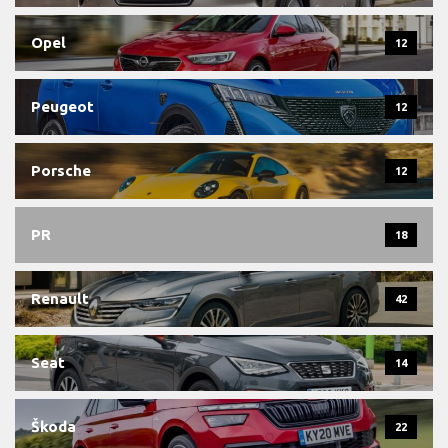
Opel
12
Peugeot
12
Porsche
12
PR
18
Renault
42
Seat
14
Škoda
22