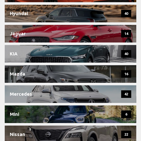
Hyundai
40
Jaguar
14
KIA
40
Mazda
16
Mercedes
42
Mini
6
Nissan
22