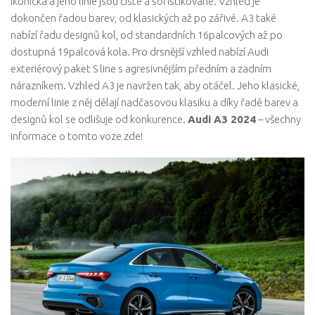
ikonická a jeho linie jsou čisté a sofistikované. Vzhled je
dokončen řadou barev, od klasických až po zářivé. A3 také
nabízí řadu designů kol, od standardních 16palcových až po
dostupná 19palcová kola. Pro drsnější vzhled nabízí Audi
exteriérový paket S line s agresivnějším předním a zadním
nárazníkem. Vzhled A3 je navržen tak, aby otáčel. Jeho klasické,
moderní linie z něj dělají nadčasovou klasiku a díky řadě barev a
designů kol se odlišuje od konkurence.
Audi A3 2024
– všechny
informace o tomto voze zde!