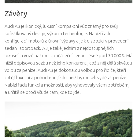
Závěry
Audi A3 je ikonický, luxusní kompaktní vůz známý pro svůj
sofistikovaný design, výkon a technologie. Nabízí řadu
konfigurací, motorů a úrovní výbavy a je k dispozici v provedení
sedan i sportback. A3 je také jedním z nejdostupnějších
luxusních vozů na trhu s počáteční cenou těsně pod 30 000 $. Má
nižší odpisovou sazbu než jeho konkurenti, což z něj dělá skvělou
volbu za peníze. Audi A3 je dokonalou volbou pro řidiče, kteří
chtějí luxusní a pohodlnou jízdu, aniž by museli vydělat peníze.
Nabízí řadu funkcí a možností, aby vyhovovaly všem potřebám,
a určitě se otočí všude tam, kde to jde.