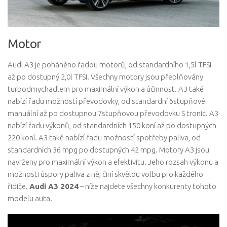
Motor
Audi A3 je poháněno řadou motorů, od standardního 1,5l TFSI
až po dostupný 2,0l TFSI. Všechny motory jsou přeplňovány
turbodmychadlem pro maximální výkon a účinnost. A3 také
nabízí řadu možností převodovky, od standardní 6stupňové
manuální až po dostupnou 7stupňovou převodovku S tronic. A3
nabízí řadu výkonů, od standardních 150 koní až po dostupných
220 koní. A3 také nabízí řadu možností spotřeby paliva, od
standardních 36 mpg po dostupných 42 mpg. Motory A3 jsou
navrženy pro maximální výkon a efektivitu. Jeho rozsah výkonu a
možnosti úspory paliva z něj činí skvělou volbu pro každého
řidiče.
Audi A3 2024
– níže najdete všechny konkurenty tohoto
modelu auta.