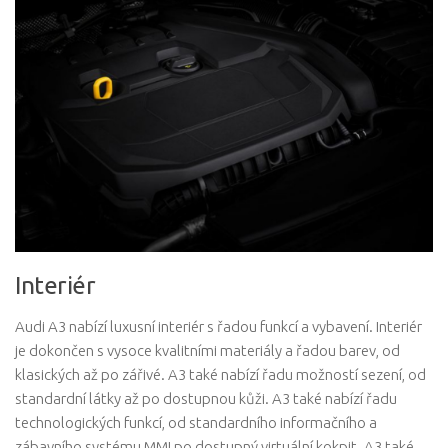
Interiér
Audi A3 nabízí luxusní interiér s řadou funkcí a vybavení. Interiér
je dokončen s vysoce kvalitními materiály a řadou barev, od
klasických až po zářivé. A3 také nabízí řadu možností sezení, od
standardní látky až po dostupnou kůži. A3 také nabízí řadu
technologických funkcí, od standardního informačního a
zábavního systému MMI po dostupný virtuální kokpit. A3 také