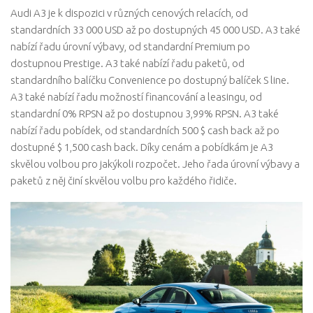
Audi A3 je k dispozici v různých cenových relacích, od
standardních 33 000 USD až po dostupných 45 000 USD. A3 také
nabízí řadu úrovní výbavy, od standardní Premium po
dostupnou Prestige. A3 také nabízí řadu paketů, od
standardního balíčku Convenience po dostupný balíček S line.
A3 také nabízí řadu možností financování a leasingu, od
standardní 0% RPSN až po dostupnou 3,99% RPSN. A3 také
nabízí řadu pobídek, od standardních 500 $ cash back až po
dostupné $ 1,500 cash back. Díky cenám a pobídkám je A3
skvělou volbou pro jakýkoli rozpočet. Jeho řada úrovní výbavy a
paketů z něj činí skvělou volbu pro každého řidiče.