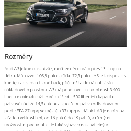
Rozměry
Audi A3 je kompaktní vůz, měří jen něco málo přes 13 stop na
délku. Má rozvor 103,8 palce a šířku 72,5 palce. A3 je k dispozici v
konfiguraci sedan i sportback, přičemž ta druhá nabízí více
nákladového prostoru. A3 má pohotovostní hmotnost 3 400
liber a maximální užitečné zatížení 1 500 liber. Má kapacitu
palivové nádrže 14,5 galonu a spotřebu paliva odhadovanou
podle EPA 27 mpg ve městě a 37 mpg na dálnici. A3 je nabízena
s řadou velikostí kol, od 16 palců do 19 palců, a různými
možnostmi pneumatik. Je také vybaven nastavitelným