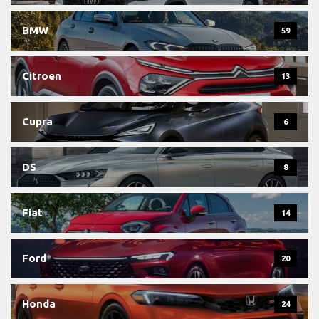
BMW
59
Citroen
13
Cupra
6
DS
8
Fiat
14
Ford
20
Honda
24