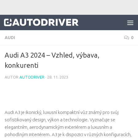
Skip to content
AUDI
0
Audi A3 2024 – Vzhled, výbava,
konkurenti
AUTOR
AUTODRIVER
·
28. 11. 2023
Audi A3 je ikonický, luxusní kompaktní vůz známý pro svůj
sofistikovaný design, výkon a technologie. Vyznačuje se
elegantním, aerodynamickým exteriérem a luxusním a
pohodlným interiérem. A3 je k dispozici v různých konfiguracích,