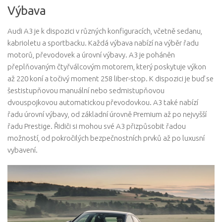
Výbava
Audi A3 je k dispozici v různých konfiguracích, včetně sedanu,
kabrioletu a sportbacku. Každá výbava nabízí na výběr řadu
motorů, převodovek a úrovní výbavy. A3 je poháněn
přeplňovaným čtyřválcovým motorem, který poskytuje výkon
až 220 koní a točivý moment 258 liber-stop. K dispozici je buď se
šestistupňovou manuální nebo sedmistupňovou
dvouspojkovou automatickou převodovkou. A3 také nabízí
řadu úrovní výbavy, od základní úrovně Premium až po nejvyšší
řadu Prestige. Řidiči si mohou své A3 přizpůsobit řadou
možností, od pokročilých bezpečnostních prvků až po luxusní
vybavení.