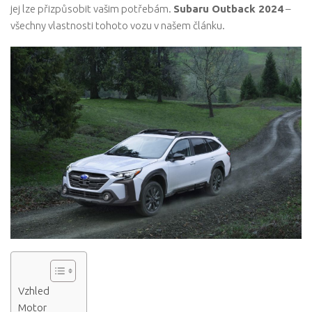
jej lze přizpůsobit vašim potřebám.
Subaru Outback 2024
–
všechny vlastnosti tohoto vozu v našem článku.
Vzhled
Motor