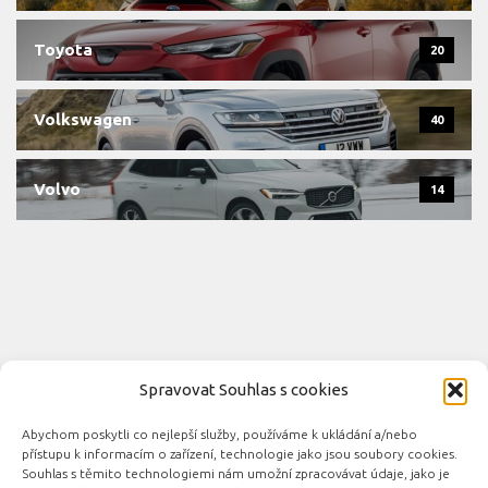
Toyota
20
Volkswagen
40
Volvo
14
Spravovat Souhlas s cookies
Abychom poskytli co nejlepší služby, používáme k ukládání a/nebo
Novinky automobilového průmyslu © 2026. Všechna práva
přístupu k informacím o zařízení, technologie jako jsou soubory cookies.
vyhrazena.
Souhlas s těmito technologiemi nám umožní zpracovávat údaje, jako je