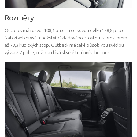
Rozměry
Outback má rozvor 108,1 palce a celkovou délku 188,8 palce.
Nabízí velkorysé množství nákladového prostoru s prostorem
až 73,3 kubických stop. Outback má také působivou světlou
výšku 8,7 palce, což mu dává skvělé terénní schopnosti.