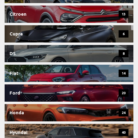
Citroen
13
Cupra
6
DS
8
Fiat
14
Ford
20
Honda
24
Hyundai
40