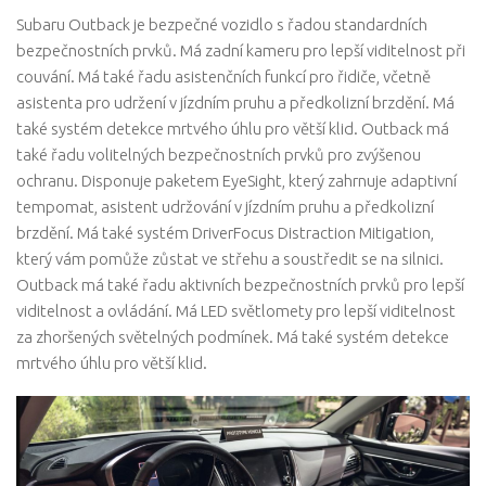
Subaru Outback je bezpečné vozidlo s řadou standardních
bezpečnostních prvků. Má zadní kameru pro lepší viditelnost při
couvání. Má také řadu asistenčních funkcí pro řidiče, včetně
asistenta pro udržení v jízdním pruhu a předkolizní brzdění. Má
také systém detekce mrtvého úhlu pro větší klid. Outback má
také řadu volitelných bezpečnostních prvků pro zvýšenou
ochranu. Disponuje paketem EyeSight, který zahrnuje adaptivní
tempomat, asistent udržování v jízdním pruhu a předkolizní
brzdění. Má také systém DriverFocus Distraction Mitigation,
který vám pomůže zůstat ve střehu a soustředit se na silnici.
Outback má také řadu aktivních bezpečnostních prvků pro lepší
viditelnost a ovládání. Má LED světlomety pro lepší viditelnost
za zhoršených světelných podmínek. Má také systém detekce
mrtvého úhlu pro větší klid.