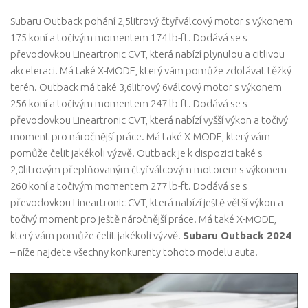
Subaru Outback pohání 2,5litrový čtyřválcový motor s výkonem
175 koní a točivým momentem 174 lb-ft. Dodává se s
převodovkou Lineartronic CVT, která nabízí plynulou a citlivou
akceleraci. Má také X-MODE, který vám pomůže zdolávat těžký
terén. Outback má také 3,6litrový 6válcový motor s výkonem
256 koní a točivým momentem 247 lb-ft. Dodává se s
převodovkou Lineartronic CVT, která nabízí vyšší výkon a točivý
moment pro náročnější práce. Má také X-MODE, který vám
pomůže čelit jakékoli výzvě. Outback je k dispozici také s
2,0litrovým přeplňovaným čtyřválcovým motorem s výkonem
260 koní a točivým momentem 277 lb-ft. Dodává se s
převodovkou Lineartronic CVT, která nabízí ještě větší výkon a
točivý moment pro ještě náročnější práce. Má také X-MODE,
který vám pomůže čelit jakékoli výzvě.
Subaru Outback 2024
– níže najdete všechny konkurenty tohoto modelu auta.