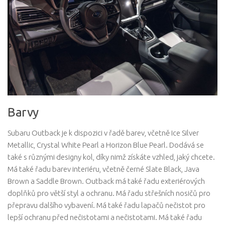
Barvy
Subaru Outback je k dispozici v řadě barev, včetně Ice Silver
Metallic, Crystal White Pearl a Horizon Blue Pearl. Dodává se
také s různými designy kol, díky nimž získáte vzhled, jaký chcete.
Má také řadu barev interiéru, včetně černé Slate Black, Java
Brown a Saddle Brown. Outback má také řadu exteriérových
doplňků pro větší styl a ochranu. Má řadu střešních nosičů pro
přepravu dalšího vybavení. Má také řadu lapačů nečistot pro
lepší ochranu před nečistotami a nečistotami. Má také řadu