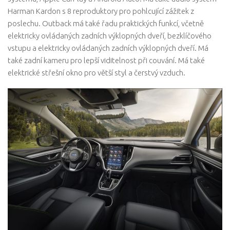
Harman Kardon s 8 reproduktory pro pohlcující zážitek z
poslechu. Outback má také řadu praktických funkcí, včetně
elektricky ovládaných zadních výklopných dveří, bezklíčového
vstupu a elektricky ovládaných zadních výklopných dveří. Má
také zadní kameru pro lepší viditelnost při couvání. Má také
elektrické střešní okno pro větší styl a čerstvý vzduch.