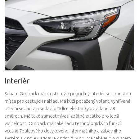
Interiér
Subaru Outback má prostorný a pohodlný interiér se spoustou
místa pro cestující i náklad. Má kůží potažený volant, vyhřívaná
přední sedadla a sedadlo řidiče elektricky ovládané v 8
směrech. Má také samostmívací zpětné zrcátko pro lepší
viditelnost. Outback má také řadu technologických funkcí,
včetně 7palcového dotykového informačního a zábavního
systému, Apple CarPlay a Android Auto. Má také audio systém