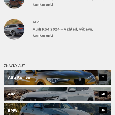
konkurenti
Audi
Audi RS4 2024 – Vzhled, výbava,
konkurenti
ZNAČKY AUT
Alfa Romeo
7
Audi
50
BMW
59