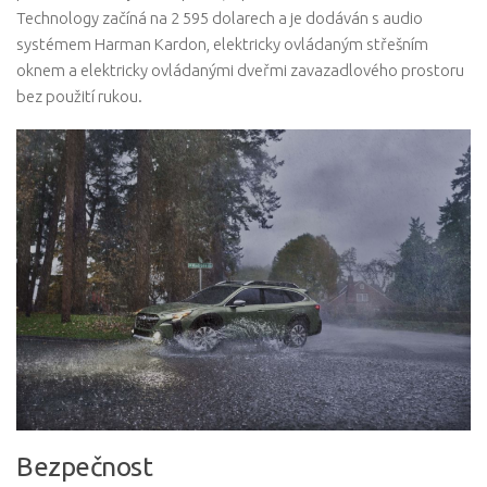
Technology začíná na 2 595 dolarech a je dodáván s audio
systémem Harman Kardon, elektricky ovládaným střešním
oknem a elektricky ovládanými dveřmi zavazadlového prostoru
bez použití rukou.
Bezpečnost