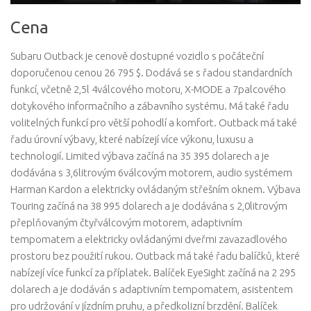
Cena
Subaru Outback je cenově dostupné vozidlo s počáteční
doporučenou cenou 26 795 $. Dodává se s řadou standardních
funkcí, včetně 2,5l 4válcového motoru, X-MODE a 7palcového
dotykového informačního a zábavního systému. Má také řadu
volitelných funkcí pro větší pohodlí a komfort. Outback má také
řadu úrovní výbavy, které nabízejí více výkonu, luxusu a
technologií. Limited výbava začíná na 35 395 dolarech a je
dodávána s 3,6litrovým 6válcovým motorem, audio systémem
Harman Kardon a elektricky ovládaným střešním oknem. Výbava
Touring začíná na 38 995 dolarech a je dodávána s 2,0litrovým
přeplňovaným čtyřválcovým motorem, adaptivním
tempomatem a elektricky ovládanými dveřmi zavazadlového
prostoru bez použití rukou. Outback má také řadu balíčků, které
nabízejí více funkcí za příplatek. Balíček EyeSight začíná na 2 295
dolarech a je dodáván s adaptivním tempomatem, asistentem
pro udržování v jízdním pruhu, a předkolizní brzdění. Balíček