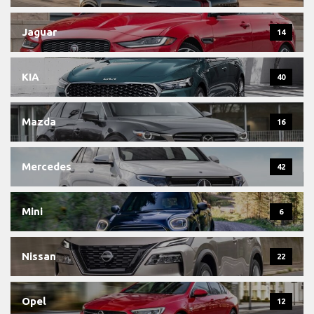
Jaguar
14
KIA
40
Mazda
16
Mercedes
42
Mini
6
Nissan
22
Opel
12