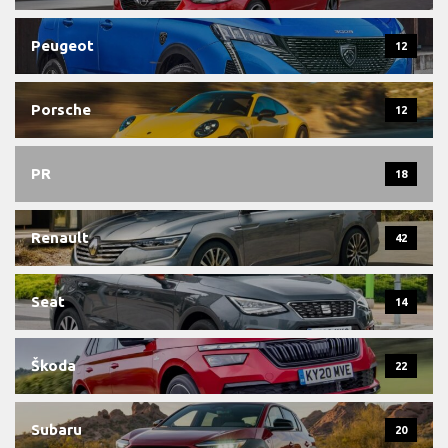
Peugeot
12
Porsche
12
PR
18
Renault
42
Seat
14
Škoda
22
Subaru
20