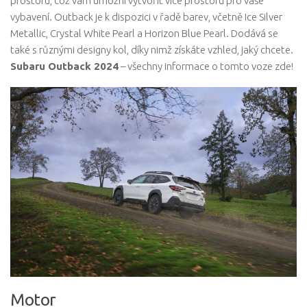
prostoru, což vám umožní vytvořit více prostoru pro vaše
vybavení. Outback je k dispozici v řadě barev, včetně Ice Silver
Metallic, Crystal White Pearl a Horizon Blue Pearl. Dodává se
také s různými designy kol, díky nimž získáte vzhled, jaký chcete.
Subaru Outback 2024
– všechny informace o tomto voze zde!
Motor