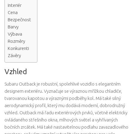
Interiér
Cena
Bezpečnost
Barvy
Výbava
Rozměry
Konkurenti
Závěry
Vzhled
Subaru Outback je robustní, spolehlivé vozidlo s elegantním
designem exteriéru. Vyznačuje se výraznou mřížkou chladiče,
tvarovanou kapotou a výraznými podběhy kol. Má také silný
aerodynamický profil, který mu dodává moderní, dobrodružný
vzhled. Outback má řadu exteriérových prvků, včetně elektricky
ovládaného střešního okna, mlhových světel a vyhřívaných
bočních zrcátek. Má také nastavitelnou podlahu zavazadlového