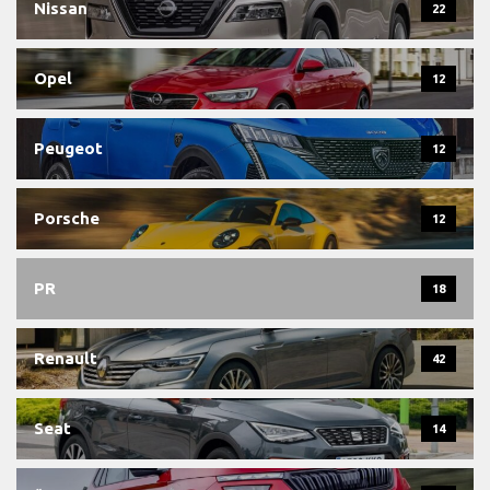
Nissan
22
Opel
12
Peugeot
12
Porsche
12
PR
18
Renault
42
Seat
14