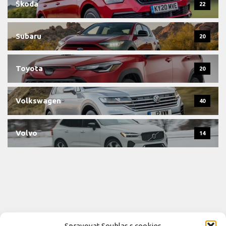
Škoda
22
Subaru
20
Toyota
20
Volkswagen
40
Volvo
14
Spravovat Souhlas s cookies