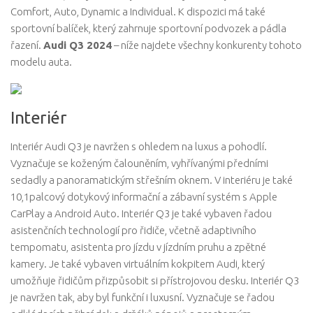
Comfort, Auto, Dynamic a Individual. K dispozici má také
sportovní balíček, který zahrnuje sportovní podvozek a pádla
řazení.
Audi Q3 2024
– níže najdete všechny konkurenty tohoto
modelu auta.
Interiér
Interiér Audi Q3 je navržen s ohledem na luxus a pohodlí.
Vyznačuje se koženým čalouněním, vyhřívanými předními
sedadly a panoramatickým střešním oknem. V interiéru je také
10,1palcový dotykový informační a zábavní systém s Apple
CarPlay a Android Auto. Interiér Q3 je také vybaven řadou
asistenčních technologií pro řidiče, včetně adaptivního
tempomatu, asistenta pro jízdu v jízdním pruhu a zpětné
kamery. Je také vybaven virtuálním kokpitem Audi, který
umožňuje řidičům přizpůsobit si přístrojovou desku. Interiér Q3
je navržen tak, aby byl funkční i luxusní. Vyznačuje se řadou