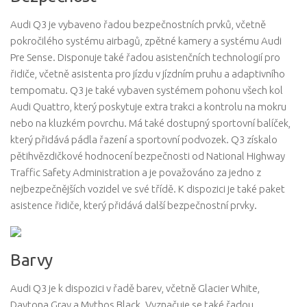
Audi Q3 je vybaveno řadou bezpečnostních prvků, včetně
pokročilého systému airbagů, zpětné kamery a systému Audi
Pre Sense. Disponuje také řadou asistenčních technologií pro
řidiče, včetně asistenta pro jízdu v jízdním pruhu a adaptivního
tempomatu. Q3 je také vybaven systémem pohonu všech kol
Audi Quattro, který poskytuje extra trakci a kontrolu na mokru
nebo na kluzkém povrchu. Má také dostupný sportovní balíček,
který přidává pádla řazení a sportovní podvozek. Q3 získalo
pětihvězdičkové hodnocení bezpečnosti od National Highway
Traffic Safety Administration a je považováno za jedno z
nejbezpečnějších vozidel ve své třídě. K dispozici je také paket
asistence řidiče, který přidává další bezpečnostní prvky.
Barvy
Audi Q3 je k dispozici v řadě barev, včetně Glacier White,
Daytona Gray a Mythos Black. Vyznačuje se také řadou