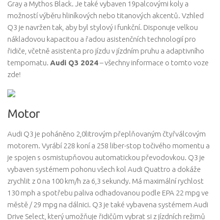
Gray a Mythos Black. Je také vybaven 19palcovými koly a
možností výběru hliníkových nebo titanových akcentů. Vzhled
Q3 je navržen tak, aby byl stylový i funkční. Disponuje velkou
nákladovou kapacitou a řadou asistenčních technologií pro
řidiče, včetně asistenta pro jízdu v jízdním pruhu a adaptivního
tempomatu.
Audi Q3 2024
– všechny informace o tomto voze
zde!
Motor
Audi Q3 je poháněno 2,0litrovým přeplňovaným čtyřválcovým
motorem. Vyrábí 228 koní a 258 liber-stop točivého momentu a
je spojen s osmistupňovou automatickou převodovkou. Q3 je
vybaven systémem pohonu všech kol Audi Quattro a dokáže
zrychlit z 0 na 100 km/h za 6,3 sekundy. Má maximální rychlost
130 mph a spotřebu paliva odhadovanou podle EPA 22 mpg ve
městě / 29 mpg na dálnici. Q3 je také vybavena systémem Audi
Drive Select, který umožňuje řidičům vybrat si z jízdních režimů