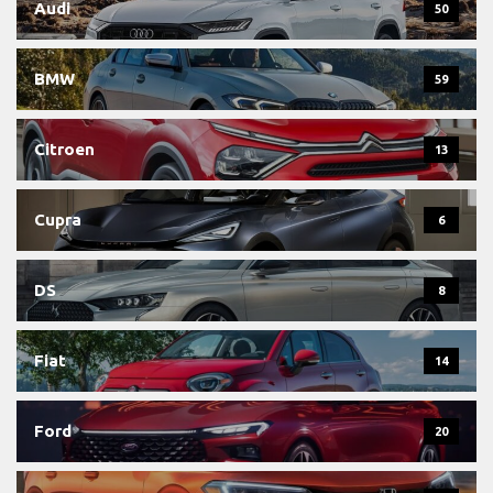
Audi
50
BMW
59
Citroen
13
Cupra
6
DS
8
Fiat
14
Ford
20