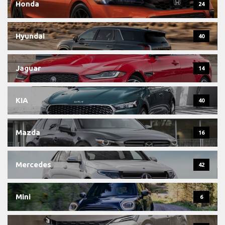
Honda
24
Hyundai
40
Jaguar
14
KIA
40
Mazda
16
Mercedes
42
Mini
6