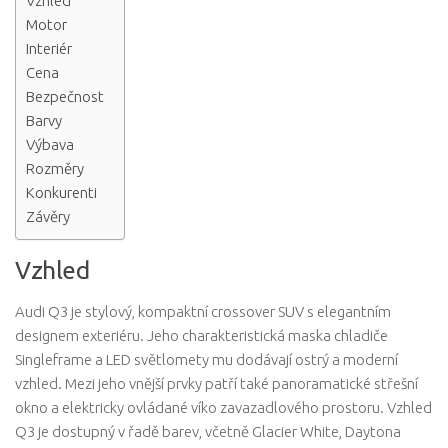
Vzhled
Motor
Interiér
Cena
Bezpečnost
Barvy
Výbava
Rozměry
Konkurenti
Závěry
Vzhled
Audi Q3 je stylový, kompaktní crossover SUV s elegantním
designem exteriéru. Jeho charakteristická maska ​​chladiče
Singleframe a LED světlomety mu dodávají ostrý a moderní
vzhled. Mezi jeho vnější prvky patří také panoramatické střešní
okno a elektricky ovládané víko zavazadlového prostoru. Vzhled
Q3 je dostupný v řadě barev, včetně Glacier White, Daytona