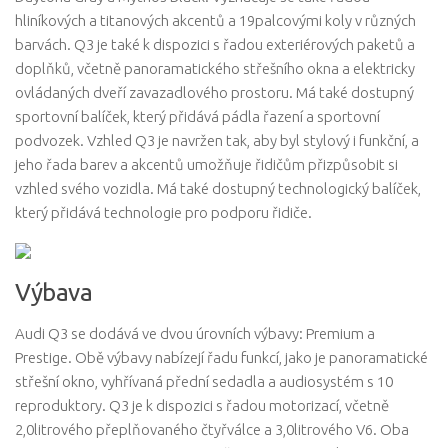
hliníkových a titanových akcentů a 19palcovými koly v různých
barvách. Q3 je také k dispozici s řadou exteriérových paketů a
doplňků, včetně panoramatického střešního okna a elektricky
ovládaných dveří zavazadlového prostoru. Má také dostupný
sportovní balíček, který přidává pádla řazení a sportovní
podvozek. Vzhled Q3 je navržen tak, aby byl stylový i funkční, a
jeho řada barev a akcentů umožňuje řidičům přizpůsobit si
vzhled svého vozidla. Má také dostupný technologický balíček,
který přidává technologie pro podporu řidiče.
Výbava
Audi Q3 se dodává ve dvou úrovních výbavy: Premium a
Prestige. Obě výbavy nabízejí řadu funkcí, jako je panoramatické
střešní okno, vyhřívaná přední sedadla a audiosystém s 10
reproduktory. Q3 je k dispozici s řadou motorizací, včetně
2,0litrového přeplňovaného čtyřválce a 3,0litrového V6. Oba