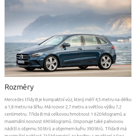
Rozměry
Mercedes třídy B je kompaktní vůz, který měří 4,5 metru na délku
a 1,8 metru na šířku. Má rozvor 2,7 metru a světlou výšku 7,2
centimetru. Třída B má celkovou hmotnost 1 620 kilogramů a
maximální nosnost 690 kilogramů. Disponuje také palivovou
nádrží o objemu 50 litrů a objemem kufru 390 litrů. Třída B má
maximální rychlost 210 kilometrů za hodinu a zrychlení z 0 na