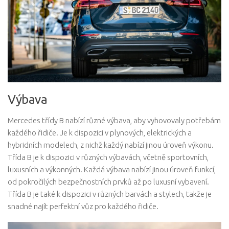
Výbava
Mercedes třídy B nabízí různé výbava, aby vyhovovaly potřebám
každého řidiče. Je k dispozici v plynových, elektrických a
hybridních modelech, z nichž každý nabízí jinou úroveň výkonu.
Třída B je k dispozici v různých výbavách, včetně sportovních,
luxusních a výkonných. Každá výbava nabízí jinou úroveň funkcí,
od pokročilých bezpečnostních prvků až po luxusní vybavení.
Třída B je také k dispozici v různých barvách a stylech, takže je
snadné najít perfektní vůz pro každého řidiče.