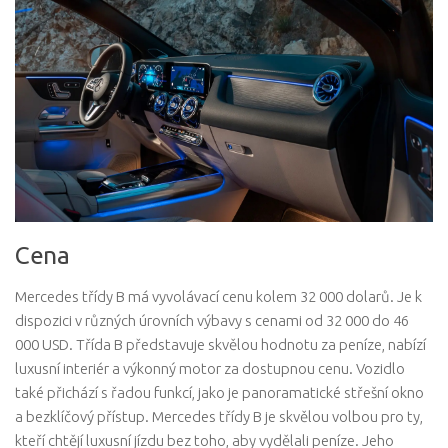
Cena
Mercedes třídy B má vyvolávací cenu kolem 32 000 dolarů. Je k
dispozici v různých úrovních výbavy s cenami od 32 000 do 46
000 USD. Třída B představuje skvělou hodnotu za peníze, nabízí
luxusní interiér a výkonný motor za dostupnou cenu. Vozidlo
také přichází s řadou funkcí, jako je panoramatické střešní okno
a bezklíčový přístup. Mercedes třídy B je skvělou volbou pro ty,
kteří chtějí luxusní jízdu bez toho, aby vydělali peníze. Jeho