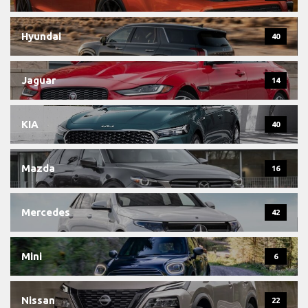
Hyundai
40
Jaguar
14
KIA
40
Mazda
16
Mercedes
42
Mini
6
Nissan
22