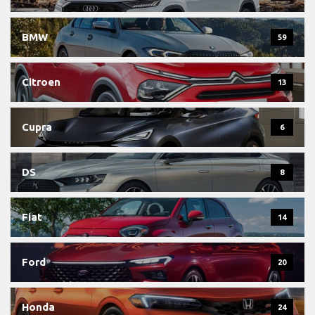
BMW
59
Citroen
13
Cupra
6
DS
8
Fiat
14
Ford
20
Honda
24