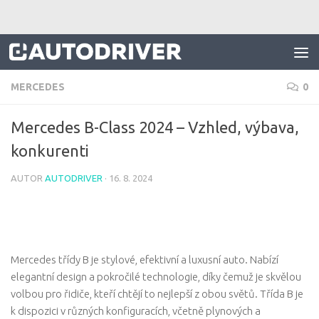
Skip to content
MERCEDES
0
Mercedes B-Class 2024 – Vzhled, výbava,
konkurenti
AUTOR
AUTODRIVER
·
16. 8. 2024
Mercedes třídy B je stylové, efektivní a luxusní auto. Nabízí
elegantní design a pokročilé technologie, díky čemuž je skvělou
volbou pro řidiče, kteří chtějí to nejlepší z obou světů. Třída B je
k dispozici v různých konfiguracích, včetně plynových a