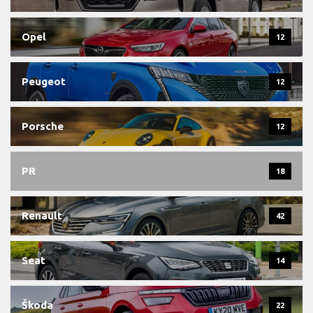
Opel
12
Peugeot
12
Porsche
12
PR
18
Renault
42
Seat
14
Škoda
22