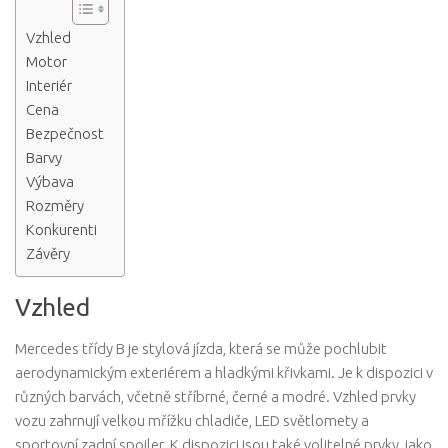
Vzhled
Motor
Interiér
Cena
Bezpečnost
Barvy
Výbava
Rozměry
Konkurenti
Závěry
Vzhled
Mercedes třídy B je stylová jízda, která se může pochlubit
aerodynamickým exteriérem a hladkými křivkami. Je k dispozici v
různých barvách, včetně stříbrné, černé a modré. Vzhled prvky
vozu zahrnují velkou mřížku chladiče, LED světlomety a
sportovní zadní spoiler. K dispozici jsou také volitelné prvky, jako