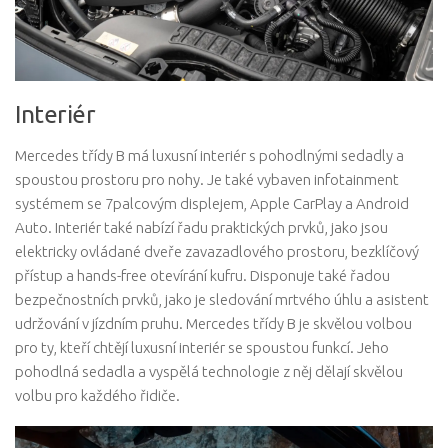
Interiér
Mercedes třídy B má luxusní interiér s pohodlnými sedadly a
spoustou prostoru pro nohy. Je také vybaven infotainment
systémem se 7palcovým displejem, Apple CarPlay a Android
Auto. Interiér také nabízí řadu praktických prvků, jako jsou
elektricky ovládané dveře zavazadlového prostoru, bezklíčový
přístup a hands-free otevírání kufru. Disponuje také řadou
bezpečnostních prvků, jako je sledování mrtvého úhlu a asistent
udržování v jízdním pruhu. Mercedes třídy B je skvělou volbou
pro ty, kteří chtějí luxusní interiér se spoustou funkcí. Jeho
pohodlná sedadla a vyspělá technologie z něj dělají skvělou
volbu pro každého řidiče.