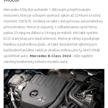
Mercedes třídy B je poháněn 1,3litrovým přeplňovaným
motorem, který je schopen vyvinout výkon až 224 koní a točivý
moment 258 lb-ft. Dodává se také s 8stupňovou automatickou
převodovkou. Motor je úsporný, s odhadovanou spotřebou
paliva 33 mpg na dálnici a 24 mpg ve městě. Má také systém
ECO start/stop pro lepší účinnost. Motor je citlivý a poskytuje
hladkou a pohodlnou jízdu. Je také dostatečně výkonný pro
každodenní ježdění, takže je skvělou volbou pro ty, kteří chtějí
spolehlivé auto.
Mercedes B-Class 2024
– níže najdete
všechny konkurenty tohoto modelu auta.