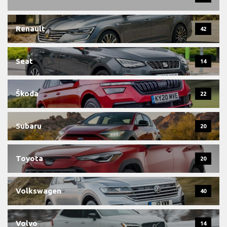
Renault
42
Seat
14
Škoda
22
Subaru
20
Toyota
20
Volkswagen
40
Volvo
14