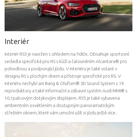
Interiér
Interiér RS5 je navržen s ohledem na řidiče. Obsahuje sportovní
sedadla specifická pro RS s kůží a čalouněním Alcantara® pro
pohodlnou a podporující jízdu. V interiéru je také volant v
designu RS s plochým dnem a přístroje specifické pro RS. V
interiéru nechybí ani Bang & Olufsen® 3D Sound System s 19
reproduktory a také informační a zábavní systém Audi MMI® s
10,1palcovým dotykovým displejem. RS5 je také vybavena
ambientním osvětlením a dostupným panoramatickým
střešním oknem, které vám umožní užít si jízdu ještě více.