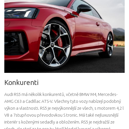
Konkurenti
Audi RS5 má několik konkurentů, včetně BMW M4, Mercedes-
AMG C63 a Cadillac ATS-V. Všechny tyto vozy nabízejí podobný
výkon a vlastnosti. RS5 je nejvýkonnější ze všech, s motorem 4,2 l
V8 a 7stupňovou převodovkou S tronic. Má také nejluxusnější
interiér s koženými sedadly a obložením. RS5 je nejdražší ze
všech, ale stojí za to pro ty, kteří hledají luxusní a výkonné