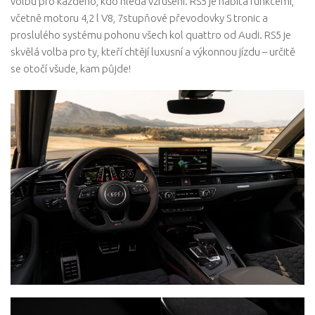
volbu pro každého, kdo hledá vzrušení. RS5 je nabitá funkcemi,
včetně motoru 4,2 l V8, 7stupňové převodovky S tronic a
proslulého systému pohonu všech kol quattro od Audi. RS5 je
skvělá volba pro ty, kteří chtějí luxusní a výkonnou jízdu – určitě
se otočí všude, kam půjde!