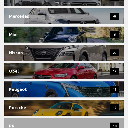
Mercedes
42
Mini
6
Nissan
22
Opel
12
Peugeot
12
Porsche
12
PR
18