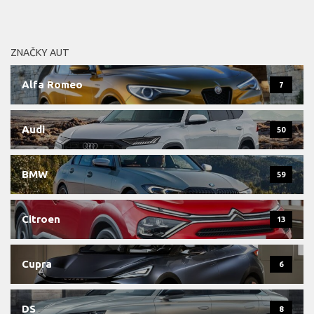
ZNAČKY AUT
Alfa Romeo
7
Audi
50
BMW
59
Citroen
13
Cupra
6
DS
8