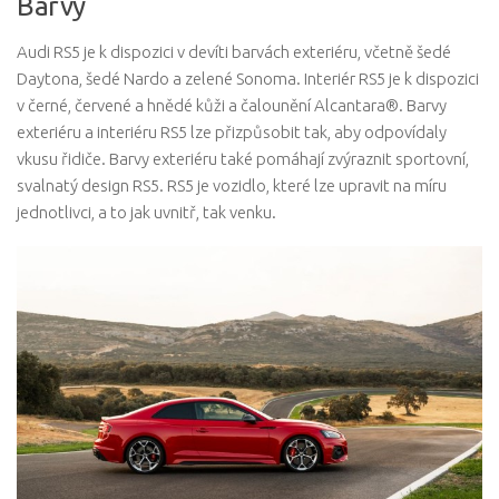
Barvy
Audi RS5 je k dispozici v devíti barvách exteriéru, včetně šedé
Daytona, šedé Nardo a zelené Sonoma. Interiér RS5 je k dispozici
v černé, červené a hnědé kůži a čalounění Alcantara®. Barvy
exteriéru a interiéru RS5 lze přizpůsobit tak, aby odpovídaly
vkusu řidiče. Barvy exteriéru také pomáhají zvýraznit sportovní,
svalnatý design RS5. RS5 je vozidlo, které lze upravit na míru
jednotlivci, a to jak uvnitř, tak venku.