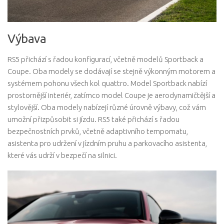
Výbava
RS5 přichází s řadou konfigurací, včetně modelů Sportback a
Coupe. Oba modely se dodávají se stejně výkonným motorem a
systémem pohonu všech kol quattro. Model Sportback nabízí
prostornější interiér, zatímco model Coupe je aerodynamičtější a
stylovější. Oba modely nabízejí různé úrovně výbavy, což vám
umožní přizpůsobit si jízdu. RS5 také přichází s řadou
bezpečnostních prvků, včetně adaptivního tempomatu,
asistenta pro udržení v jízdním pruhu a parkovacího asistenta,
které vás udrží v bezpečí na silnici.