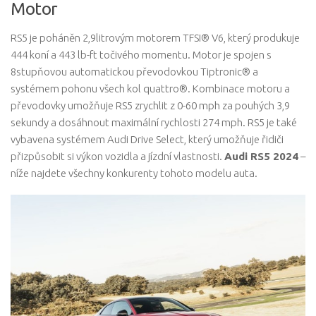
Motor
RS5 je poháněn 2,9litrovým motorem TFSI® V6, který produkuje
444 koní a 443 lb-ft točivého momentu. Motor je spojen s
8stupňovou automatickou převodovkou Tiptronic® a
systémem pohonu všech kol quattro®. Kombinace motoru a
převodovky umožňuje RS5 zrychlit z 0-60 mph za pouhých 3,9
sekundy a dosáhnout maximální rychlosti 274 mph. RS5 je také
vybavena systémem Audi Drive Select, který umožňuje řidiči
přizpůsobit si výkon vozidla a jízdní vlastnosti.
Audi RS5 2024
–
níže najdete všechny konkurenty tohoto modelu auta.