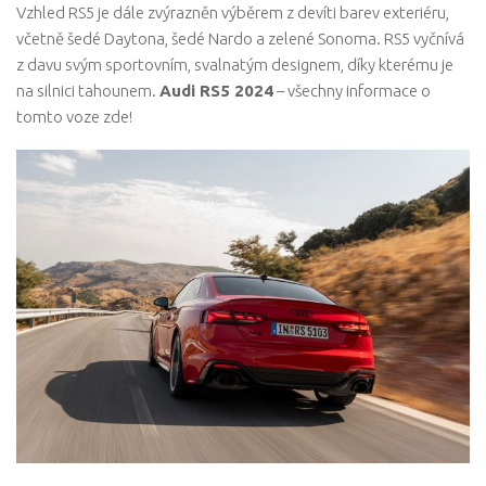
Vzhled RS5 je dále zvýrazněn výběrem z devíti barev exteriéru,
včetně šedé Daytona, šedé Nardo a zelené Sonoma. RS5 vyčnívá
z davu svým sportovním, svalnatým designem, díky kterému je
na silnici tahounem.
Audi RS5 2024
– všechny informace o
tomto voze zde!