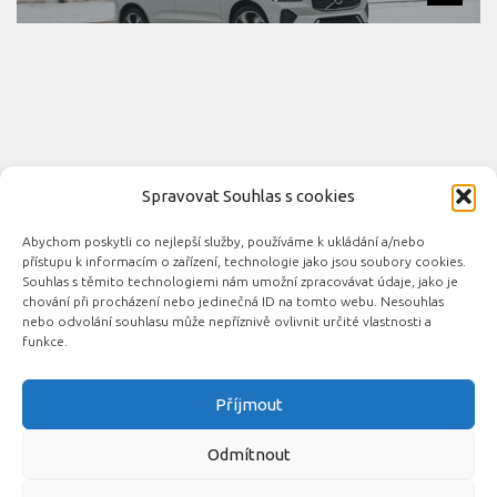
Spravovat Souhlas s cookies
Abychom poskytli co nejlepší služby, používáme k ukládání a/nebo
Novinky automobilového průmyslu © 2026. Všechna práva
přístupu k informacím o zařízení, technologie jako jsou soubory cookies.
vyhrazena.
Souhlas s těmito technologiemi nám umožní zpracovávat údaje, jako je
chování při procházení nebo jedinečná ID na tomto webu. Nesouhlas
Podporováno
- Designed with the
Hueman theme
nebo odvolání souhlasu může nepříznivě ovlivnit určité vlastnosti a
funkce.
Příjmout
Související automobilové magazíny:
CarsMag.eu
|
inAuta24.cz
|
Auta.eu
|
DotekSlova.cz
|
CZIN.eu
|
Auto-
Odmítnout
moto