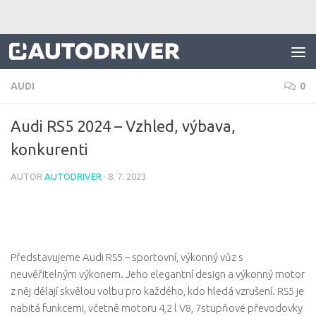
Skip to content
AUDI
0
Audi RS5 2024 – Vzhled, výbava,
konkurenti
AUTOR
AUTODRIVER
·
8. 7. 2023
Představujeme Audi RS5 – sportovní, výkonný vůz s
neuvěřitelným výkonem. Jeho elegantní design a výkonný motor
z něj dělají skvělou volbu pro každého, kdo hledá vzrušení. RS5 je
nabitá funkcemi, včetně motoru 4,2 l V8, 7stupňové převodovky