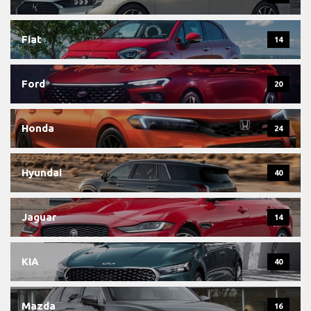
Fiat
14
Ford
20
Honda
24
Hyundai
40
Jaguar
14
KIA
40
Mazda
16