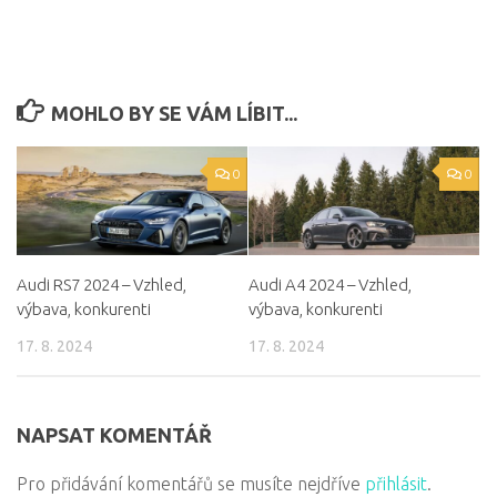
MOHLO BY SE VÁM LÍBIT...
0
0
Audi RS7 2024 – Vzhled,
Audi A4 2024 – Vzhled,
výbava, konkurenti
výbava, konkurenti
17. 8. 2024
17. 8. 2024
NAPSAT KOMENTÁŘ
Pro přidávání komentářů se musíte nejdříve
přihlásit
.