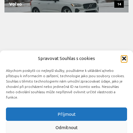
Volvo
14
Spravovat Souhlas s cookies
Abychom poskytli co nejlepší služby, používáme k ukládání a/nebo
Novinky automobilového průmyslu © 2026. Všechna práva
přístupu k informacím o zařízení, technologie jako jsou soubory cookies.
vyhrazena.
Souhlas s těmito technologiemi nám umožní zpracovávat údaje, jako je
chování při procházení nebo jedinečná ID na tomto webu. Nesouhlas
Podporováno
- Designed with the
Hueman theme
nebo odvolání souhlasu může nepříznivě ovlivnit určité vlastnosti a
funkce.
Příjmout
Související automobilové magazíny:
CarsMag.eu
|
inAuta24.cz
|
Auta.eu
|
DotekSlova.cz
|
CZIN.eu
|
Auto-
Odmítnout