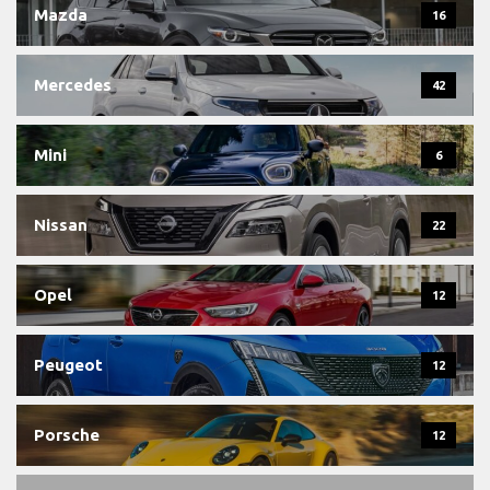
Mazda
16
Mercedes
42
Mini
6
Nissan
22
Opel
12
Peugeot
12
Porsche
12