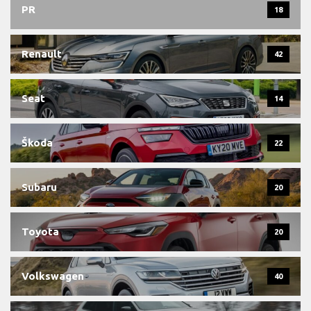
PR
18
Renault
42
Seat
14
Škoda
22
Subaru
20
Toyota
20
Volkswagen
40