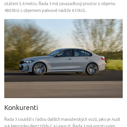
otáčení 5,4 metru. Řada 3 má zavazadlový prostor o objemu
480 litrů s objemem palivové nádrže 63 litrů.
Konkurenti
Řada 3 soutěží s řadou dalších manažerských vozů, jako je Audi
A4, Mercedes-Benz třídy C a Lexus IS. Řada 3 má oproti svým