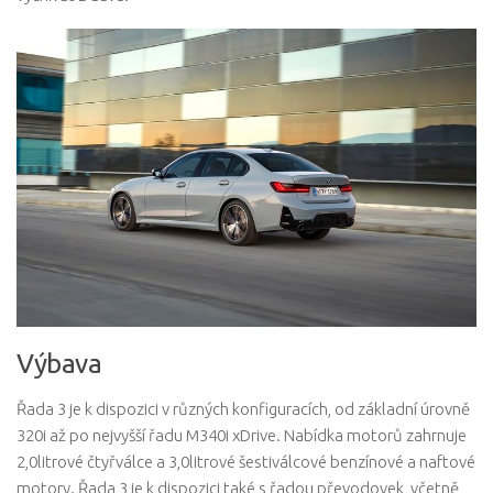
Výbava
Řada 3 je k dispozici v různých konfiguracích, od základní úrovně
320i až po nejvyšší řadu M340i xDrive. Nabídka motorů zahrnuje
2,0litrové čtyřválce a 3,0litrové šestiválcové benzínové a naftové
motory. Řada 3 je k dispozici také s řadou převodovek, včetně