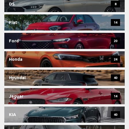
DS
8
Fiat
14
Ford
20
Honda
24
Hyundai
40
Jaguar
14
KIA
40