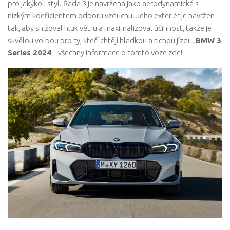
pro jakýkoli styl. Řada 3 je navržena jako aerodynamická s
nízkým koeficientem odporu vzduchu. Jeho exteriér je navržen
tak, aby snižoval hluk větru a maximalizoval účinnost, takže je
skvělou volbou pro ty, kteří chtějí hladkou a tichou jízdu.
BMW 3
Series 2024
– všechny informace o tomto voze zde!