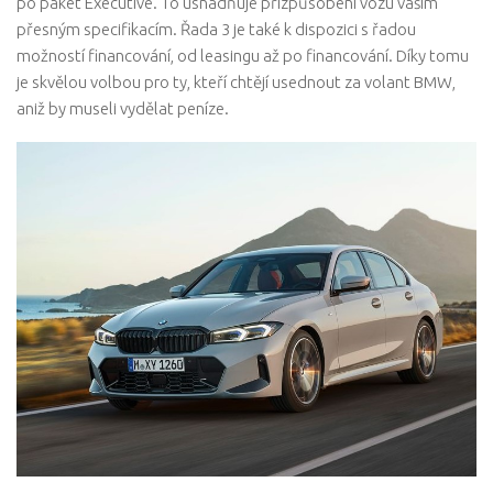
po paket Executive. To usnadňuje přizpůsobení vozu vašim
přesným specifikacím. Řada 3 je také k dispozici s řadou
možností financování, od leasingu až po financování. Díky tomu
je skvělou volbou pro ty, kteří chtějí usednout za volant BMW,
aniž by museli vydělat peníze.