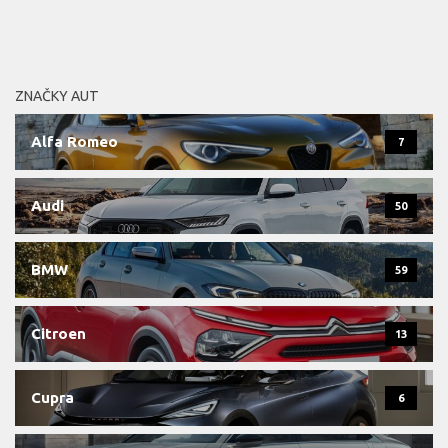
ZNAČKY AUT
Alfa Romeo
7
Audi
50
BMW
59
Citroen
13
Cupra
6