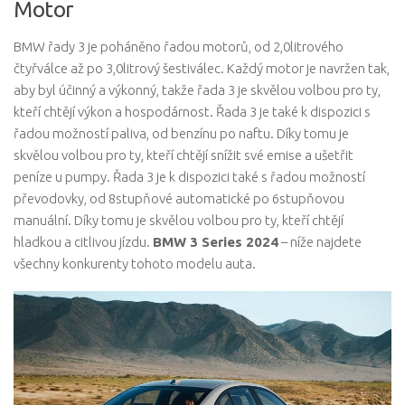
Motor
BMW řady 3 je poháněno řadou motorů, od 2,0litrového
čtyřválce až po 3,0litrový šestiválec. Každý motor je navržen tak,
aby byl účinný a výkonný, takže řada 3 je skvělou volbou pro ty,
kteří chtějí výkon a hospodárnost. Řada 3 je také k dispozici s
řadou možností paliva, od benzínu po naftu. Díky tomu je
skvělou volbou pro ty, kteří chtějí snížit své emise a ušetřit
peníze u pumpy. Řada 3 je k dispozici také s řadou možností
převodovky, od 8stupňové automatické po 6stupňovou
manuální. Díky tomu je skvělou volbou pro ty, kteří chtějí
hladkou a citlivou jízdu.
BMW 3 Series 2024
– níže najdete
všechny konkurenty tohoto modelu auta.