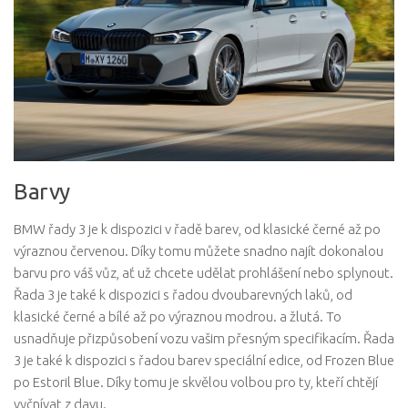
Barvy
BMW řady 3 je k dispozici v řadě barev, od klasické černé až po
výraznou červenou. Díky tomu můžete snadno najít dokonalou
barvu pro váš vůz, ať už chcete udělat prohlášení nebo splynout.
Řada 3 je také k dispozici s řadou dvoubarevných laků, od
klasické černé a bílé až po výraznou modrou. a žlutá. To
usnadňuje přizpůsobení vozu vašim přesným specifikacím. Řada
3 je také k dispozici s řadou barev speciální edice, od Frozen Blue
po Estoril Blue. Díky tomu je skvělou volbou pro ty, kteří chtějí
vyčnívat z davu.