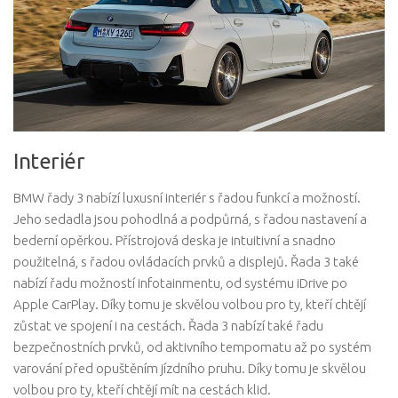
Interiér
BMW řady 3 nabízí luxusní interiér s řadou funkcí a možností.
Jeho sedadla jsou pohodlná a podpůrná, s řadou nastavení a
bederní opěrkou. Přístrojová deska je intuitivní a snadno
použitelná, s řadou ovládacích prvků a displejů. Řada 3 také
nabízí řadu možností infotainmentu, od systému iDrive po
Apple CarPlay. Díky tomu je skvělou volbou pro ty, kteří chtějí
zůstat ve spojení i na cestách. Řada 3 nabízí také řadu
bezpečnostních prvků, od aktivního tempomatu až po systém
varování před opuštěním jízdního pruhu. Díky tomu je skvělou
volbou pro ty, kteří chtějí mít na cestách klid.