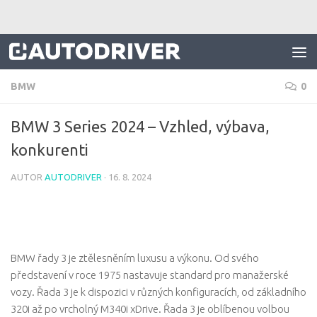
Skip to content
BMW
0
BMW 3 Series 2024 – Vzhled, výbava,
konkurenti
AUTOR
AUTODRIVER
·
16. 8. 2024
BMW řady 3 je ztělesněním luxusu a výkonu. Od svého
představení v roce 1975 nastavuje standard pro manažerské
vozy. Řada 3 je k dispozici v různých konfiguracích, od základního
320i až po vrcholný M340i xDrive. Řada 3 je oblíbenou volbou