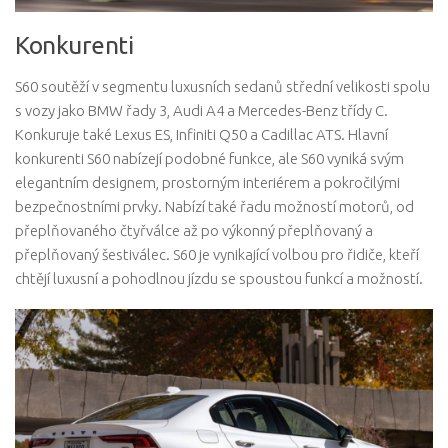
Konkurenti
S60 soutěží v segmentu luxusních sedanů střední velikosti spolu
s vozy jako BMW řady 3, Audi A4 a Mercedes-Benz třídy C.
Konkuruje také Lexus ES, Infiniti Q50 a Cadillac ATS. Hlavní
konkurenti S60 nabízejí podobné funkce, ale S60 vyniká svým
elegantním designem, prostorným interiérem a pokročilými
bezpečnostními prvky. Nabízí také řadu možností motorů, od
přeplňovaného čtyřválce až po výkonný přeplňovaný a
přeplňovaný šestiválec. S60 je vynikající volbou pro řidiče, kteří
chtějí luxusní a pohodlnou jízdu se spoustou funkcí a možností.