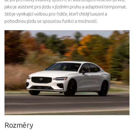
jako je asistent pro jízdu v jízdním pruhu a adaptivní tempomat.
S60 je vynikající volbou pro řidiče, kteří chtějí luxusní a
pohodlnou jízdu se spoustou funkcí a možností.
Rozměry