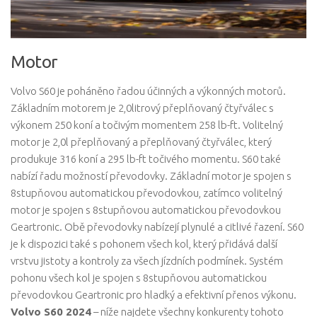
Motor
Volvo S60 je poháněno řadou účinných a výkonných motorů.
Základním motorem je 2,0litrový přeplňovaný čtyřválec s
výkonem 250 koní a točivým momentem 258 lb-ft. Volitelný
motor je 2,0l přeplňovaný a přeplňovaný čtyřválec, který
produkuje 316 koní a 295 lb-ft točivého momentu. S60 také
nabízí řadu možností převodovky. Základní motor je spojen s
8stupňovou automatickou převodovkou, zatímco volitelný
motor je spojen s 8stupňovou automatickou převodovkou
Geartronic. Obě převodovky nabízejí plynulé a citlivé řazení. S60
je k dispozici také s pohonem všech kol, který přidává další
vrstvu jistoty a kontroly za všech jízdních podmínek. Systém
pohonu všech kol je spojen s 8stupňovou automatickou
převodovkou Geartronic pro hladký a efektivní přenos výkonu.
Volvo S60 2024
– níže najdete všechny konkurenty tohoto