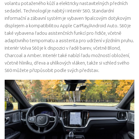
volantu potaženého kůží a elektricky nastavitelných předních
sedadel. Technologií je nabitý i interiér S60. Standardní
informační a zábavní systém je vybaven 9palcovým dotykovým
displejem a kompatibilitou Apple CarPlay/Android Auto. S60 je
také vybavena řadou asistenčních funkcí pro řidiče, včetně
adaptivního tempomatu a asistenta pro udržení v jízdním pruhu.
Interiér Volva S60 je k dispozici v řadě barev, včetně Blond,
Charcoal a Amber. Interiér také nabízí řadu možností obložení,
včetně hliníku, dřeva a uhlíkových vláken, takže si vzhled svého
S60 můžete přizpůsobit podle svých představ.