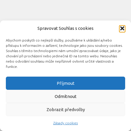
Spravovat Souhlas s cookies
Abychom poskytli co nejlepší služby, používáme k ukládání a/nebo
Novinky automobilového průmyslu © 2026. Všechna práva
přístupu k informacím o zařízení, technologie jako jsou soubory cookies.
vyhrazena.
Souhlas s těmito technologiemi nám umožní zpracovávat údaje, jako je
chování při procházení nebo jedinečná ID na tomto webu. Nesouhlas
Podporováno
- Designed with the
Hueman theme
nebo odvolání souhlasu může nepříznivě ovlivnit určité vlastnosti a
funkce.
Příjmout
Související automobilové magazíny:
CarsMag.eu
|
inAuta24.cz
|
Auta.eu
|
DotekSlova.cz
|
CZIN.eu
|
Auto-
Odmítnout
moto
Zobrazit předvolby
Zásady cookies