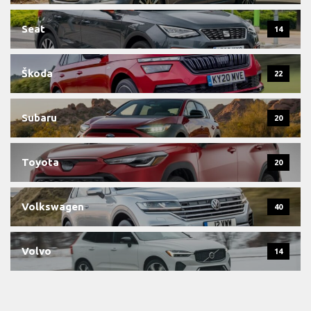
Seat
14
Škoda
22
Subaru
20
Toyota
20
Volkswagen
40
Volvo
14