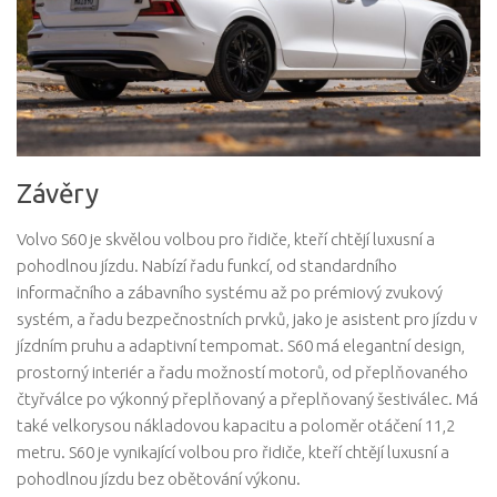
Závěry
Volvo S60 je skvělou volbou pro řidiče, kteří chtějí luxusní a
pohodlnou jízdu. Nabízí řadu funkcí, od standardního
informačního a zábavního systému až po prémiový zvukový
systém, a řadu bezpečnostních prvků, jako je asistent pro jízdu v
jízdním pruhu a adaptivní tempomat. S60 má elegantní design,
prostorný interiér a řadu možností motorů, od přeplňovaného
čtyřválce po výkonný přeplňovaný a přeplňovaný šestiválec. Má
také velkorysou nákladovou kapacitu a poloměr otáčení 11,2
metru. S60 je vynikající volbou pro řidiče, kteří chtějí luxusní a
pohodlnou jízdu bez obětování výkonu.