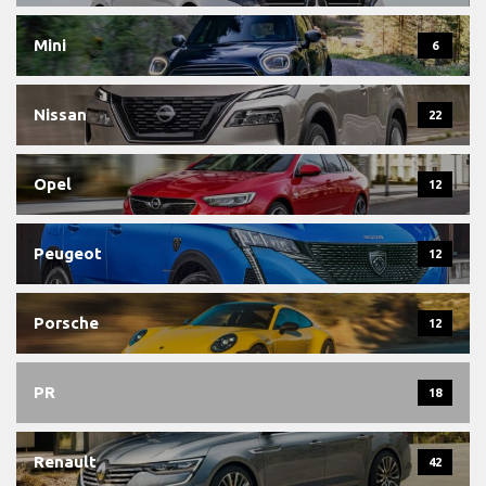
Mini
6
Nissan
22
Opel
12
Peugeot
12
Porsche
12
PR
18
Renault
42