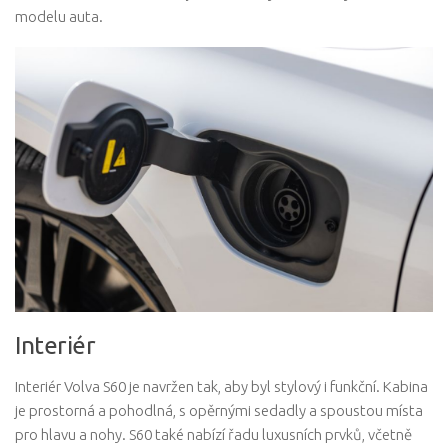
modelu auta.
Interiér
Interiér Volva S60 je navržen tak, aby byl stylový i funkční. Kabina
je prostorná a pohodlná, s opěrnými sedadly a spoustou místa
pro hlavu a nohy. S60 také nabízí řadu luxusních prvků, včetně