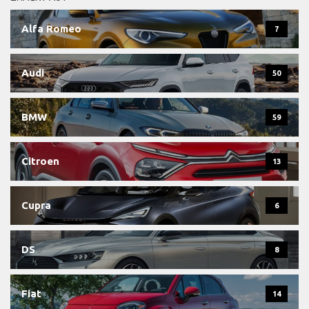
Alfa Romeo
7
Audi
50
BMW
59
Citroen
13
Cupra
6
DS
8
Fiat
14