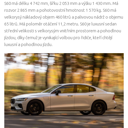
S60 má délku 4 742 mm, šířku 2 053 mm a výšku 1 430 mm. Má
rozvor 2 865 mm a pohotovostní hmotnost 1 570 kg. S60 má
velkorysý nákladový objem 460 litrů a palivovou nádrž o objemu
65 litrů. Má poloměr otáčení 11,2 metru. S60 je luxusní sedan
střední velikosti s velkorysým vnitřním prostorem a pohodlnou
jízdou, díky čemuž je vynikající volbou pro řidiče, kteří chtějí
luxusní a pohodlnou jízdu.