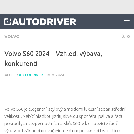
Skip to content
VOLVO
0
Volvo S60 2024 – Vzhled, výbava,
konkurenti
AUTOR
AUTODRIVER
·
16. 8. 2024
Volvo S60 je elegantní, stylový a moderní luxusní sedan střední
velikosti. Nabízí hladkou jízdu, skvělou spotřebu paliva a řadu
pokročilých bezpečnostních prvků. S60 je k dispozici v řadě
výbav, od základní úrovně Momentum po luxusní Inscription.