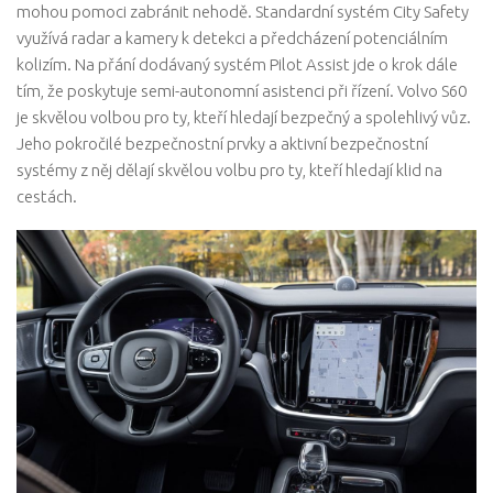
mohou pomoci zabránit nehodě. Standardní systém City Safety
využívá radar a kamery k detekci a předcházení potenciálním
kolizím. Na přání dodávaný systém Pilot Assist jde o krok dále
tím, že poskytuje semi-autonomní asistenci při řízení. Volvo S60
je skvělou volbou pro ty, kteří hledají bezpečný a spolehlivý vůz.
Jeho pokročilé bezpečnostní prvky a aktivní bezpečnostní
systémy z něj dělají skvělou volbu pro ty, kteří hledají klid na
cestách.