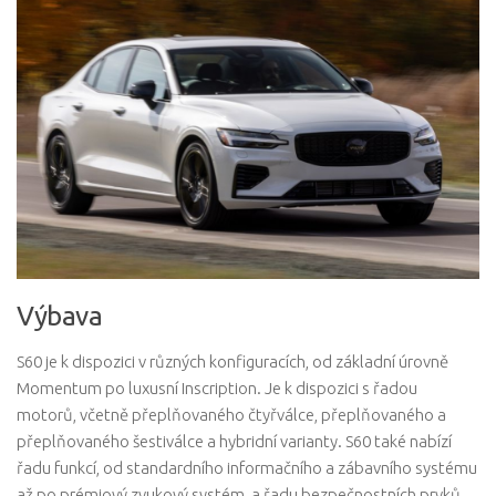
Výbava
S60 je k dispozici v různých konfiguracích, od základní úrovně
Momentum po luxusní Inscription. Je k dispozici s řadou
motorů, včetně přeplňovaného čtyřválce, přeplňovaného a
přeplňovaného šestiválce a hybridní varianty. S60 také nabízí
řadu funkcí, od standardního informačního a zábavního systému
až po prémiový zvukový systém, a řadu bezpečnostních prvků,