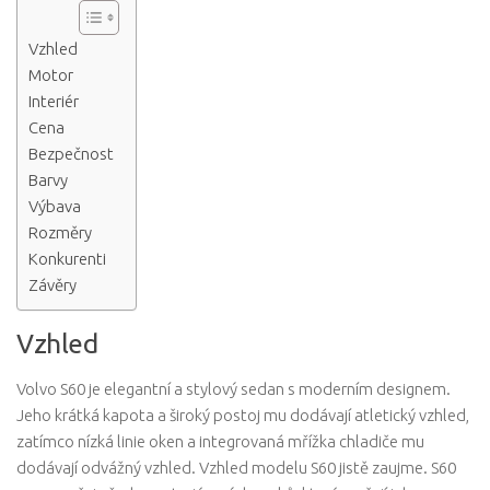
Vzhled
Motor
Interiér
Cena
Bezpečnost
Barvy
Výbava
Rozměry
Konkurenti
Závěry
Vzhled
Volvo S60 je elegantní a stylový sedan s moderním designem.
Jeho krátká kapota a široký postoj mu dodávají atletický vzhled,
zatímco nízká linie oken a integrovaná mřížka chladiče mu
dodávají odvážný vzhled. Vzhled modelu S60 jistě zaujme. S60