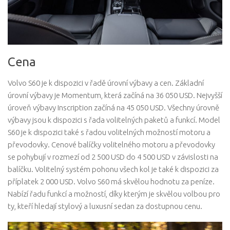
Cena
Volvo S60 je k dispozici v řadě úrovní výbavy a cen. Základní
úrovní výbavy je Momentum, která začíná na 36 050 USD. Nejvyšší
úroveň výbavy Inscription začíná na 45 050 USD. Všechny úrovně
výbavy jsou k dispozici s řada volitelných paketů a funkcí. Model
S60 je k dispozici také s řadou volitelných možností motoru a
převodovky. Cenové balíčky volitelného motoru a převodovky
se pohybují v rozmezí od 2 500 USD do 4 500 USD v závislosti na
balíčku. Volitelný systém pohonu všech kol je také k dispozici za
příplatek 2 000 USD. Volvo S60 má skvělou hodnotu za peníze.
Nabízí řadu funkcí a možností, díky kterým je skvělou volbou pro
ty, kteří hledají stylový a luxusní sedan za dostupnou cenu.