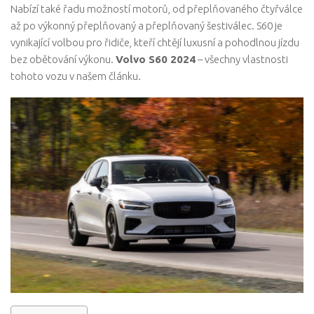
Nabízí také řadu možností motorů, od přeplňovaného čtyřválce
až po výkonný přeplňovaný a přeplňovaný šestiválec. S60 je
vynikající volbou pro řidiče, kteří chtějí luxusní a pohodlnou jízdu
bez obětování výkonu.
Volvo S60 2024
– všechny vlastnosti
tohoto vozu v našem článku.