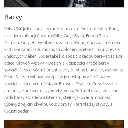
Barvy
Volvo S60 je k dispozici v řadě barev exteriéru a interiéru. Barvy
exteriéru zahrnují Crystal White, Onyx Black, Fusion Red a
Osmium Grey. Barvy interiéru zahrnují Blond, Charcoal a Amber.
S60 také nabízí řadu možností obložení, včetně hliníku, dřeva a
uhlíkových vláken. S60 je také k dispozici s řadou barev speciální
edice. Úroveň výbavy R-Design je k dispozici v řadě barev
speciální edice, včetně Bright Silver, Bursting Blue a Crystal White
Pearl. Stupeň výbavy Inscription je dostupný v řadě barev
speciální edice, včetně Maple Brown a Osmium Grey. Nezáleží
na tom, jakou barvu si vyberete, Volvo S60 určitě zaujme. Jeho
řada barev exteriéru a interiéru, stejně jako řada možností
výbavy z něj činí skvělou volbu pro ty, kteří hledají stylový a
luxusní sedan.