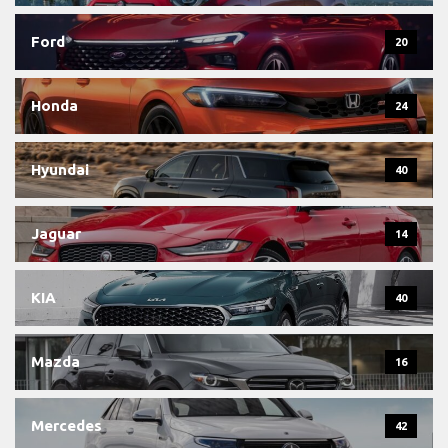
Ford
20
Honda
24
Hyundai
40
Jaguar
14
KIA
40
Mazda
16
Mercedes
42