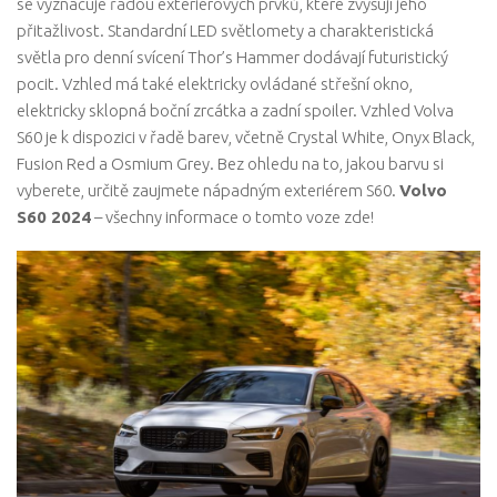
se vyznačuje řadou exteriérových prvků, které zvyšují jeho
přitažlivost. Standardní LED světlomety a charakteristická
světla pro denní svícení Thor’s Hammer dodávají futuristický
pocit. Vzhled má také elektricky ovládané střešní okno,
elektricky sklopná boční zrcátka a zadní spoiler. Vzhled Volva
S60 je k dispozici v řadě barev, včetně Crystal White, Onyx Black,
Fusion Red a Osmium Grey. Bez ohledu na to, jakou barvu si
vyberete, určitě zaujmete nápadným exteriérem S60.
Volvo
S60 2024
– všechny informace o tomto voze zde!