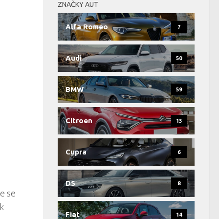
ZNAČKY AUT
Alfa Romeo
7
Audi
50
BMW
59
Citroen
13
Cupra
6
DS
8
e se
k
Fiat
14