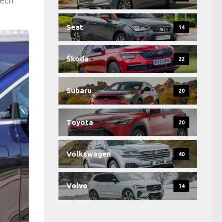
Seat
14
Škoda
22
Subaru
20
Toyota
20
Volkswagen
40
Volvo
14