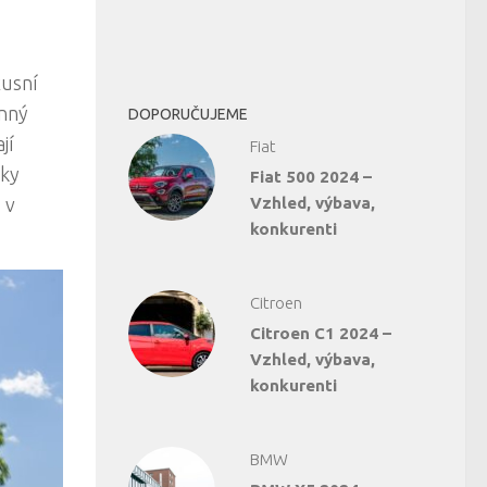
xusní
onný
DOPORUČUJEME
jí
Fiat
cky
Fiat 500 2024 –
 v
Vzhled, výbava,
konkurenti
Citroen
Citroen C1 2024 –
Vzhled, výbava,
konkurenti
BMW