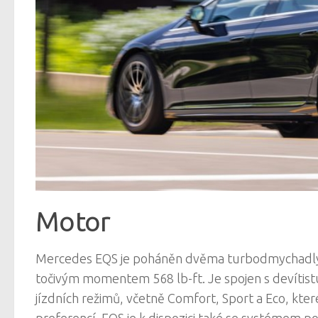
Motor
Mercedes EQS je poháněn dvěma turbodmychadly 
točivým momentem 568 lb-ft. Je spojen s devítist
jízdních režimů, včetně Comfort, Sport a Eco, které
preferencí. EQS je k dispozici také se systémem po