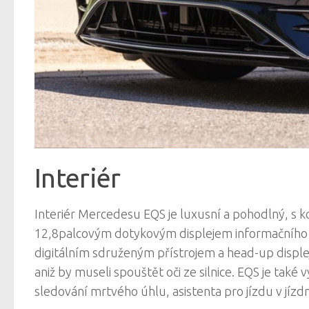
Interiér
Interiér Mercedesu EQS je luxusní a pohodlný, s
12,8palcovým dotykovým displejem informačního a
digitálním sdruženým přístrojem a head-up disple
aniž by museli spouštět oči ze silnice. EQS je ta
sledování mrtvého úhlu, asistenta pro jízdu v jí