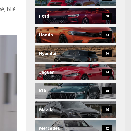
é, bílé
Ford
20
Honda
24
Hyundai
40
Jaguar
14
KIA
40
Mazda
16
Mercedes
42