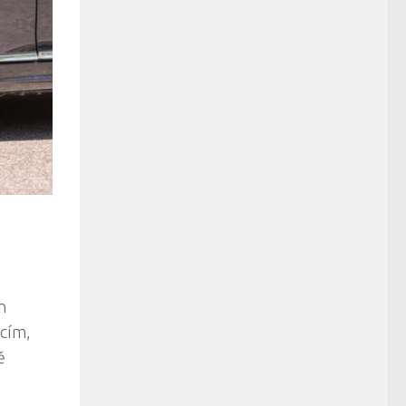
n
acím,
ě