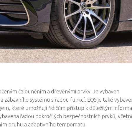
 koženým čalouněním a dřevěnými prvky. Je vybaven
 zábavního systému s řadou funkcí. EQS je také vybave
jem, které umožňují řidičům přístup k důležitým inform
ké vybavena řadou pokročilých bezpečnostních prvků, včetn
zdním pruhu a adaptivního tempomatu.