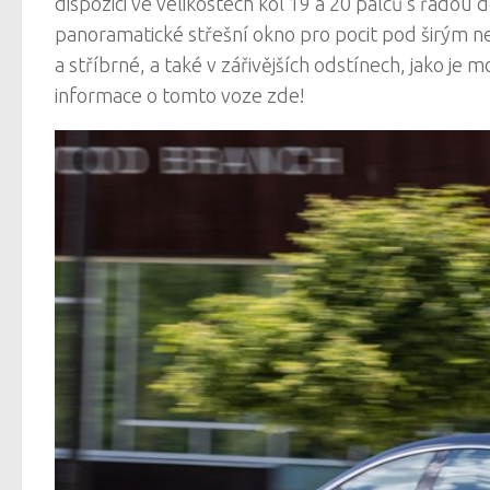
dispozici ve velikostech kol 19 a 20 palců s řadou 
panoramatické střešní okno pro pocit pod širým neb
a stříbrné, a také v zářivějších odstínech, jako je 
informace o tomto voze zde!