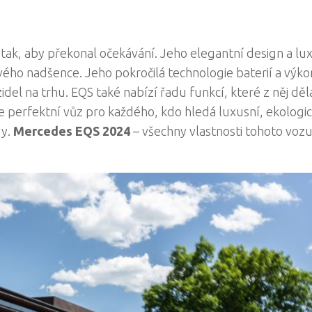
tak, aby překonal očekávání. Jeho elegantní design a lu
ového nadšence. Jeho pokročilá technologie baterií a výk
idel na trhu. EQS také nabízí řadu funkcí, které z něj děla
je perfektní vůz pro každého, kdo hledá luxusní, ekologi
dy.
Mercedes EQS 2024
– všechny vlastnosti tohoto vozu