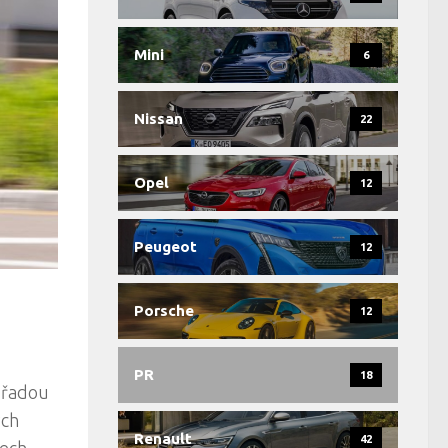
Mini
6
Nissan
22
Opel
12
Peugeot
12
Porsche
12
PR
18
 řadou
ých
Renault
42
šech