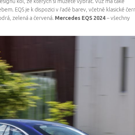
designů kol, ze kterých si můžete vybrat. Vůz má také
em. EQS je k dispozici v řadě barev, včetně klasické čern
modrá, zelená a červená.
Mercedes EQS 2024
– všechny