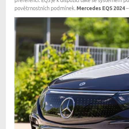
povětrnostních podmínek.
Mercedes EQS 2024
–