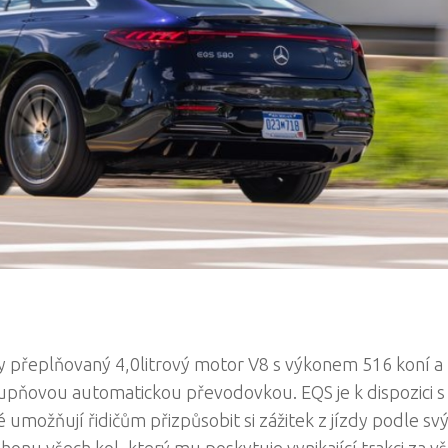
přeplňovaný 4,0litrový motor V8 s výkonem 516 koní a
upňovou automatickou převodovkou. EQS je k dispozici s
 umožňují řidičům přizpůsobit si zážitek z jízdy podle sv
honu všech kol, který mu poskytuje vynikající trakci za v