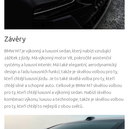
Závěry
BMW M7 je výkonný a luxusní sedan, který nabízí vzrušující
zážitek z jízdy. Má výkonný motor V8, pokročilé asistenční
systémy a luxusní interiér. Má také elegantní, aerodynamický
design a řadu luxusních funkcí, takže je skvělou volbou pro ty,
kteří chtějí luxusní jízdu. Je to také skvělá volba pro ty, kteří
chtějí silné a schopné auto. Celkově je BMW M7 skvělou volbou
pro ty, kteří chtějí luxusní a výkonný sedan. Nabízí skvělou
kombinaci výkonu, luxusu a technologie, takže je skvělou volbou
pro ty, kteří chtějí to nejlepší z obou světů.