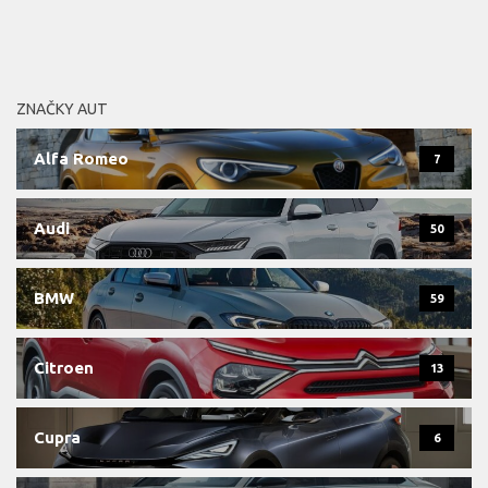
ZNAČKY AUT
Alfa Romeo
7
Audi
50
BMW
59
Citroen
13
Cupra
6