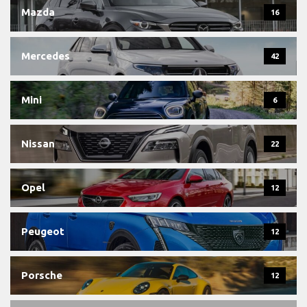
Mazda
16
Mercedes
42
Mini
6
Nissan
22
Opel
12
Peugeot
12
Porsche
12