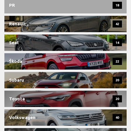
PR
18
Renault
42
Seat
14
Škoda
22
Subaru
20
Toyota
20
Volkswagen
40