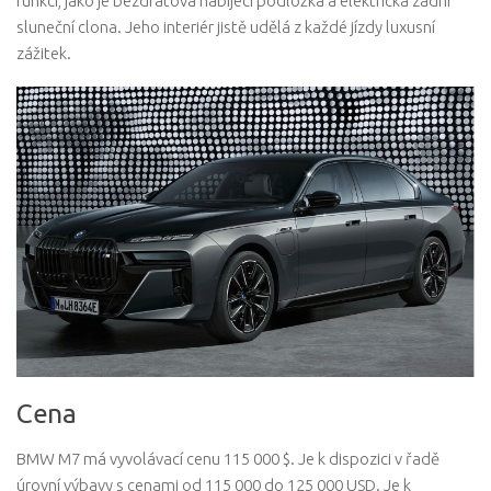
funkcí, jako je bezdrátová nabíjecí podložka a elektrická zadní
sluneční clona. Jeho interiér jistě udělá z každé jízdy luxusní
zážitek.
Cena
BMW M7 má vyvolávací cenu 115 000 $. Je k dispozici v řadě
úrovní výbavy s cenami od 115 000 do 125 000 USD. Je k