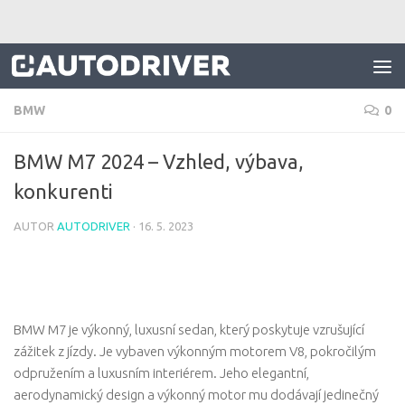
Skip to content
BMW
0
BMW M7 2024 – Vzhled, výbava,
konkurenti
AUTOR
AUTODRIVER
·
16. 5. 2023
BMW M7 je výkonný, luxusní sedan, který poskytuje vzrušující
zážitek z jízdy. Je vybaven výkonným motorem V8, pokročilým
odpružením a luxusním interiérem. Jeho elegantní,
aerodynamický design a výkonný motor mu dodávají jedinečný