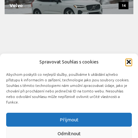
Volvo
14
Spravovat Souhlas s cookies
Abychom poskytli co nejlepší služby, používáme k ukládání a/nebo
Novinky automobilového průmyslu © 2026. Všechna práva
přístupu k informacím o zařízení, technologie jako jsou soubory cookies.
vyhrazena.
Souhlas s těmito technologiemi nám umožní zpracovávat údaje, jako je
chování při procházení nebo jedinečná ID na tomto webu. Nesouhlas
Podporováno
- Designed with the
Hueman theme
nebo odvolání souhlasu může nepříznivě ovlivnit určité vlastnosti a
funkce.
Příjmout
Související automobilové magazíny:
CarsMag.eu
|
inAuta24.cz
|
Auta.eu
|
DotekSlova.cz
|
CZIN.eu
|
Auto-
Odmítnout