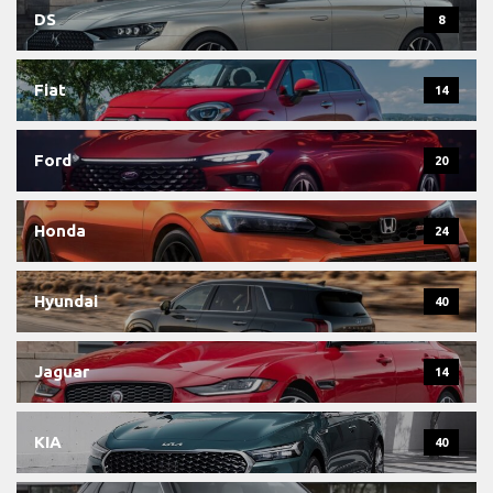
DS
8
Fiat
14
Ford
20
Honda
24
Hyundai
40
Jaguar
14
KIA
40