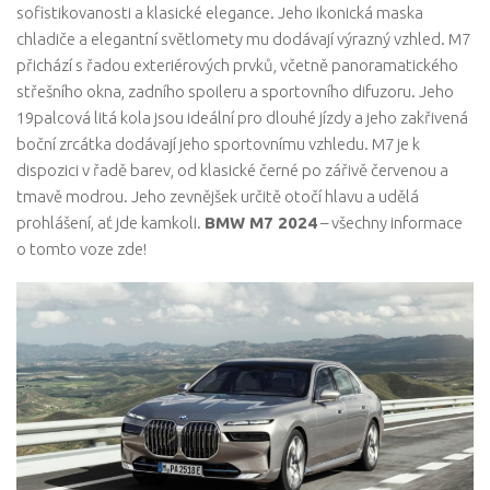
sofistikovanosti a klasické elegance. Jeho ikonická maska ​​
chladiče a elegantní světlomety mu dodávají výrazný vzhled. M7
přichází s řadou exteriérových prvků, včetně panoramatického
střešního okna, zadního spoileru a sportovního difuzoru. Jeho
19palcová litá kola jsou ideální pro dlouhé jízdy a jeho zakřivená
boční zrcátka dodávají jeho sportovnímu vzhledu. M7 je k
dispozici v řadě barev, od klasické černé po zářivě červenou a
tmavě modrou. Jeho zevnějšek určitě otočí hlavu a udělá
prohlášení, ať jde kamkoli.
BMW M7 2024
– všechny informace
o tomto voze zde!