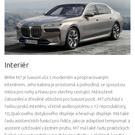
Interiér
BMW M7 je luxusní vůz s moderním a propracovaným
interiérem. Jeho kabina je prostorná a pohodlná, se spoustou
místa pro nohy a hlavu pro všechny cestující. Má kožené
čalounění a dřevěné obložení pro luxusní pocit. M7 přichází s
řadou prvků interiéru, včetně audiosystému s 12 reproduktory,
10,2palcového dotykového displeje a head-up displeje. Má také
řadu asistenčních funkcí pro řidiče, jako je adaptivní tempomat a
asistent udržování v jízdním pruhu. M7 má také řadu praktických