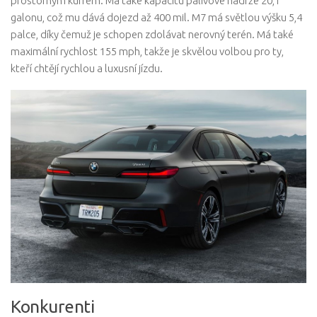
prostorným kufrem. Má také kapacitu palivové nádrže 20,1
galonu, což mu dává dojezd až 400 mil. M7 má světlou výšku 5,4
palce, díky čemuž je schopen zdolávat nerovný terén. Má také
maximální rychlost 155 mph, takže je skvělou volbou pro ty,
kteří chtějí rychlou a luxusní jízdu.
Konkurenti