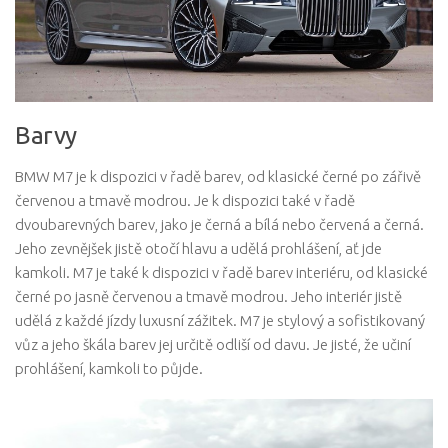
Barvy
BMW M7 je k dispozici v řadě barev, od klasické černé po zářivě
červenou a tmavě modrou. Je k dispozici také v řadě
dvoubarevných barev, jako je černá a bílá nebo červená a černá.
Jeho zevnějšek jistě otočí hlavu a udělá prohlášení, ať jde
kamkoli. M7 je také k dispozici v řadě barev interiéru, od klasické
černé po jasně červenou a tmavě modrou. Jeho interiér jistě
udělá z každé jízdy luxusní zážitek. M7 je stylový a sofistikovaný
vůz a jeho škála barev jej určitě odliší od davu. Je jisté, že učiní
prohlášení, kamkoli to půjde.