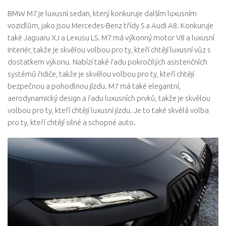
BMW M7 je luxusní sedan, který konkuruje dalším luxusním
vozidlům, jako jsou Mercedes-Benz třídy S a Audi A8. Konkuruje
také Jaguaru XJ a Lexusu LS. M7 má výkonný motor V8 a luxusní
interiér, takže je skvělou volbou pro ty, kteří chtějí luxusní vůz s
dostatkem výkonu. Nabízí také řadu pokročilých asistenčních
systémů řidiče, takže je skvělou volbou pro ty, kteří chtějí
bezpečnou a pohodlnou jízdu. M7 má také elegantní,
aerodynamický design a řadu luxusních prvků, takže je skvělou
volbou pro ty, kteří chtějí luxusní jízdu. Je to také skvělá volba
pro ty, kteří chtějí silné a schopné auto.