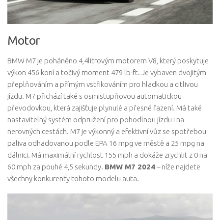
Motor
BMW M7 je poháněno 4,4litrovým motorem V8, který poskytuje
výkon 456 koní a točivý moment 479 lb-ft. Je vybaven dvojitým
přeplňováním a přímým vstřikováním pro hladkou a citlivou
jízdu. M7 přichází také s osmistupňovou automatickou
převodovkou, která zajišťuje plynulé a přesné řazení. Má také
nastavitelný systém odpružení pro pohodlnou jízdu i na
nerovných cestách. M7 je výkonný a efektivní vůz se spotřebou
paliva odhadovanou podle EPA 16 mpg ve městě a 25 mpg na
dálnici. Má maximální rychlost 155 mph a dokáže zrychlit z 0 na
60 mph za pouhé 4,5 sekundy.
BMW M7 2024
– níže najdete
všechny konkurenty tohoto modelu auta.