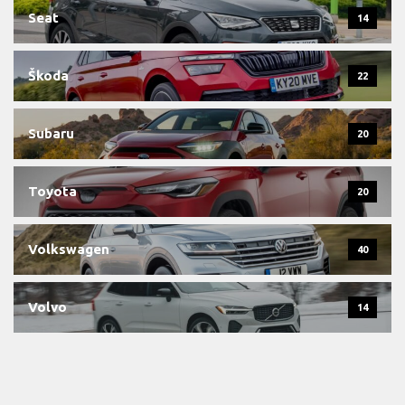
Seat
14
Škoda
22
Subaru
20
Toyota
20
Volkswagen
40
Volvo
14