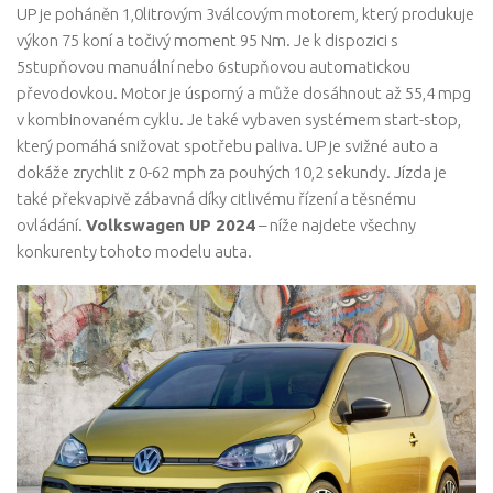
UP je poháněn 1,0litrovým 3válcovým motorem, který produkuje
výkon 75 koní a točivý moment 95 Nm. Je k dispozici s
5stupňovou manuální nebo 6stupňovou automatickou
převodovkou. Motor je úsporný a může dosáhnout až 55,4 mpg
v kombinovaném cyklu. Je také vybaven systémem start-stop,
který pomáhá snižovat spotřebu paliva. UP je svižné auto a
dokáže zrychlit z 0-62 mph za pouhých 10,2 sekundy. Jízda je
také překvapivě zábavná díky citlivému řízení a těsnému
ovládání.
Volkswagen UP 2024
– níže najdete všechny
konkurenty tohoto modelu auta.