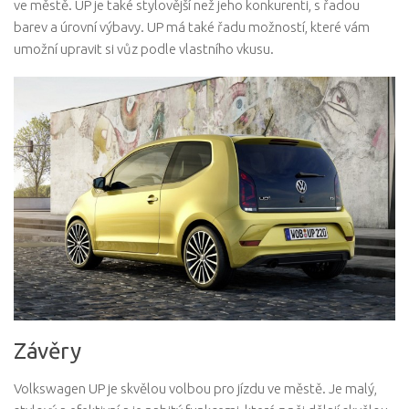
ve městě. UP je také stylovější než jeho konkurenti, s řadou
barev a úrovní výbavy. UP má také řadu možností, které vám
umožní upravit si vůz podle vlastního vkusu.
Závěry
Volkswagen UP je skvělou volbou pro jízdu ve městě. Je malý,