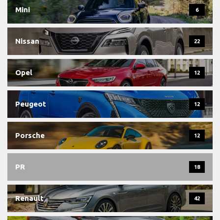
Mini
6
Nissan
22
Opel
12
Peugeot
12
Porsche
12
PR
18
Renault
42