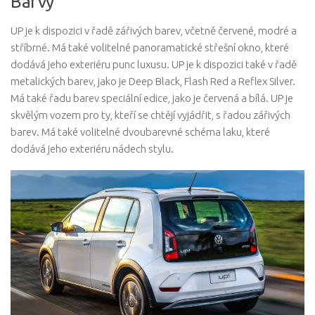
Barvy
UP je k dispozici v řadě zářivých barev, včetně červené, modré a
stříbrné. Má také volitelné panoramatické střešní okno, které
dodává jeho exteriéru punc luxusu. UP je k dispozici také v řadě
metalických barev, jako je Deep Black, Flash Red a Reflex Silver.
Má také řadu barev speciální edice, jako je červená a bílá. UP je
skvělým vozem pro ty, kteří se chtějí vyjádřit, s řadou zářivých
barev. Má také volitelné dvoubarevné schéma laku, které
dodává jeho exteriéru nádech stylu.