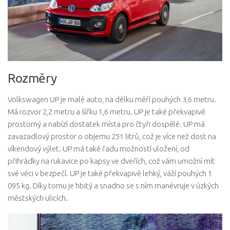
Rozměry
Volkswagen UP je malé auto, na délku měří pouhých 3,6 metru.
Má rozvor 2,2 metru a šířku 1,6 metru. UP je také překvapivě
prostorný a nabízí dostatek místa pro čtyři dospělé. UP má
zavazadlový prostor o objemu 251 litrů, což je více než dost na
víkendový výlet. UP má také řadu možností uložení, od
přihrádky na rukavice po kapsy ve dveřích, což vám umožní mít
své věci v bezpečí. UP je také překvapivě lehký, váží pouhých 1
095 kg. Díky tomu je hbitý a snadno se s ním manévruje v úzkých
městských ulicích.