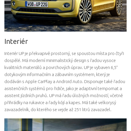
Interiér
Interiér UP je překvapivě prostorný, se spoustou místa pro čtyři
dospělé. Má moderní minimalistický design s řadou vysoce
kvalitních materiálů a povrchových úprav. UP je vybaven 6,5”
dotykovým informačním a zábavním systémem, který je
dodáván s Apple CarPlay a Android Auto. Disponuje také řadou
asistenčních systémů pro řidiče, jako je adaptivní tempomat a
asistent jízdních pruhů. UP má řadu úložných možností, včetně
přihrádky na rukavice a řady kójí a kapes. Má také velkorysý
zavazadelník, do kterého se vejde až 251 litrů zavazadel.