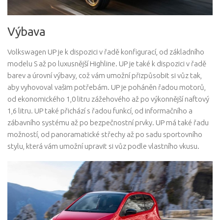
Výbava
Volkswagen UP je k dispozici v řadě konfigurací, od základního
modelu S až po luxusnější Highline. UP je také k dispozici v řadě
barev a úrovní výbavy, což vám umožní přizpůsobit si vůz tak,
aby vyhovoval vašim potřebám. UP je poháněn řadou motorů,
od ekonomického 1,0 litru zážehového až po výkonnější naftový
1,6 litru. UP také přichází s řadou funkcí, od informačního a
zábavního systému až po bezpečnostní prvky. UP má také řadu
možností, od panoramatické střechy až po sadu sportovního
stylu, která vám umožní upravit si vůz podle vlastního vkusu.