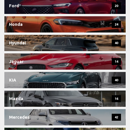
Ford
20
Honda
24
Hyundai
40
Jaguar
14
KIA
40
Mazda
16
Mercedes
42