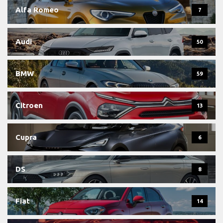
Alfa Romeo
7
Audi
50
BMW
59
Citroen
13
Cupra
6
DS
8
Fiat
14