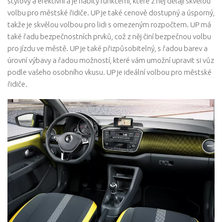
stylový a efektivní a je nabitý funkcemi, které z něj dělají skvělou
volbu pro městské řidiče. UP je také cenově dostupný a úsporný,
takže je skvělou volbou pro lidi s omezeným rozpočtem. UP má
také řadu bezpečnostních prvků, což z něj činí bezpečnou volbu
pro jízdu ve městě. UP je také přizpůsobitelný, s řadou barev a
úrovní výbavy a řadou možností, které vám umožní upravit si vůz
podle vašeho osobního vkusu. UP je ideální volbou pro městské
řidiče.