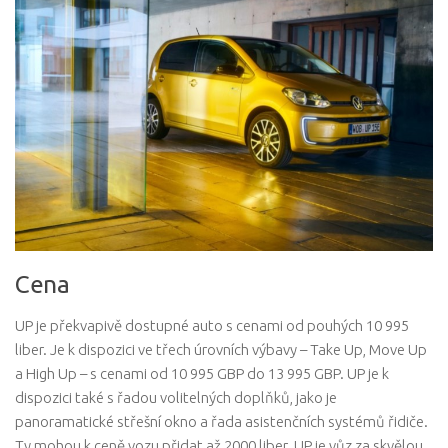
Cena
UP je překvapivě dostupné auto s cenami od pouhých 10 995
liber. Je k dispozici ve třech úrovních výbavy – Take Up, Move Up
a High Up – s cenami od 10 995 GBP do 13 995 GBP. UP je k
dispozici také s řadou volitelných doplňků, jako je
panoramatické střešní okno a řada asistenčních systémů řidiče.
Ty mohou k ceně vozu přidat až 2000 liber. UP je vůz za skvělou