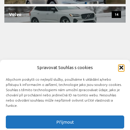
Volvo
14
Spravovat Souhlas s cookies
Abychom poskytli co nejlepší služby, používáme k ukládání a/nebo
Novinky automobilového průmyslu © 2026. Všechna práva
přístupu k informacím o zařízení, technologie jako jsou soubory cookies.
vyhrazena.
Souhlas s těmito technologiemi nám umožní zpracovávat údaje, jako je
chování při procházení nebo jedinečná ID na tomto webu. Nesouhlas
Podporováno
- Designed with the
Hueman theme
nebo odvolání souhlasu může nepříznivě ovlivnit určité vlastnosti a
funkce.
Příjmout
Související automobilové magazíny: