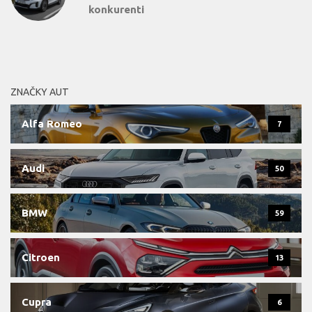
konkurenti
ZNAČKY AUT
Alfa Romeo
7
Audi
50
BMW
59
Citroen
13
Cupra
6