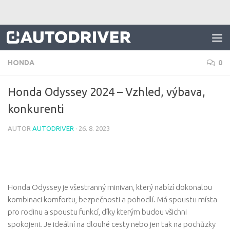
Skip to content
HONDA
0
Honda Odyssey 2024 – Vzhled, výbava,
konkurenti
AUTOR
AUTODRIVER
·
26. 8. 2023
Honda Odyssey je všestranný minivan, který nabízí dokonalou
kombinaci komfortu, bezpečnosti a pohodlí. Má spoustu místa
pro rodinu a spoustu funkcí, díky kterým budou všichni
spokojeni. Je ideální na dlouhé cesty nebo jen tak na pochůzky