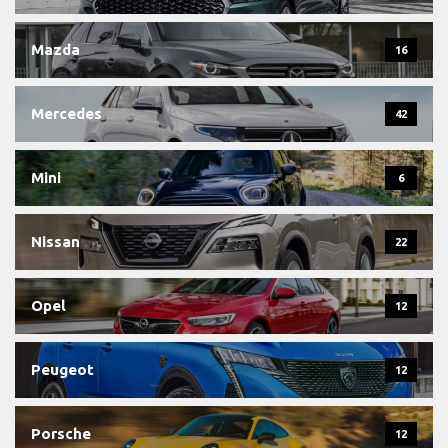
Mazda
16
Mercedes
42
Mini
6
Nissan
22
Opel
12
Peugeot
12
Porsche
12