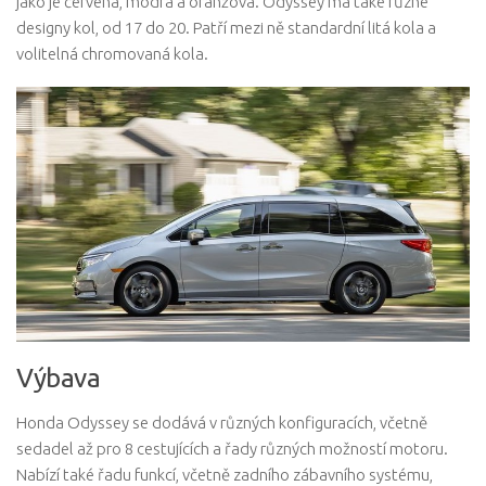
jako je červená, modrá a oranžová. Odyssey má také různé
designy kol, od 17 do 20. Patří mezi ně standardní litá kola a
volitelná chromovaná kola.
Výbava
Honda Odyssey se dodává v různých konfiguracích, včetně
sedadel až pro 8 cestujících a řady různých možností motoru.
Nabízí také řadu funkcí, včetně zadního zábavního systému,