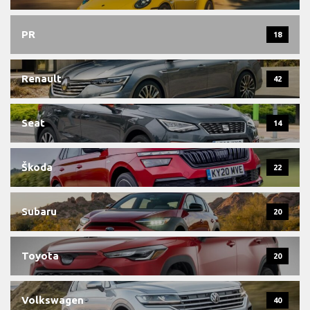
PR
18
Renault
42
Seat
14
Škoda
22
Subaru
20
Toyota
20
Volkswagen
40