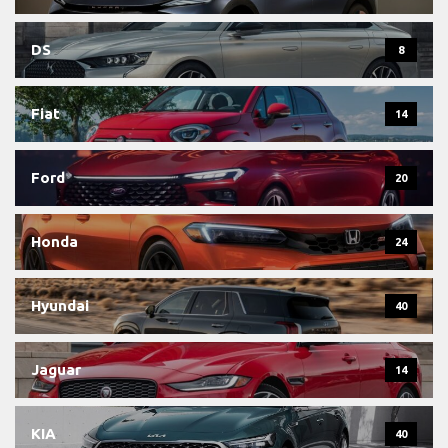
DS
8
Fiat
14
Ford
20
Honda
24
Hyundai
40
Jaguar
14
KIA
40