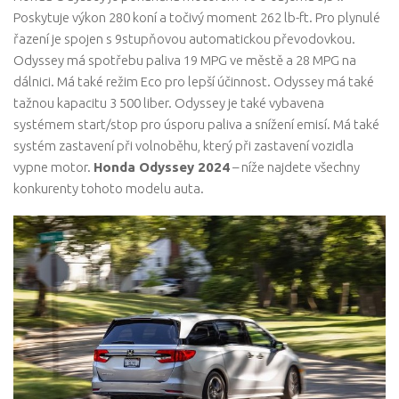
Poskytuje výkon 280 koní a točivý moment 262 lb-ft. Pro plynulé
řazení je spojen s 9stupňovou automatickou převodovkou.
Odyssey má spotřebu paliva 19 MPG ve městě a 28 MPG na
dálnici. Má také režim Eco pro lepší účinnost. Odyssey má také
tažnou kapacitu 3 500 liber. Odyssey je také vybavena
systémem start/stop pro úsporu paliva a snížení emisí. Má také
systém zastavení při volnoběhu, který při zastavení vozidla
vypne motor.
Honda Odyssey 2024
– níže najdete všechny
konkurenty tohoto modelu auta.