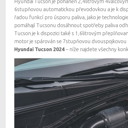
Hyundai Tucson je poháněn 2,4litrovým 4válcovým
6stupňovou automatickou převodovkou a je k dispoz
řadou funkcí pro úsporu paliva, jako je technologie
pomáhají Tucsonu dosáhnout spotřeby paliva odh
Tucson je k dispozici také s 1,6litrovým přeplňo
motor je spárován se 7stupňovou dvouspojkovou p
Hyundai Tucson 2024
– níže najdete všechny kon