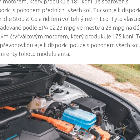
 motorem, který produkuje 181 koní. Je spárován s
ici s pohonem předních i všech kol. Tucson je k dispozic
 Idle Stop & Go a řidičem volitelný režim Eco. Tyto vlastn
adované podle EPA až 23 mpg ve městě a 28 mpg na dáln
vaným čtyřválcovým motorem, který produkuje 175 koní. 
řevodovkou a je k dispozici pouze s pohonem všech kol.
kurenty tohoto modelu auta.