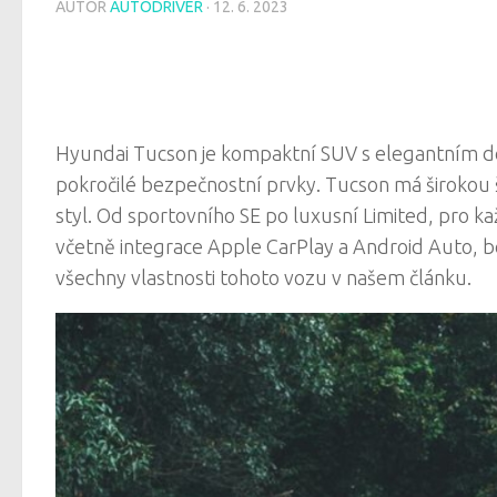
AUTOR
AUTODRIVER
·
12. 6. 2023
Hyundai Tucson je kompaktní SUV s elegantním de
pokročilé bezpečnostní prvky. Tucson má širokou šk
styl. Od sportovního SE po luxusní Limited, pro kaž
včetně integrace Apple CarPlay a Android Auto, b
všechny vlastnosti tohoto vozu v našem článku.