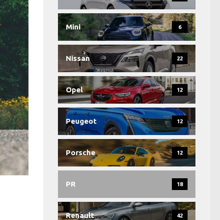
Mini
6
Nissan
22
Opel
12
Peugeot
12
Porsche
12
PR
18
Renault
42