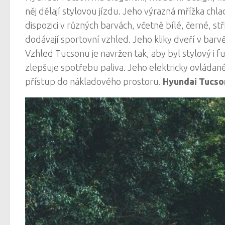
něj dělají stylovou jízdu. Jeho výrazná mřížka ch
dispozici v různých barvách, včetně bílé, černé, st
dodávají sportovní vzhled. Jeho kliky dveří v barvě
Vzhled Tucsonu je navržen tak, aby byl stylový i 
zlepšuje spotřebu paliva. Jeho elektricky ovláda
přístup do nákladového prostoru.
Hyundai Tucso