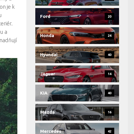
on je k
u
Ford
20
eriér.
u a
Honda
24
snadňují
Hyundai
40
Jaguar
14
KIA
40
Mazda
16
Mercedes
42