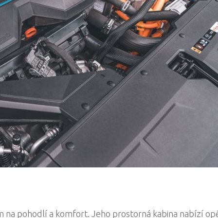
m na pohodlí a komfort. Jeho prostorná kabina nabízí op