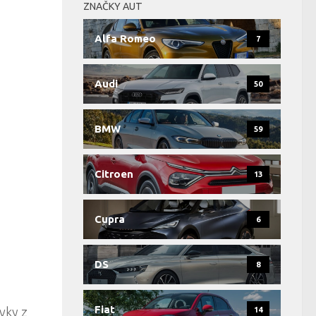
ZNAČKY AUT
Alfa Romeo
7
Audi
50
BMW
59
Citroen
13
Cupra
6
DS
8
Fiat
vky z
14