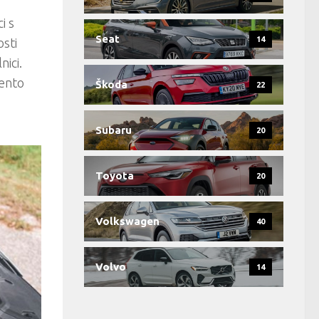
i s
Seat
14
osti
ici.
Tento
Škoda
22
Subaru
20
Toyota
20
Volkswagen
40
Volvo
14