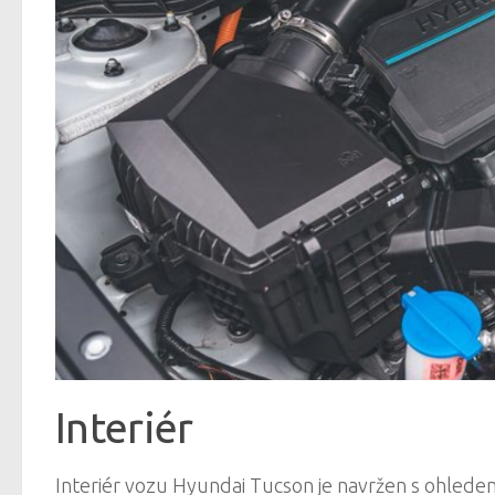
Interiér
Interiér vozu Hyundai Tucson je navržen s ohlede