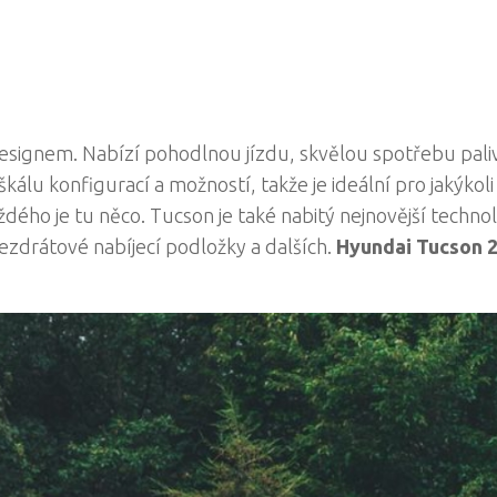
signem. Nabízí pohodlnou jízdu, skvělou spotřebu pali
álu konfigurací a možností, takže je ideální pro jakýkoli 
dého je tu něco. Tucson je také nabitý nejnovější technol
ezdrátové nabíjecí podložky a dalších.
Hyundai Tucson 