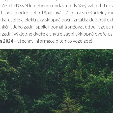
ladiče a LED světlomety mu dodávají odvážný vzhled. Tucs
říbrné a modré. Jeho 18palcová litá kola a střešní ližiny m
 karoserie a elektricky sklopná boční zrcátka doplňují ext
funkční. Jeho zadní spoiler pomáhá snižovat odpor vzduch
né zadní výklopné dveře a chytré zadní výklopné dveře u
n 2024
– všechny informace o tomto voze zde!