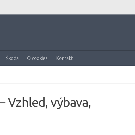
Škoda
O cookies
Kontakt
 Vzhled, výbava,