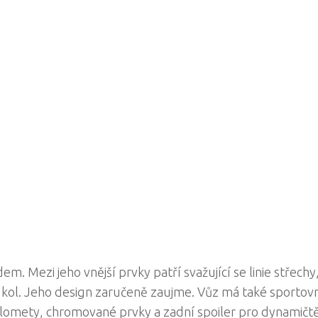
em. Mezi jeho vnější prvky patří svažující se linie střechy
 kol. Jeho design zaručeně zaujme. Vůz má také sportov
tlomety, chromované prvky a zadní spoiler pro dynamičtě