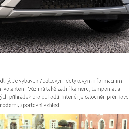
ohodlný. Je vybaven 7palcovým dotykovým informačním
ým volantem. Vůz má také zadní kameru, tempomat a
ých přihrádek pro pohodlí. Interiér je čalouněn prémiovo
moderní, sportovní vzhled.