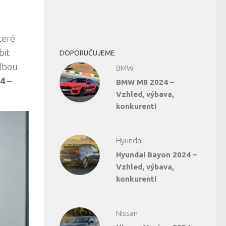
teré
bit
DOPORUČUJEME
olbou
BMW
24
–
BMW M8 2024 –
Vzhled, výbava,
konkurenti
Hyundai
Hyundai Bayon 2024 –
Vzhled, výbava,
konkurenti
Nissan