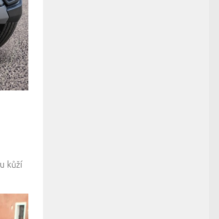
u kůží