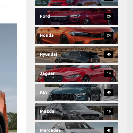
4
–
Ford
20
Honda
24
Hyundai
40
Jaguar
14
KIA
40
Mazda
16
Mercedes
42