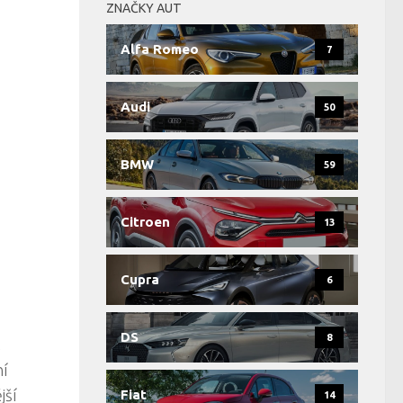
ZNAČKY AUT
Alfa Romeo
7
Audi
50
BMW
59
Citroen
13
Cupra
6
DS
8
,
ní
jší
Fiat
14