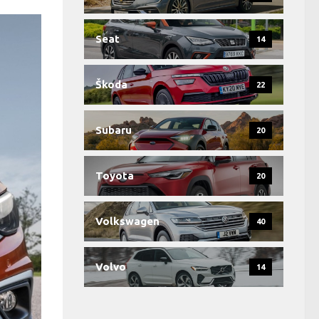
Seat
14
Škoda
22
Subaru
20
Toyota
20
Volkswagen
40
Volvo
14