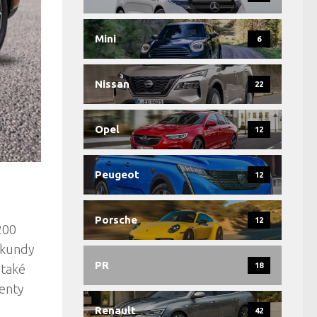
Mini
6
Nissan
22
Opel
12
Peugeot
12
Porsche
12
200
ekundy
PR
18
 také
renty
Renault
42