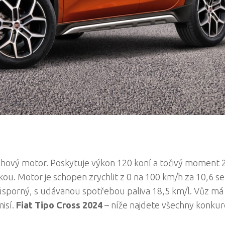
žehový motor. Poskytuje výkon 120 koní a točivý moment 
u. Motor je schopen zrychlit z 0 na 100 km/h za 10,6 s
 úsporný, s udávanou spotřebou paliva 18,5 km/l. Vůz má
misí.
Fiat Tipo Cross 2024
– níže najdete všechny konku