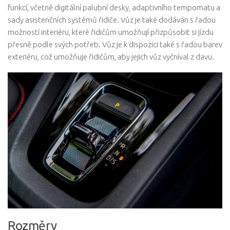
funkcí, včetně digitální palubní desky, adaptivního tempomatu a
sady asistenčních systémů řidiče. Vůz je také dodáván s řadou
možností interiéru, které řidičům umožňují přizpůsobit si jízdu
přesně podle svých potřeb. Vůz je k dispozici také s řadou barev
exteriéru, což umožňuje řidičům, aby jejich vůz vyčníval z davu.
Rozměry