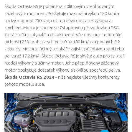
Škoda Octavia RS je poháněna 2,0litrovým přeplňovaným
zážehovým motorem. Poskytuje maximální výkon 180 koní a
točivý moment 250 Nm, což mu dává dostatek výkonu a
zrychlení. Motor je spojen se 7stupňovou převodovkou DSG,
která zajišťuje plynulé a citlivé řazení. Vůz dosahuje maximální
rychlosti 230 km/h a zrychlení z 0 na 100 km/h za pouhých 8,2
sekundy. Motor je účinný a dokáže zajistit působivou spotřebu
paliva až 17,2 km/l. Škoda Octavia RS je skvělé auto pro ty, kteří
hledají výkonný a účinný motor. Jeho přeplňovaný zážehový
motor poskytuje dostatek výkonu a skvělou spotřebu paliva.
Škoda Octavia RS 2024
– níže najdete všechny konkurenty
tohoto modelu auta.