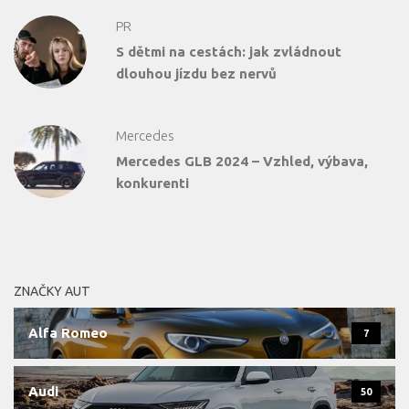
PR
S dětmi na cestách: jak zvládnout
dlouhou jízdu bez nervů
Mercedes
Mercedes GLB 2024 – Vzhled, výbava,
konkurenti
ZNAČKY AUT
Alfa Romeo
7
Audi
50