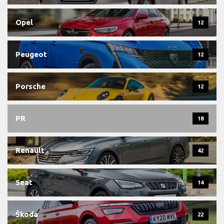
Opel
12
Peugeot
12
Porsche
12
PR
18
Renault
42
Seat
14
Škoda
22