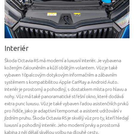
Interiér
Škoda Octavia RS má moderní a luxusní interiér. Je vybavena
koženým čalouněním a kůží obšitým volantem. Vůz je také
vybaven 10palcovým dotykovým informačním a zábavním
systémem s kompatibilitou Apple CarPlay a Android Auto.
Interiér je prostorný a pohodlný, s dostatkem místa pro hlavu a
nohy. Vůz má také panoramatické střešní okno, které dodává
extra punc luxusu. Vůz je také vybaven řadou asistenčních prvků
pro řidiče, jako je adaptivní tempomat a asistent udržování v
jízdním pruhu. Škoda Octavia RS je skvělý vůz pro ty, kteří hledají
luxusní a pohodlný interiér. Jeho moderní prvky a prostorná
kabina z něj dělají skvělou volbu na dlouhé cesty.