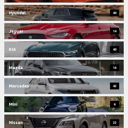
Hyundai
40
Jaguar
14
KIA
40
Mazda
16
Mercedes
42
Mini
6
Nissan
22