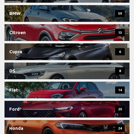
BMW
59
Citroen
13
Cupra
6
DS
8
Fiat
14
Ford
20
Honda
24