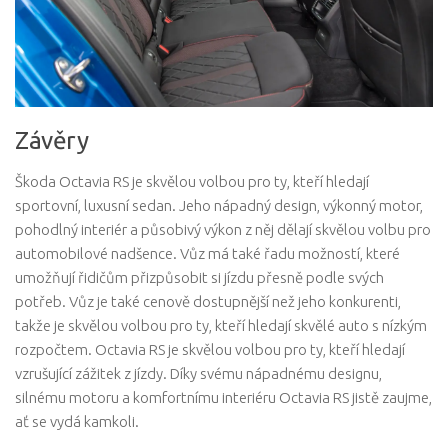
Závěry
Škoda Octavia RS je skvělou volbou pro ty, kteří hledají
sportovní, luxusní sedan. Jeho nápadný design, výkonný motor,
pohodlný interiér a působivý výkon z něj dělají skvělou volbu pro
automobilové nadšence. Vůz má také řadu možností, které
umožňují řidičům přizpůsobit si jízdu přesně podle svých
potřeb. Vůz je také cenově dostupnější než jeho konkurenti,
takže je skvělou volbou pro ty, kteří hledají skvělé auto s nízkým
rozpočtem. Octavia RS je skvělou volbou pro ty, kteří hledají
vzrušující zážitek z jízdy. Díky svému nápadnému designu,
silnému motoru a komfortnímu interiéru Octavia RS jistě zaujme,
ať se vydá kamkoli.