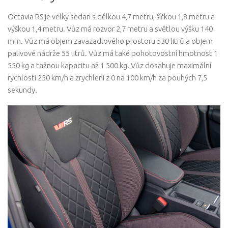
Octavia RS je velký sedan s délkou 4,7 metru, šířkou 1,8 metru a
výškou 1,4 metru. Vůz má rozvor 2,7 metru a světlou výšku 140
mm. Vůz má objem zavazadlového prostoru 530 litrů a objem
palivové nádrže 55 litrů. Vůz má také pohotovostní hmotnost 1
550 kg a tažnou kapacitu až 1 500 kg. Vůz dosahuje maximální
rychlosti 250 km/h a zrychlení z 0 na 100 km/h za pouhých 7,5
sekundy.