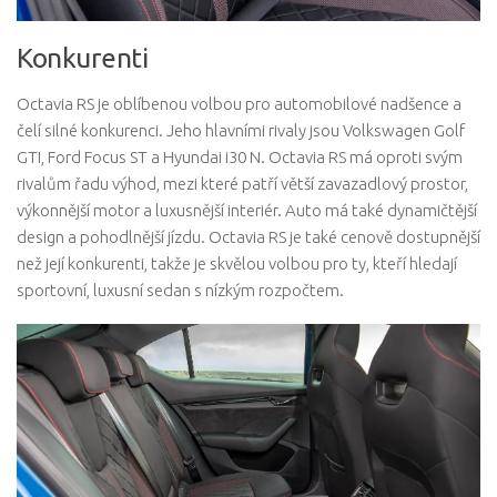
Konkurenti
Octavia RS je oblíbenou volbou pro automobilové nadšence a
čelí silné konkurenci. Jeho hlavními rivaly jsou Volkswagen Golf
GTI, Ford Focus ST a Hyundai i30 N. Octavia RS má oproti svým
rivalům řadu výhod, mezi které patří větší zavazadlový prostor,
výkonnější motor a luxusnější interiér. Auto má také dynamičtější
design a pohodlnější jízdu. Octavia RS je také cenově dostupnější
než její konkurenti, takže je skvělou volbou pro ty, kteří hledají
sportovní, luxusní sedan s nízkým rozpočtem.