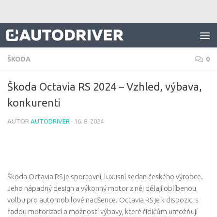
Skip to content
ŠKODA
0
Škoda Octavia RS 2024 – Vzhled, výbava,
konkurenti
AUTOR
AUTODRIVER
·
16. 8. 2024
Škoda Octavia RS je sportovní, luxusní sedan českého výrobce.
Jeho nápadný design a výkonný motor z něj dělají oblíbenou
volbu pro automobilové nadšence. Octavia RS je k dispozici s
řadou motorizací a možností výbavy, které řidičům umožňují