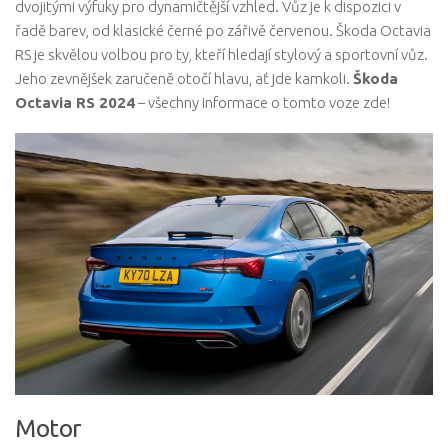
dvojitými výfuky pro dynamičtější vzhled. Vůz je k dispozici v
řadě barev, od klasické černé po zářivě červenou. Škoda Octavia
RS je skvělou volbou pro ty, kteří hledají stylový a sportovní vůz.
Jeho zevnějšek zaručeně otočí hlavu, ať jde kamkoli.
Škoda
Octavia RS 2024
– všechny informace o tomto voze zde!
Motor