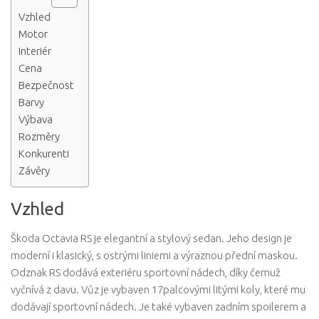
Vzhled
Motor
Interiér
Cena
Bezpečnost
Barvy
Výbava
Rozměry
Konkurenti
Závěry
Vzhled
Škoda Octavia RS je elegantní a stylový sedan. Jeho design je
moderní i klasický, s ostrými liniemi a výraznou přední maskou.
Odznak RS dodává exteriéru sportovní nádech, díky čemuž
vyčnívá z davu. Vůz je vybaven 17palcovými litými koly, které mu
dodávají sportovní nádech. Je také vybaven zadním spoilerem a