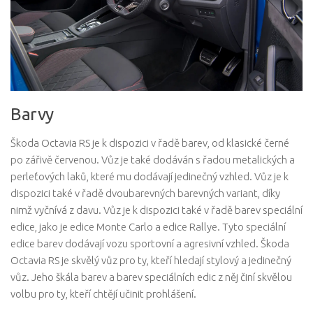
Barvy
Škoda Octavia RS je k dispozici v řadě barev, od klasické černé
po zářivě červenou. Vůz je také dodáván s řadou metalických a
perleťových laků, které mu dodávají jedinečný vzhled. Vůz je k
dispozici také v řadě dvoubarevných barevných variant, díky
nimž vyčnívá z davu. Vůz je k dispozici také v řadě barev speciální
edice, jako je edice Monte Carlo a edice Rallye. Tyto speciální
edice barev dodávají vozu sportovní a agresivní vzhled. Škoda
Octavia RS je skvělý vůz pro ty, kteří hledají stylový a jedinečný
vůz. Jeho škála barev a barev speciálních edic z něj činí skvělou
volbu pro ty, kteří chtějí učinit prohlášení.