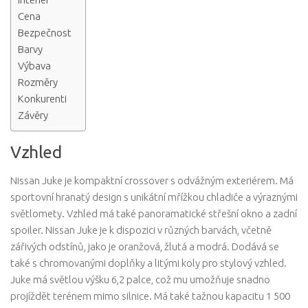
Cena
Bezpečnost
Barvy
Výbava
Rozměry
Konkurenti
Závěry
Vzhled
Nissan Juke je kompaktní crossover s odvážným exteriérem. Má
sportovní hranatý design s unikátní mřížkou chladiče a výraznými
světlomety. Vzhled má také panoramatické střešní okno a zadní
spoiler. Nissan Juke je k dispozici v různých barvách, včetně
zářivých odstínů, jako je oranžová, žlutá a modrá. Dodává se
také s chromovanými doplňky a litými koly pro stylový vzhled.
Juke má světlou výšku 6,2 palce, což mu umožňuje snadno
projíždět terénem mimo silnice. Má také tažnou kapacitu 1 500