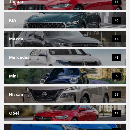
Jaguar
14
KIA
40
Mazda
16
Mercedes
42
Mini
6
Nissan
22
Opel
12