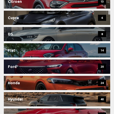
Citroen
13
Cupra
6
DS
8
Fiat
14
Ford
20
Honda
24
Hyundai
40