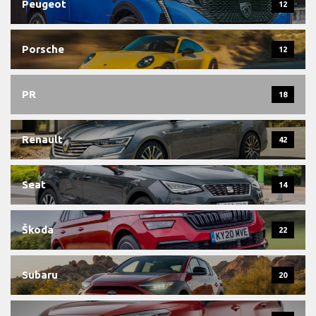
Peugeot
12
Porsche
12
PR
18
Renault
42
Seat
14
Škoda
22
Subaru
20