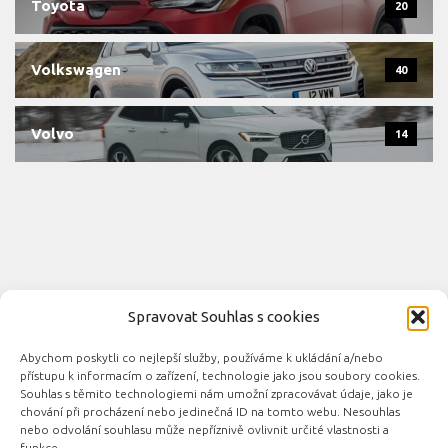
Toyota
20
Volkswagen
40
Volvo
14
Spravovat Souhlas s cookies
Abychom poskytli co nejlepší služby, používáme k ukládání a/nebo
Novinky automobilového průmyslu © 2026. Všechna práva
přístupu k informacím o zařízení, technologie jako jsou soubory cookies.
vyhrazena.
Souhlas s těmito technologiemi nám umožní zpracovávat údaje, jako je
chování při procházení nebo jedinečná ID na tomto webu. Nesouhlas
Podporováno
- Designed with the
Hueman theme
nebo odvolání souhlasu může nepříznivě ovlivnit určité vlastnosti a
funkce.