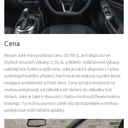
Cena
Nissan Juke má vyvolávací cenu 20 395 $. Je k dispozici ve
čtyřech úrovních výbavy: S, SV, SL a NISMO. Vyšší úrovně výbavy
nabízejí více funkcí a vyšší cenu. Juke je také k dispozici s řadou
volitelných balíčků a funkcí. Patří mezi ně zvukový systém Bose,
navigace a elektrické střešní okno. Ceny za tyto možnosti se
mohou pohybovat od několika set dolarů do několika tisíc
dolarů. Juke je také k dispozici s řadou možností financování a
leasingu. Ty mohou pomoci učinit vůz dostupnějším a mohou
poskytnout nižší měsíční splátky.