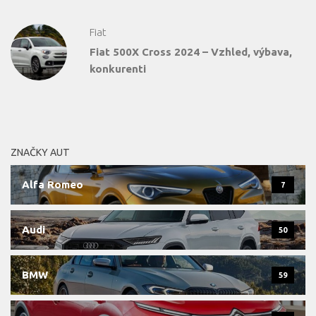
Fiat
Fiat 500X Cross 2024 – Vzhled, výbava,
konkurenti
ZNAČKY AUT
Alfa Romeo
7
Audi
50
BMW
59