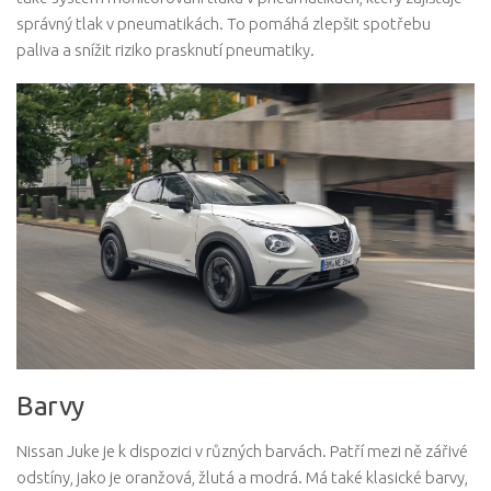
správný tlak v pneumatikách. To pomáhá zlepšit spotřebu
paliva a snížit riziko prasknutí pneumatiky.
Barvy
Nissan Juke je k dispozici v různých barvách. Patří mezi ně zářivé
odstíny, jako je oranžová, žlutá a modrá. Má také klasické barvy,