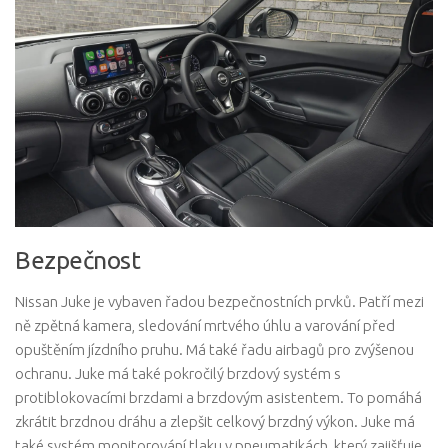
Bezpečnost
Nissan Juke je vybaven řadou bezpečnostních prvků. Patří mezi
ně zpětná kamera, sledování mrtvého úhlu a varování před
opuštěním jízdního pruhu. Má také řadu airbagů pro zvýšenou
ochranu. Juke má také pokročilý brzdový systém s
protiblokovacími brzdami a brzdovým asistentem. To pomáhá
zkrátit brzdnou dráhu a zlepšit celkový brzdný výkon. Juke má
také systém monitorování tlaku v pneumatikách, který zajišťuje