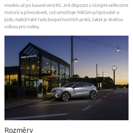
modelu až po luxusní verzi RS. Je k dispozici s různými velikostmi
motorů a převodovek, což umožňuje řidičům přizpůsobit si
jízdu. Nabízí také řadu bezpečnostních prvků, takže je skvělou
volbou pro rodiny.
Rozměry