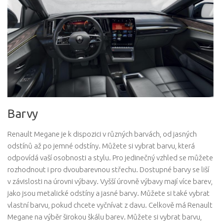
Barvy
Renault Megane je k dispozici v různých barvách, od jasných
odstínů až po jemné odstíny. Můžete si vybrat barvu, která
odpovídá vaší osobnosti a stylu. Pro jedinečný vzhled se můžete
rozhodnout i pro dvoubarevnou střechu. Dostupné barvy se liší
v závislosti na úrovni výbavy. Vyšší úrovně výbavy mají více barev,
jako jsou metalické odstíny a jasné barvy. Můžete si také vybrat
vlastní barvu, pokud chcete vyčnívat z davu. Celkově má ​​Renault
Megane na výběr širokou škálu barev. Můžete si vybrat barvu,