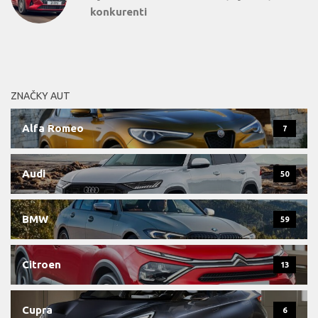
konkurenti
ZNAČKY AUT
Alfa Romeo
7
Audi
50
BMW
59
Citroen
13
Cupra
6