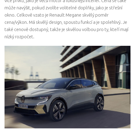
více prvků, jako je větší motor a luxusnější interiér. Cena se také
může navýšit, pokud zvolíte volitelné doplňky, jako je střešní
okno. Celkově vzato je Renault Megane skvělý poměr
cena/výkon. Má skvělý design, spoustu funkcí a je spolehlivý. Je
také cenově dostupný, takže je skvělou volbou pro ty, kteří mají
nízký rozpočet.