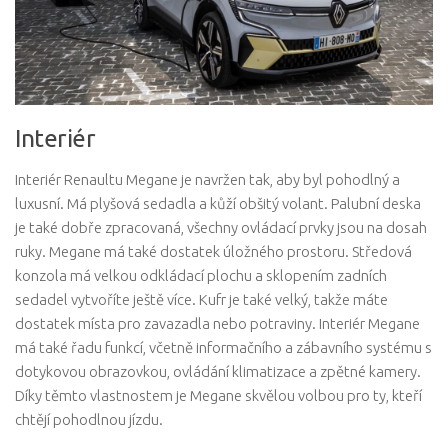
Interiér
Interiér Renaultu Megane je navržen tak, aby byl pohodlný a
luxusní. Má plyšová sedadla a kůží obšitý volant. Palubní deska
je také dobře zpracovaná, všechny ovládací prvky jsou na dosah
ruky. Megane má také dostatek úložného prostoru. Středová
konzola má velkou odkládací plochu a sklopením zadních
sedadel vytvoříte ještě více. Kufr je také velký, takže máte
dostatek místa pro zavazadla nebo potraviny. Interiér Megane
má také řadu funkcí, včetně informačního a zábavního systému s
dotykovou obrazovkou, ovládání klimatizace a zpětné kamery.
Díky těmto vlastnostem je Megane skvělou volbou pro ty, kteří
chtějí pohodlnou jízdu.