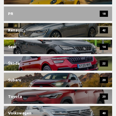
PR
18
Renault
42
Seat
14
Škoda
22
Subaru
20
Toyota
20
Volkswagen
40