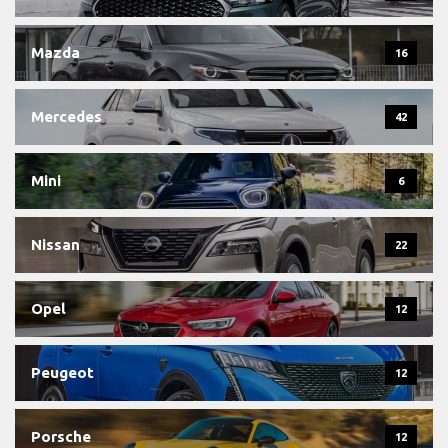
Mazda
16
Mercedes
42
Mini
6
Nissan
22
Opel
12
Peugeot
12
Porsche
12