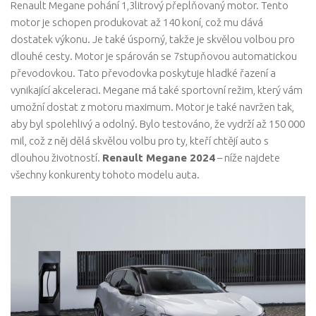
Renault Megane pohání 1,3litrový přeplňovaný motor. Tento
motor je schopen produkovat až 140 koní, což mu dává
dostatek výkonu. Je také úsporný, takže je skvělou volbou pro
dlouhé cesty. Motor je spárován se 7stupňovou automatickou
převodovkou. Tato převodovka poskytuje hladké řazení a
vynikající akceleraci. Megane má také sportovní režim, který vám
umožní dostat z motoru maximum. Motor je také navržen tak,
aby byl spolehlivý a odolný. Bylo testováno, že vydrží až 150 000
mil, což z něj dělá skvělou volbu pro ty, kteří chtějí auto s
dlouhou životností.
Renault Megane 2024
– níže najdete
všechny konkurenty tohoto modelu auta.