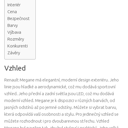
Interiér
Cena
Bezpečnost
Barvy
Výbava
Rozměry
Konkurenti
Závěry
Vzhled
Renault Megane má elegantní, moderní design exteriéru. Jeho
linie jsou hladké a aerodynamické, což mu dodává sportovní
vzhled. Jeho přední a zadní světla jsou LED, což mu dodává
moderní vzhled. Megane je k dispozici v různých barvách, od
jasných odstínů až po jemné odstíny. Můžete si vybrat barvu,
která odpovídá vaší osobnosti a stylu. Pro jedinečný vzhled se
můžete rozhodnout i pro dvoubarevnou střechu. Vzhled
Megane byl navržen tak, aby byl stylový i praktický. Jeho velká