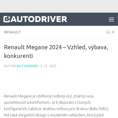
Skip to content
RENAULT
0
Renault Megane 2024 – Vzhled, výbava,
konkurenti
AUTOR
AUTODRIVER
·
3. 12. 2023
Renault Megane je oblíbený rodinný vůz, známý svou
spolehlivostí a komfortem. Je k dispozici v různých
konfiguracích, takže je skvělou volbou pro širokou škálu řidičů.
Má také elegantní design s moderním vzhledem, který jistě