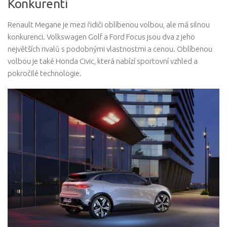
Konkurenti
Renault Megane je mezi řidiči oblíbenou volbou, ale má silnou
konkurenci. Volkswagen Golf a Ford Focus jsou dva z jeho
největších rivalů s podobnými vlastnostmi a cenou. Oblíbenou
volbou je také Honda Civic, která nabízí sportovní vzhled a
pokročilé technologie.