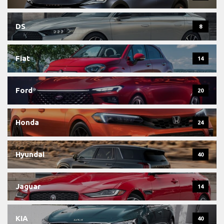
DS
8
Fiat
14
Ford
20
Honda
24
Hyundai
40
Jaguar
14
KIA
40