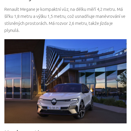
Renault Megane je kompaktní vůz, na délku měří 4,2 metru. Má
šířku 1,8 metru a výšku 1,5 metru, což usnadňuje manévrování ve
stísněných prostorách. Má rozvor 2,6 metru, takže jízda je
plynulá.