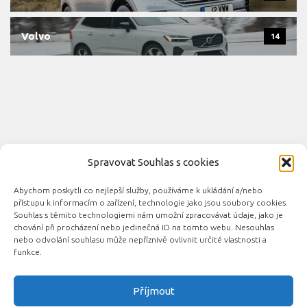
Volvo
14
Spravovat Souhlas s cookies
Abychom poskytli co nejlepší služby, používáme k ukládání a/nebo
Novinky automobilového průmyslu © 2026. Všechna práva
přístupu k informacím o zařízení, technologie jako jsou soubory cookies.
vyhrazena.
Souhlas s těmito technologiemi nám umožní zpracovávat údaje, jako je
chování při procházení nebo jedinečná ID na tomto webu. Nesouhlas
Podporováno
- Designed with the
Hueman theme
nebo odvolání souhlasu může nepříznivě ovlivnit určité vlastnosti a
funkce.
Příjmout
Související automobilové magazíny: