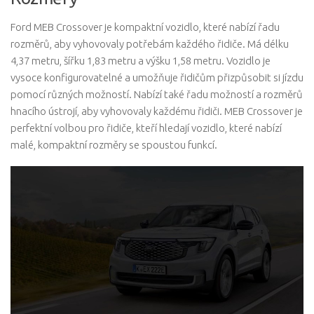
Ford MEB Crossover je kompaktní vozidlo, které nabízí řadu
rozměrů, aby vyhovovaly potřebám každého řidiče. Má délku
4,37 metru, šířku 1,83 metru a výšku 1,58 metru. Vozidlo je
vysoce konfigurovatelné a umožňuje řidičům přizpůsobit si jízdu
pomocí různých možností. Nabízí také řadu možností a rozměrů
hnacího ústrojí, aby vyhovovaly každému řidiči. MEB Crossover je
perfektní volbou pro řidiče, kteří hledají vozidlo, které nabízí
malé, kompaktní rozměry se spoustou funkcí.