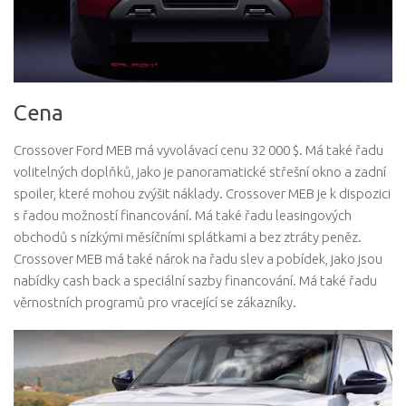
Cena
Crossover Ford MEB má vyvolávací cenu 32 000 $. Má také řadu
volitelných doplňků, jako je panoramatické střešní okno a zadní
spoiler, které mohou zvýšit náklady. Crossover MEB je k dispozici
s řadou možností financování. Má také řadu leasingových
obchodů s nízkými měsíčními splátkami a bez ztráty peněz.
Crossover MEB má také nárok na řadu slev a pobídek, jako jsou
nabídky cash back a speciální sazby financování. Má také řadu
věrnostních programů pro vracející se zákazníky.