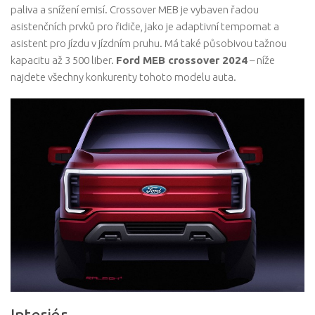
paliva a snížení emisí. Crossover MEB je vybaven řadou
asistenčních prvků pro řidiče, jako je adaptivní tempomat a
asistent pro jízdu v jízdním pruhu. Má také působivou tažnou
kapacitu až 3 500 liber.
Ford MEB crossover 2024
– níže
najdete všechny konkurenty tohoto modelu auta.