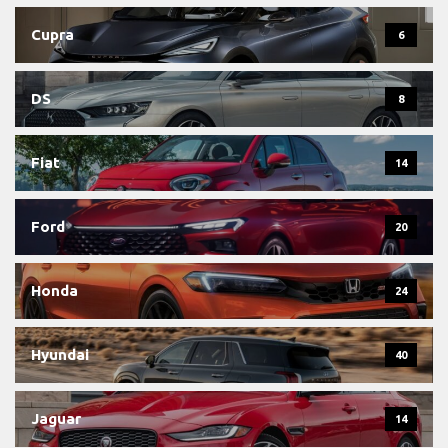
Cupra
6
DS
8
Fiat
14
Ford
20
Honda
24
Hyundai
40
Jaguar
14