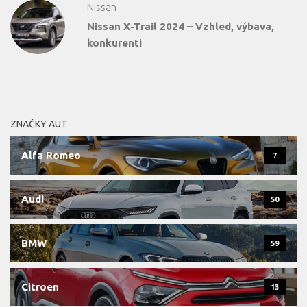
Nissan
Nissan X-Trail 2024 – Vzhled, výbava,
konkurenti
ZNAČKY AUT
Alfa Romeo
7
Audi
50
BMW
59
Citroen
13