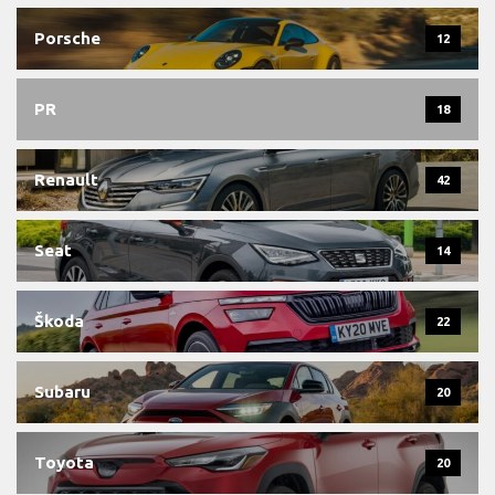
Porsche
12
PR
18
Renault
42
Seat
14
Škoda
22
Subaru
20
Toyota
20