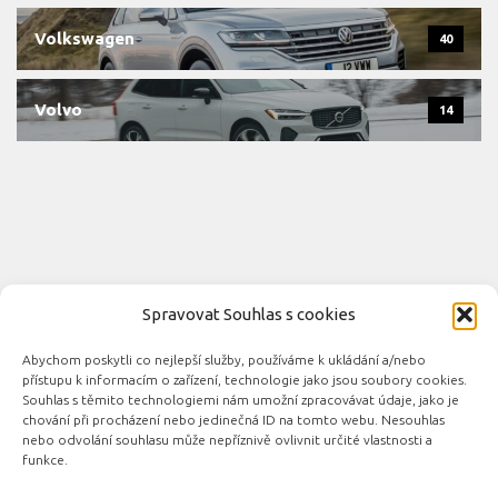
Volkswagen
40
Volvo
14
Spravovat Souhlas s cookies
Abychom poskytli co nejlepší služby, používáme k ukládání a/nebo
Novinky automobilového průmyslu © 2026. Všechna práva
přístupu k informacím o zařízení, technologie jako jsou soubory cookies.
vyhrazena.
Souhlas s těmito technologiemi nám umožní zpracovávat údaje, jako je
chování při procházení nebo jedinečná ID na tomto webu. Nesouhlas
Podporováno
- Designed with the
Hueman theme
nebo odvolání souhlasu může nepříznivě ovlivnit určité vlastnosti a
funkce.