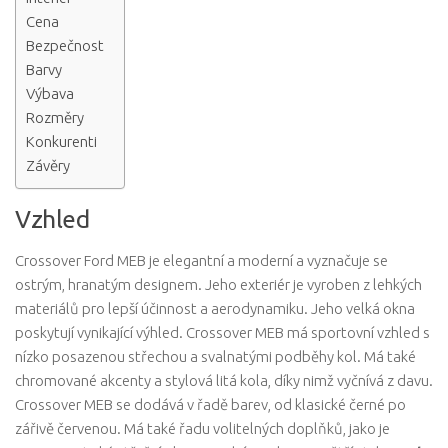
Cena
Bezpečnost
Barvy
Výbava
Rozměry
Konkurenti
Závěry
Vzhled
Crossover Ford MEB je elegantní a moderní a vyznačuje se
ostrým, hranatým designem. Jeho exteriér je vyroben z lehkých
materiálů pro lepší účinnost a aerodynamiku. Jeho velká okna
poskytují vynikající výhled. Crossover MEB má sportovní vzhled s
nízko posazenou střechou a svalnatými podběhy kol. Má také
chromované akcenty a stylová litá kola, díky nimž vyčnívá z davu.
Crossover MEB se dodává v řadě barev, od klasické černé po
zářivě červenou. Má také řadu volitelných doplňků, jako je