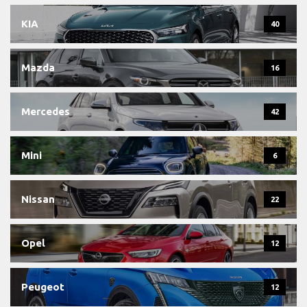
KIA
40
Mazda
16
Mercedes
42
Mini
6
Nissan
22
Opel
12
Peugeot
12