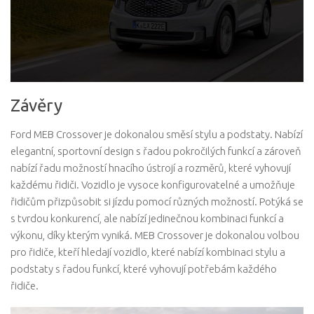
Závěry
Ford MEB Crossover je dokonalou směsí stylu a podstaty. Nabízí
elegantní, sportovní design s řadou pokročilých funkcí a zároveň
nabízí řadu možností hnacího ústrojí a rozměrů, které vyhovují
každému řidiči. Vozidlo je vysoce konfigurovatelné a umožňuje
řidičům přizpůsobit si jízdu pomocí různých možností. Potýká se
s tvrdou konkurencí, ale nabízí jedinečnou kombinaci funkcí a
výkonu, díky kterým vyniká. MEB Crossover je dokonalou volbou
pro řidiče, kteří hledají vozidlo, které nabízí kombinaci stylu a
podstaty s řadou funkcí, které vyhovují potřebám každého
řidiče.