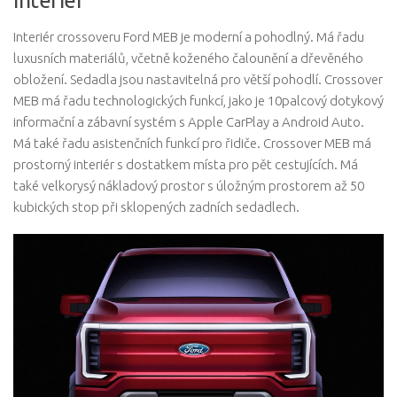
Interiér
Interiér crossoveru Ford MEB je moderní a pohodlný. Má řadu
luxusních materiálů, včetně koženého čalounění a dřevěného
obložení. Sedadla jsou nastavitelná pro větší pohodlí. Crossover
MEB má řadu technologických funkcí, jako je 10palcový dotykový
informační a zábavní systém s Apple CarPlay a Android Auto.
Má také řadu asistenčních funkcí pro řidiče. Crossover MEB má
prostorný interiér s dostatkem místa pro pět cestujících. Má
také velkorysý nákladový prostor s úložným prostorem až 50
kubických stop při sklopených zadních sedadlech.