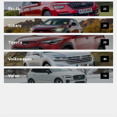
Škoda
22
Subaru
20
Toyota
20
Volkswagen
40
Volvo
14