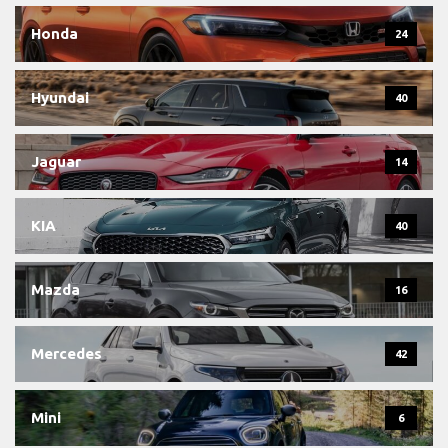
Honda
24
Hyundai
40
Jaguar
14
KIA
40
Mazda
16
Mercedes
42
Mini
6