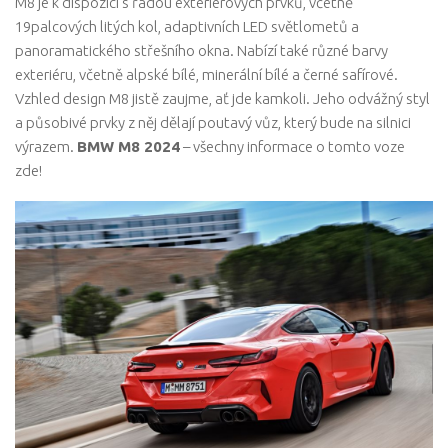
M8 je k dispozici s řadou exteriérových prvků, včetně
19palcových litých kol, adaptivních LED světlometů a
panoramatického střešního okna. Nabízí také různé barvy
exteriéru, včetně alpské bílé, minerální bílé a černé safírové.
Vzhled design M8 jistě zaujme, ať jde kamkoli. Jeho odvážný styl
a působivé prvky z něj dělají poutavý vůz, který bude na silnici
výrazem.
BMW M8 2024
– všechny informace o tomto voze
zde!