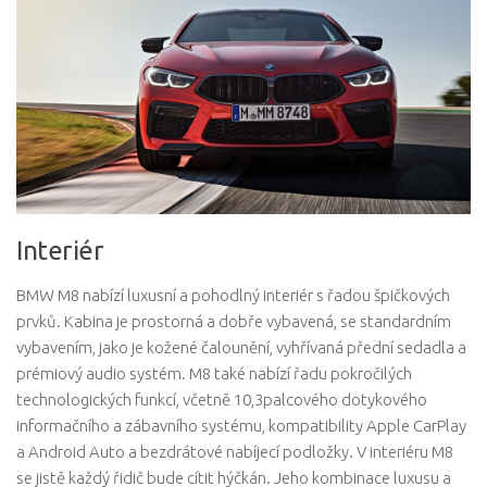
Interiér
BMW M8 nabízí luxusní a pohodlný interiér s řadou špičkových
prvků. Kabina je prostorná a dobře vybavená, se standardním
vybavením, jako je kožené čalounění, vyhřívaná přední sedadla a
prémiový audio systém. M8 také nabízí řadu pokročilých
technologických funkcí, včetně 10,3palcového dotykového
informačního a zábavního systému, kompatibility Apple CarPlay
a Android Auto a bezdrátové nabíjecí podložky. V interiéru M8
se jistě každý řidič bude cítit hýčkán. Jeho kombinace luxusu a