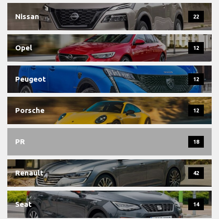
Nissan
22
Opel
12
Peugeot
12
Porsche
12
PR
18
Renault
42
Seat
14