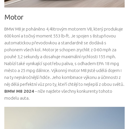
Motor
BMW M8 je poháněno 4,4litrovým motorem V8, který produkuje
600 koní a točivý moment 553 lb-ft. Je spojen s 8stupňovou
automatickou převodovkou a standardně se dodává s
pohonem všech kol. Motor je schopen zrychlit z 0-60 mph za
pouhé 3,2 sekundy a dosahuje maximální rychlosti 155 mph.
Nabízí také vynikající spotřebu paliva, s odhadem EPA 18 mpg
město a 25 mpg dálnice. Výkonný motor M8 jistě udělá dojem i
na ty nejnáročnější řidiče. Jeho kombinace výkonu a účinnosti z
něj dělá perfektní vůz pro ty, kteří chtějí to nejlepší z obou světů.
BMW M8 2024
– níže najdete všechny konkurenty tohoto
modelu auta.