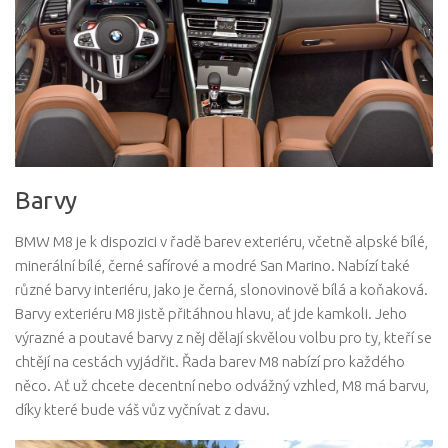
Barvy
BMW M8 je k dispozici v řadě barev exteriéru, včetně alpské bílé,
minerální bílé, černé safírové a modré San Marino. Nabízí také
různé barvy interiéru, jako je černá, slonovinově bílá a koňaková.
Barvy exteriéru M8 jistě přitáhnou hlavu, ať jde kamkoli. Jeho
výrazné a poutavé barvy z něj dělají skvělou volbu pro ty, kteří se
chtějí na cestách vyjádřit. Řada barev M8 nabízí pro každého
něco. Ať už chcete decentní nebo odvážný vzhled, M8 má barvu,
díky které bude váš vůz vyčnívat z davu.