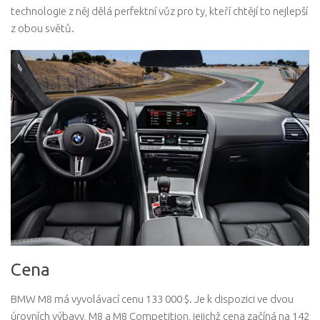
technologie z něj dělá perfektní vůz pro ty, kteří chtějí to nejlepší
z obou světů.
Cena
BMW M8 má vyvolávací cenu 133 000 $. Je k dispozici ve dvou
úrovních výbavy, M8 a M8 Competition, jejichž cena začíná na 142