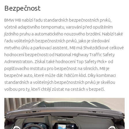
Bezpečnost
BMW M8 nabízí řadu standardních bezpečnostních prvků,
včetně adaptivního tempomatu, varování před opuštěním
jízdního pruhu a automatického nouzového brzdění. Nabízí také
řadu volitelných bezpečnostních prvků, jako je sledování
mrtvého úhlu a parkovací asistent. M8 má 5hvězdičkové celkové
hodnocení bezpečnosti od National Highway Traffic Safety
Administration. Získal také hodnocení Top Safety Pick+ od
pojišťovacího institutu pro bezpečnost na silnicích. M8 je
bezpečné auto, které může dát řidičům klid. Díky kombinaci
standardních a volitelných bezpečnostních prvků je skvělou
volbou pro ty, kteří chtějí zůstat na cestách v bezpečí.