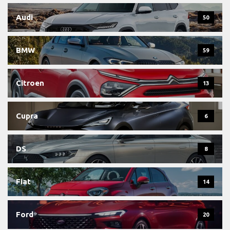
Audi
50
BMW
59
Citroen
13
Cupra
6
DS
8
Fiat
14
Ford
20