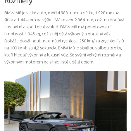
Rozměry
BMW M8 je velké auto, měří 4 988 mm na délku, 1 920 mm na
šířku a 1 444 mm na výšku. Má rozvor 2 964 mm, což mu dodává
elegantní a sportovní vzhled. BMW M8 má pohotovostní
hmotnost 1 945 kg, což z něj dělá výkonný a obratný vůz.
Dokáže dosáhnout maximální rychlosti 250 km/h a zrychlení z 0
na 100 km/h za 4,2 sekundy. BMW M8 je skvělou volbou pro ty,
kteří hledají výkonný a luxusní vůz. Se svými velkými rozměry a
výkonným motorem na silnici jistě udělá dojem.