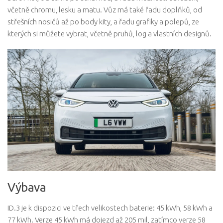
včetně chromu, lesku a matu. Vůz má také řadu doplňků, od
střešních nosičů až po body kity, a řadu grafiky a polepů, ze
kterých si můžete vybrat, včetně pruhů, log a vlastních designů.
Výbava
ID.3 je k dispozici ve třech velikostech baterie: 45 kWh, 58 kWh a
77 kWh. Verze 45 kWh má dojezd až 205 mil, zatímco verze 58