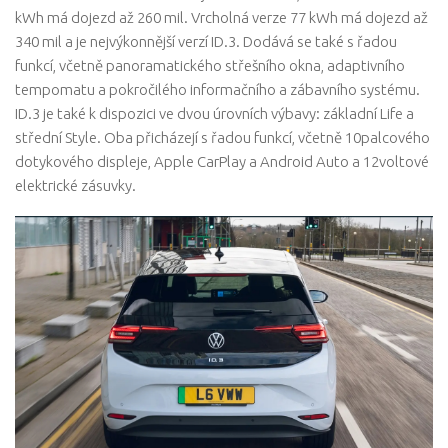
kWh má dojezd až 260 mil. Vrcholná verze 77 kWh má dojezd až
340 mil a je nejvýkonnější verzí ID.3. Dodává se také s řadou
funkcí, včetně panoramatického střešního okna, adaptivního
tempomatu a pokročilého informačního a zábavního systému.
ID.3 je také k dispozici ve dvou úrovních výbavy: základní Life a
střední Style. Oba přicházejí s řadou funkcí, včetně 10palcového
dotykového displeje, Apple CarPlay a Android Auto a 12voltové
elektrické zásuvky.