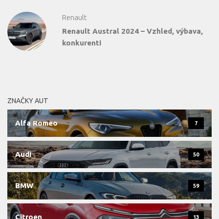
Renault
Renault Austral 2024 – Vzhled, výbava,
konkurenti
ZNAČKY AUT
Alfa Romeo
7
Audi
50
BMW
59
Citroen
13