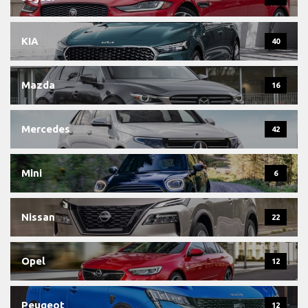
KIA
40
Mazda
16
Mercedes
42
Mini
6
Nissan
22
Opel
12
Peugeot
12