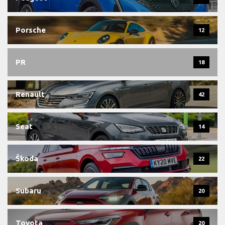
Porsche
12
PR
18
Renault
42
Seat
14
Škoda
22
Subaru
20
Toyota
20