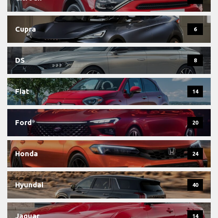
Cupra
6
DS
8
Fiat
14
Ford
20
Honda
24
Hyundai
40
Jaguar
14