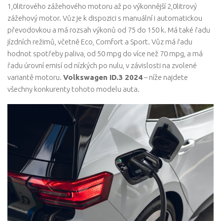
1,0litrového zážehového motoru až po výkonnější 2,0litrový
zážehový motor. Vůz je k dispozici s manuální i automatickou
převodovkou a má rozsah výkonů od 75 do 150 k. Má také řadu
jízdních režimů, včetně Eco, Comfort a Sport. Vůz má řadu
hodnot spotřeby paliva, od 50 mpg do více než 70 mpg, a má
řadu úrovní emisí od nízkých po nulu, v závislosti na zvolené
variantě motoru.
Volkswagen ID.3 2024
– níže najdete
všechny konkurenty tohoto modelu auta.