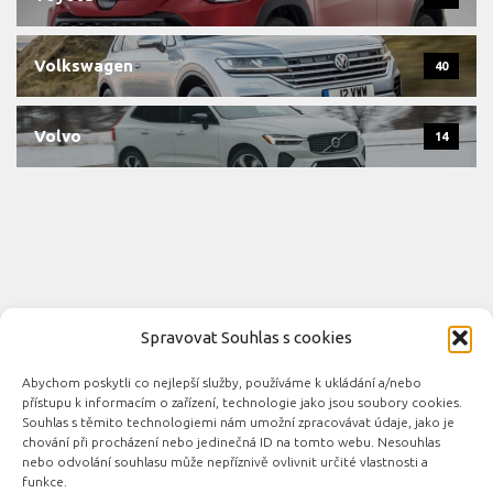
Volkswagen
40
Volvo
14
Spravovat Souhlas s cookies
Abychom poskytli co nejlepší služby, používáme k ukládání a/nebo
Novinky automobilového průmyslu © 2026. Všechna práva
přístupu k informacím o zařízení, technologie jako jsou soubory cookies.
vyhrazena.
Souhlas s těmito technologiemi nám umožní zpracovávat údaje, jako je
chování při procházení nebo jedinečná ID na tomto webu. Nesouhlas
Podporováno
- Designed with the
Hueman theme
nebo odvolání souhlasu může nepříznivě ovlivnit určité vlastnosti a
funkce.