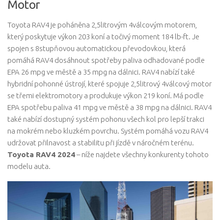
Motor
Toyota RAV4 je poháněna 2,5litrovým 4válcovým motorem,
který poskytuje výkon 203 koní a točivý moment 184 lb-ft. Je
spojen s 8stupňovou automatickou převodovkou, která
pomáhá RAV4 dosáhnout spotřeby paliva odhadované podle
EPA 26 mpg ve městě a 35 mpg na dálnici. RAV4 nabízí také
hybridní pohonné ústrojí, které spojuje 2,5litrový 4válcový motor
se třemi elektromotory a produkuje výkon 219 koní. Má podle
EPA spotřebu paliva 41 mpg ve městě a 38 mpg na dálnici. RAV4
také nabízí dostupný systém pohonu všech kol pro lepší trakci
na mokrém nebo kluzkém povrchu. Systém pomáhá vozu RAV4
udržovat přilnavost a stabilitu při jízdě v náročném terénu.
Toyota RAV4 2024
– níže najdete všechny konkurenty tohoto
modelu auta.