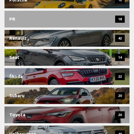
12
PR
18
Renault
42
Seat
14
Škoda
22
Subaru
20
Toyota
20
Volkswagen