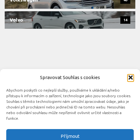
40
Volvo
14
Spravovat Souhlas s cookies
Abychom poskytli co nejlepší služby, používáme k ukládání a/nebo
Novinky automobilového průmyslu © 2026. Všechna práva
přístupu k informacím o zařízení, technologie jako jsou soubory cookies.
vyhrazena.
Souhlas s těmito technologiemi nám umožní zpracovávat údaje, jako je
chování při procházení nebo jedinečná ID na tomto webu. Nesouhlas
Podporováno
- Designed with the
Hueman theme
nebo odvolání souhlasu může nepříznivě ovlivnit určité vlastnosti a
funkce.
Příjmout
Související automobilové magazíny: