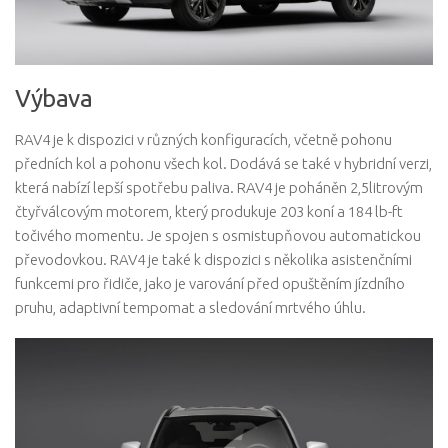
Výbava
RAV4 je k dispozici v různých konfiguracích, včetně pohonu
předních kol a pohonu všech kol. Dodává se také v hybridní verzi,
která nabízí lepší spotřebu paliva. RAV4 je poháněn 2,5litrovým
čtyřválcovým motorem, který produkuje 203 koní a 184 lb-ft
točivého momentu. Je spojen s osmistupňovou automatickou
převodovkou. RAV4 je také k dispozici s několika asistenčními
funkcemi pro řidiče, jako je varování před opuštěním jízdního
pruhu, adaptivní tempomat a sledování mrtvého úhlu.