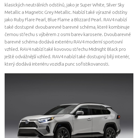
klasických neutrálních odstínů, jako je Super White, Silver Sky
Metallic a Magnetic Grey Metallic. Nabízí také výrazné odstíny
jako Ruby Flare Pearl, Blue Flame a Blizzard Pearl. RAV4 nabízí
také dostupné dvoubarevné barevné schéma, které kombinuje
černou střechu s výběrem z osmi barev karoserie. Dvoubarevné
barevné schéma dodává exteriéru RAV4 moderní sportovní
vzhled. RAV4 nabízí také kovovou střechu Midnight Black pro
ještě odvážnější vzhled. RAV4 nabízí také dostupný bílý interiér,
který dodává interiéru vozidla punc sofistikovanosti.