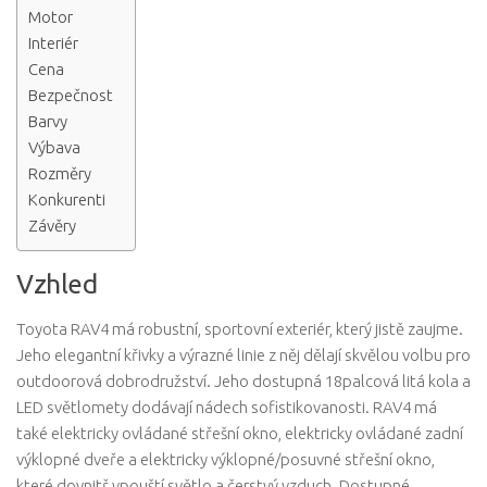
Motor
Interiér
Cena
Bezpečnost
Barvy
Výbava
Rozměry
Konkurenti
Závěry
Vzhled
Toyota RAV4 má robustní, sportovní exteriér, který jistě zaujme.
Jeho elegantní křivky a výrazné linie z něj dělají skvělou volbu pro
outdoorová dobrodružství. Jeho dostupná 18palcová litá kola a
LED světlomety dodávají nádech sofistikovanosti. RAV4 má
také elektricky ovládané střešní okno, elektricky ovládané zadní
výklopné dveře a elektricky výklopné/posuvné střešní okno,
které dovnitř vpouští světlo a čerstvý vzduch. Dostupné