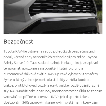
Bezpečnost
Toyota RAV4 je vybavena řadou pokročilých bezpečnostních
prvků, včetně sady asistenčních technologií pro řidiče Toyota
Safety Sense 2.0. Tato sada obsahuje funkce, jako je adaptivní
tempomat, upozornění na opuštění jízdního pruhu a
automatická dálková světla. RAV4 je také vybaven Star Safety
System, který zahrnuje kontrolu stability vozidla, kontrolu
trakce, protiblokovací brzdy a elektronické rozdělování brzdné
síly. RAV4 nabízí také dostupný monitor mrtvého úhlu se zadním
varováním o příčném provozu. RAV4 je k dispozici také s
dostupným 360stupňovým kamerovým systémem, který vám