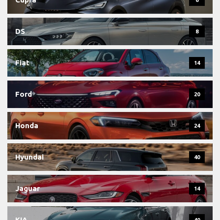
6
DS
8
Fiat
14
Ford
20
Honda
24
Hyundai
40
Jaguar
14
KIA