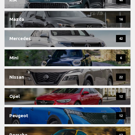
40
Mazda
16
Mercedes
42
Mini
6
Nissan
22
Opel
12
Peugeot
12
Porsche