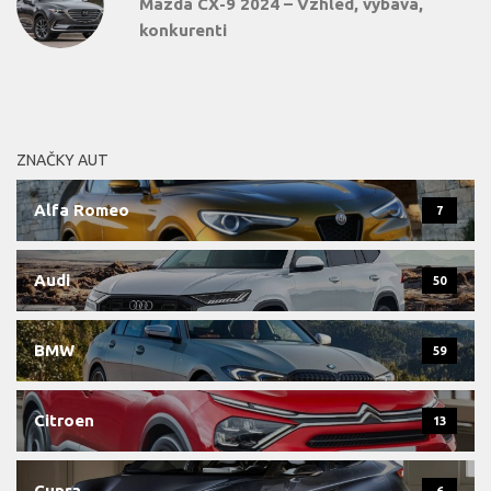
Mazda CX-9 2024 – Vzhled, výbava,
konkurenti
ZNAČKY AUT
Alfa Romeo
7
Audi
50
BMW
59
Citroen
13
Cupra