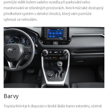
pomůže vidět kolem vašeho vozidla při parkování nebo
manévrování ve stísněných prostorách. RAV4 má také dostupný
předkolizní systém s detekcí chodců, který vám pomůže
vyhnout se nehodám.
Barvy
Toyota RAV4 je k dispozici v široké škále barev exteriéru, včetně