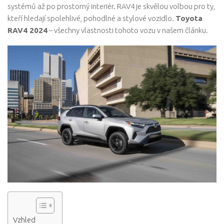
systémů až po prostorný interiér. RAV4 je skvělou volbou pro ty,
kteří hledají spolehlivé, pohodlné a stylové vozidlo.
Toyota
RAV4 2024
– všechny vlastnosti tohoto vozu v našem článku.
Vzhled