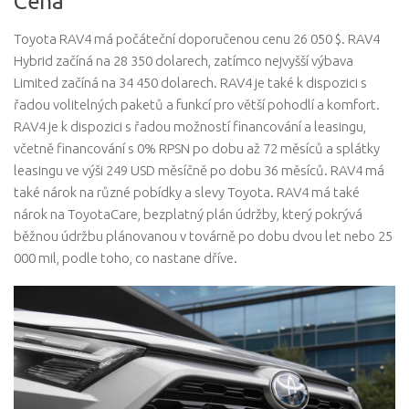
Cena
Toyota RAV4 má počáteční doporučenou cenu 26 050 $. RAV4
Hybrid začíná na 28 350 dolarech, zatímco nejvyšší výbava
Limited začíná na 34 450 dolarech. RAV4 je také k dispozici s
řadou volitelných paketů a funkcí pro větší pohodlí a komfort.
RAV4 je k dispozici s řadou možností financování a leasingu,
včetně financování s 0% RPSN po dobu až 72 měsíců a splátky
leasingu ve výši 249 USD měsíčně po dobu 36 měsíců. RAV4 má
také nárok na různé pobídky a slevy Toyota. RAV4 má také
nárok na ToyotaCare, bezplatný plán údržby, který pokrývá
běžnou údržbu plánovanou v továrně po dobu dvou let nebo 25
000 mil, podle toho, co nastane dříve.