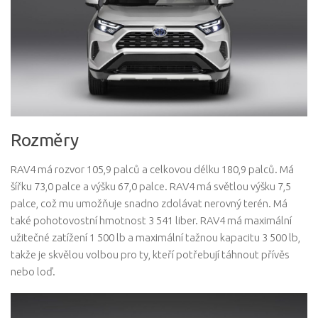
Rozměry
RAV4 má rozvor 105,9 palců a celkovou délku 180,9 palců. Má
šířku 73,0 palce a výšku 67,0 palce. RAV4 má světlou výšku 7,5
palce, což mu umožňuje snadno zdolávat nerovný terén. Má
také pohotovostní hmotnost 3 541 liber. RAV4 má maximální
užitečné zatížení 1 500 lb a maximální tažnou kapacitu 3 500 lb,
takže je skvělou volbou pro ty, kteří potřebují táhnout přívěs
nebo loď.