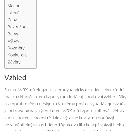
Motor
Interiér
Cena
Bezpečnost
Barvy
Výbava
Rozměry
Konkurenti
Závěry
Vzhled
Subaru WRX má elegantní, aerodynamický exteriér. Jeho přední
maska ​​chladiče a lem kapoty mu dodávají sportovní vzhled. Díky
nízkoprofilovému designu a širokému postoji vypadá agresivně a
je připravený na jakýkoli terén. WRX má kapotu, mlhová světla a
zadní spoiler. Jeho ostré linie a výrazné křivky mu dodávají
nezaměnitelný vzhled. Jeho 18palcová litá kola přispívají k jeho