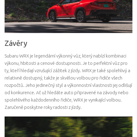
Závěry
Subaru WRX je legendární výkonný vůz, který nabízí kombinaci
výkonu, hbitosti a cenové dostupnosti. Je to perfektní vůz pro
ty, kteří hledají vzrušující zážitek z jízdy. WRX je také spolehlivý a
relativně dostupný, takže je skvělou volbou pro řidiče všech
rozpočtů. Jeho jedinečný styl a výkonnostní vlastnosti jej odlišují
od konkurence. Ať už hledáte auto připravené na závody nebo
spolehlivého každodenního řidiče, WRX je vynikající volbou.
Zaručeně poskytne roky radosti z jízdy.