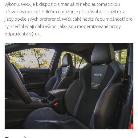
výkonu. WRX je k dispozici s manuální nebo automatickou
převodovkou, což řidičům umožňuje přizpůsobit si zážitek z
jízdy podle svých preferencí. WRX také nabízí řadu možností pro
ty, kteří hledají další výkon, jako jsou modernizované brzdy,
odpružení a výfuk.