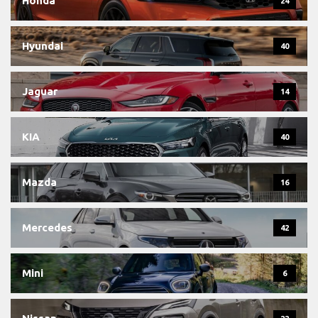
Honda
24
Hyundai
40
Jaguar
14
KIA
40
Mazda
16
Mercedes
42
Mini
6