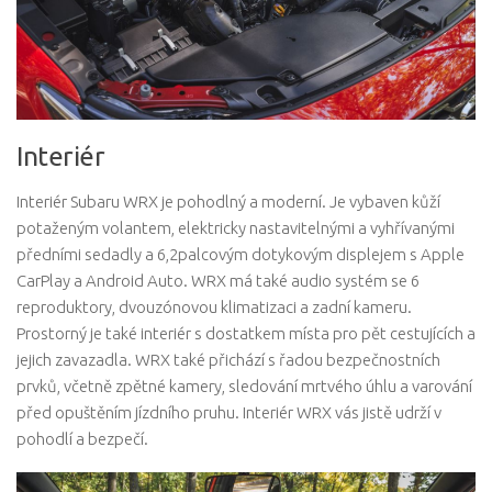
Interiér
Interiér Subaru WRX je pohodlný a moderní. Je vybaven kůží
potaženým volantem, elektricky nastavitelnými a vyhřívanými
předními sedadly a 6,2palcovým dotykovým displejem s Apple
CarPlay a Android Auto. WRX má také audio systém se 6
reproduktory, dvouzónovou klimatizaci a zadní kameru.
Prostorný je také interiér s dostatkem místa pro pět cestujících a
jejich zavazadla. WRX také přichází s řadou bezpečnostních
prvků, včetně zpětné kamery, sledování mrtvého úhlu a varování
před opuštěním jízdního pruhu. Interiér WRX vás jistě udrží v
pohodlí a bezpečí.