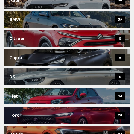
Audi
50
BMW
59
Citroen
13
Cupra
6
DS
8
Fiat
14
Ford
20