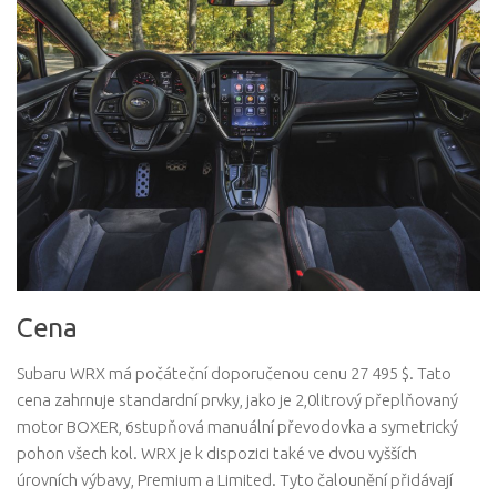
Cena
Subaru WRX má počáteční doporučenou cenu 27 495 $. Tato
cena zahrnuje standardní prvky, jako je 2,0litrový přeplňovaný
motor BOXER, 6stupňová manuální převodovka a symetrický
pohon všech kol. WRX je k dispozici také ve dvou vyšších
úrovních výbavy, Premium a Limited. Tyto čalounění přidávají