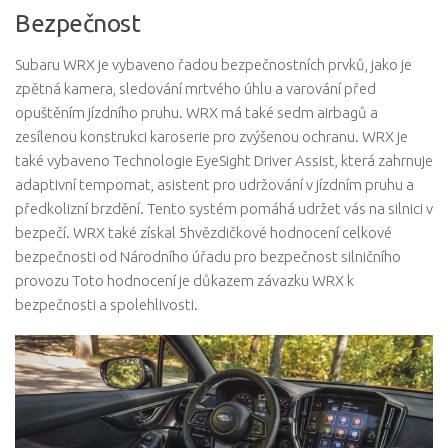
Bezpečnost
Subaru WRX je vybaveno řadou bezpečnostních prvků, jako je
zpětná kamera, sledování mrtvého úhlu a varování před
opuštěním jízdního pruhu. WRX má také sedm airbagů a
zesílenou konstrukci karoserie pro zvýšenou ochranu. WRX je
také vybaveno Technologie EyeSight Driver Assist, která zahrnuje
adaptivní tempomat, asistent pro udržování v jízdním pruhu a
předkolizní brzdění. Tento systém pomáhá udržet vás na silnici v
bezpečí. WRX také získal 5hvězdičkové hodnocení celkové
bezpečnosti od Národního úřadu pro bezpečnost silničního
provozu Toto hodnocení je důkazem závazku WRX k
bezpečnosti a spolehlivosti.