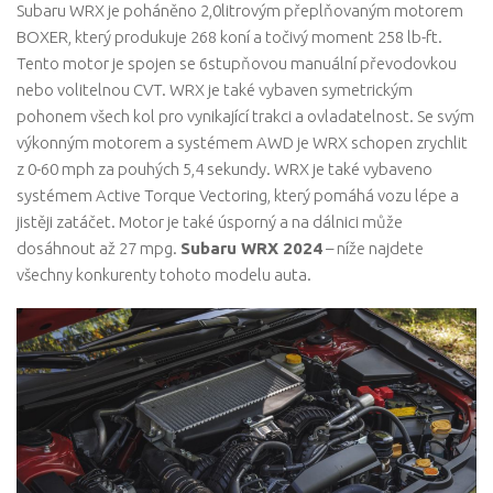
Subaru WRX je poháněno 2,0litrovým přeplňovaným motorem
BOXER, který produkuje 268 koní a točivý moment 258 lb-ft.
Tento motor je spojen se 6stupňovou manuální převodovkou
nebo volitelnou CVT. WRX je také vybaven symetrickým
pohonem všech kol pro vynikající trakci a ovladatelnost. Se svým
výkonným motorem a systémem AWD je WRX schopen zrychlit
z 0-60 mph za pouhých 5,4 sekundy. WRX je také vybaveno
systémem Active Torque Vectoring, který pomáhá vozu lépe a
jistěji zatáčet. Motor je také úsporný a na dálnici může
dosáhnout až 27 mpg.
Subaru WRX 2024
– níže najdete
všechny konkurenty tohoto modelu auta.