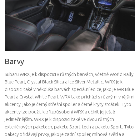
Barvy
Subaru WRX je k dispozici v různých barvách, včetně World Rally
Blue Pearl, Crystal Black Silica a Ice Silver Metallic. WRX je k
dispozici také v několika barvách speciální edice, jako je WR Blue
Pearl a Crystal White Pearl. WRX také přichází s různými vnějšími
akcenty, jako je černý střešní spoiler a černé kryty zrcátek. Tyto
akcenty lze použít k přizpůsobení WRX a učinit jej ještě
jedinečnějším. WRX je k dispozici také ve dvou různých
exteriérových paketech, paketu Sport-tech a paketu Sport. Tyto
pakety přidávají prvky, jako je zadní spoiler, mlhová světla a