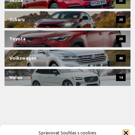
Škoda
22
Subaru
20
Toyota
20
Volkswagen
40
Volvo
14
Spravovat Souhlas s cookies