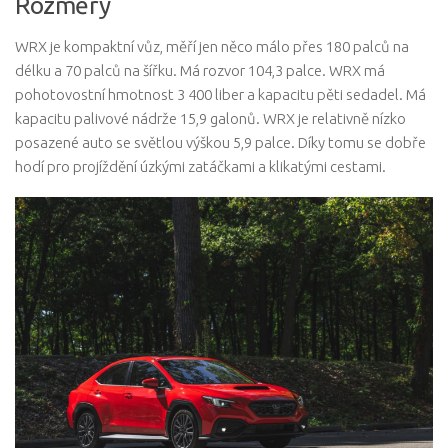
Rozměry
WRX je kompaktní vůz, měří jen něco málo přes 180 palců na
délku a 70 palců na šířku. Má rozvor 104,3 palce. WRX má
pohotovostní hmotnost 3 400 liber a kapacitu pěti sedadel. Má
kapacitu palivové nádrže 15,9 galonů. WRX je relativně nízko
posazené auto se světlou výškou 5,9 palce. Díky tomu se dobře
hodí pro projíždění úzkými zatáčkami a klikatými cestami.