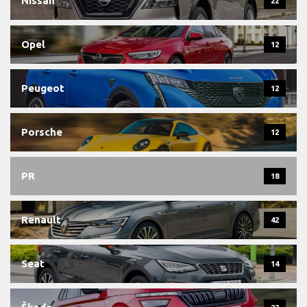
Nissan
22
Opel
12
Peugeot
12
Porsche
12
PR
18
Renault
42
Seat
14