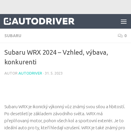
Skip to content
SUBARU
0
Subaru WRX 2024 – Vzhled, výbava,
konkurenti
AUTOR
AUTODRIVER
·
31. 5. 2023
Subaru WRX je ikonický výkonný vůz známý svou silou a hbitostí.
Po desetiletí je základem závodního světa. WRX má
přeplňovaný motor, pohon všech kol a sportovní exteriér. Je to
ideální auto pro ty, kteří hledají vzrušení. WRX je také známý pro