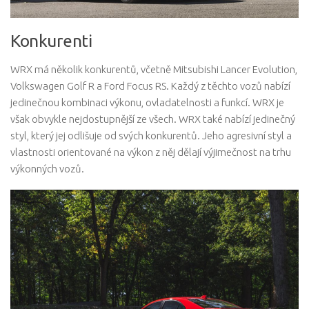
Konkurenti
WRX má několik konkurentů, včetně Mitsubishi Lancer Evolution,
Volkswagen Golf R a Ford Focus RS. Každý z těchto vozů nabízí
jedinečnou kombinaci výkonu, ovladatelnosti a funkcí. WRX je
však obvykle nejdostupnější ze všech. WRX také nabízí jedinečný
styl, který jej odlišuje od svých konkurentů. Jeho agresivní styl a
vlastnosti orientované na výkon z něj dělají výjimečnost na trhu
výkonných vozů.