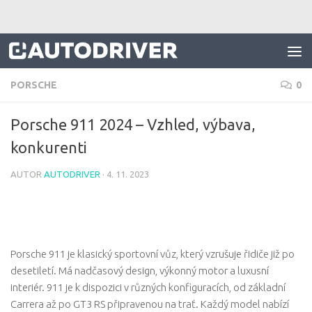
Skip to content
PORSCHE
0
Porsche 911 2024 – Vzhled, výbava,
konkurenti
AUTOR
AUTODRIVER
·
4. 11. 2023
Porsche 911 je klasický sportovní vůz, který vzrušuje řidiče již po
desetiletí. Má nadčasový design, výkonný motor a luxusní
interiér. 911 je k dispozici v různých konfiguracích, od základní
Carrera až po GT3 RS připravenou na trať. Každý model nabízí