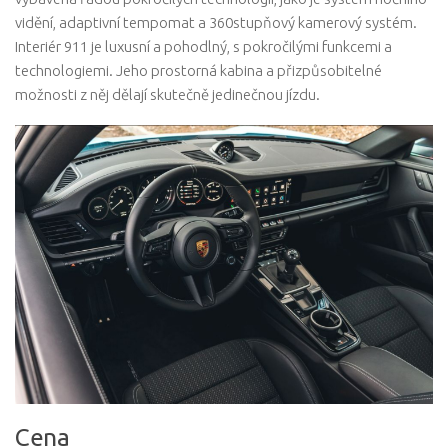
vidění, adaptivní tempomat a 360stupňový kamerový systém.
Interiér 911 je luxusní a pohodlný, s pokročilými funkcemi a
technologiemi. Jeho prostorná kabina a přizpůsobitelné
možnosti z něj dělají skutečně jedinečnou jízdu.
Cena