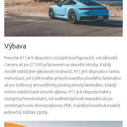
Výbava
Porsche 911 je k dispozici v různých konfiguracích, od základní
Carrera až po GT3 RS připravené na závodní okruhy. Každý
model nabízí jiné výkonové možnosti. 911 je k dispozici s řadou
motorizací, od 3,0litrového přeplňovaného plochého šestiválce
až po 4,0litrový atmosféricky plněný plochý šestiválec. Každý
motor nabízí různé úrovně výkonu. 911 je k dispozici také s
různými převodovkami, od sedmistupňové manuální až po
osmistupňovou dvouspojkovou PDK. Každá převodovka nabízí
jedinečný zážitek z jízdy.