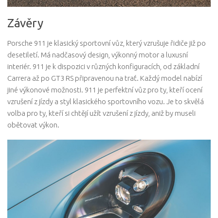
Závěry
Porsche 911 je klasický sportovní vůz, který vzrušuje řidiče již po
desetiletí. Má nadčasový design, výkonný motor a luxusní
interiér. 911 je k dispozici v různých konfiguracích, od základní
Carrera až po GT3 RS připravenou na trať. Každý model nabízí
jiné výkonové možnosti. 911 je perfektní vůz pro ty, kteří ocení
vzrušení z jízdy a styl klasického sportovního vozu. Je to skvělá
volba pro ty, kteří si chtějí užít vzrušení z jízdy, aniž by museli
obětovat výkon.