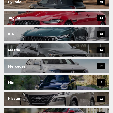
Hyundai
40
Jaguar
14
KIA
40
Mazda
16
Mercedes
42
Mini
6
Nissan
22