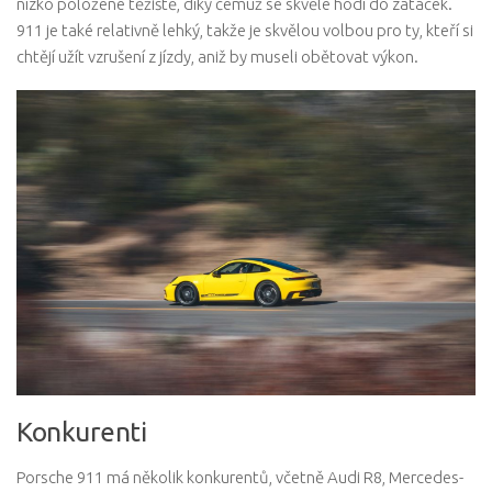
nízko položené těžiště, díky čemuž se skvěle hodí do zatáček.
911 je také relativně lehký, takže je skvělou volbou pro ty, kteří si
chtějí užít vzrušení z jízdy, aniž by museli obětovat výkon.
Konkurenti
Porsche 911 má několik konkurentů, včetně Audi R8, Mercedes-