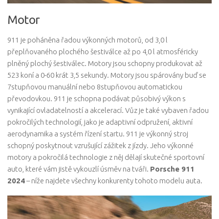
Motor
911 je poháněna řadou výkonných motorů, od 3,0 l
přeplňovaného plochého šestiválce až po 4,0 l atmosféricky
plněný plochý šestiválec. Motory jsou schopny produkovat až
523 koní a 0-60 krát 3,5 sekundy. Motory jsou spárovány buď se
7stupňovou manuální nebo 8stupňovou automatickou
převodovkou. 911 je schopna podávat působivý výkon s
vynikající ovladatelností a akcelerací. Vůz je také vybaven řadou
pokročilých technologií, jako je adaptivní odpružení, aktivní
aerodynamika a systém řízení startu. 911 je výkonný stroj
schopný poskytnout vzrušující zážitek z jízdy. Jeho výkonné
motory a pokročilá technologie z něj dělají skutečné sportovní
auto, které vám jistě vykouzlí úsměv na tváři.
Porsche 911
2024
– níže najdete všechny konkurenty tohoto modelu auta.