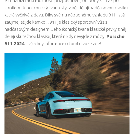
911 nabízí řadu možností přizpůsobení, od body kitů až po
spoilery. Jeho ikonický tvar a styl z něj dělají nadčasovou klasiku,
která vyčnívá z davu. Díky svému nápadnému vzhledu 911 jistě
zaujme, ať jde kamkoli. 911 je klasický sportovní vůz s
nadčasovým designem. Jeho ikonický tvar a klasické prvky z něj
dělají skutečnou klasiku, která nikdy nevyjde z módy.
Porsche
911 2024
– všechny informace o tomto voze zde!