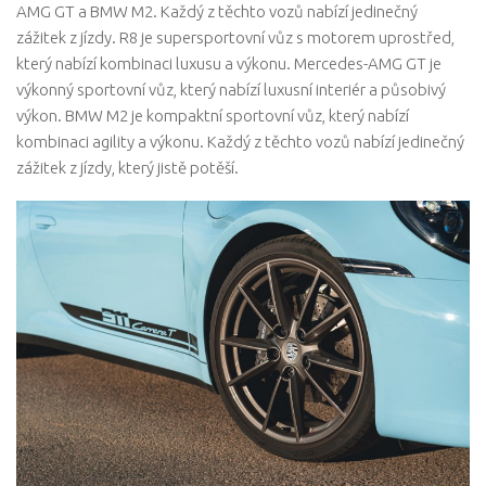
AMG GT a BMW M2. Každý z těchto vozů nabízí jedinečný
zážitek z jízdy. R8 je supersportovní vůz s motorem uprostřed,
který nabízí kombinaci luxusu a výkonu. Mercedes-AMG GT je
výkonný sportovní vůz, který nabízí luxusní interiér a působivý
výkon. BMW M2 je kompaktní sportovní vůz, který nabízí
kombinaci agility a výkonu. Každý z těchto vozů nabízí jedinečný
zážitek z jízdy, který jistě potěší.