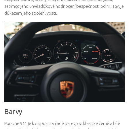
zatímco jeho 5hvězdičkové hodnocení bezpečnosti od NHTSA je
důkazem jeho spolehlivosti.
Barvy
Porsche 911 je k dispozici v řadě barev, od klasické černé a bílé