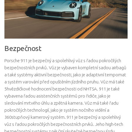
Bezpečnost
Porsche 911 je bezpečný a spolehlivý vůz s řadou pokročilých
bezpečnostních prvků. Vůz je vybaven kompletní sadou airbagů
a také systémy aktivní bezpečnosti, jako je adaptivní tempomat
a systém varování před opuštěním jízdního pruhu. Vůz má také
5hvězdičkové hodnocení bezpečnosti od NHTSA. 911 je také
vybavena řadou asistenčních systémů pro řidiče, jako je
sledování mrtvého úhlu a zpětná kamera. Vůz má také řadu
pokročilých technologií, jako je systém nočního vidění a
360stupňový kamerový systém. 911 je bezpečný a spolehlivý
vůz s řadou pokročilých bezpečnostních prvků. Jeho high-tech
bezpečnostní systémy z něj činí skutečně bezpečnou jízdu,