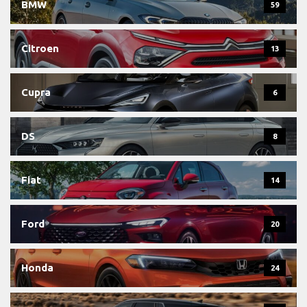
BMW
59
Citroen
13
Cupra
6
DS
8
Fiat
14
Ford
20
Honda
24