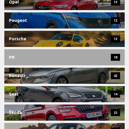
Opel
12
Peugeot
12
Porsche
12
PR
18
Renault
42
Seat
14
Škoda
22