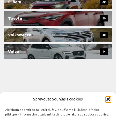
Subaru
20
Toyota
20
Volkswagen
40
Volvo
14
Spravovat Souhlas s cookies
Abychom poskytli co nejlepší služby, používáme k ukládání a/nebo
Novinky automobilového průmyslu © 2026. Všechna práva
přístupu k informacím o zařízení, technologie jako jsou soubory cookies.