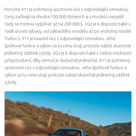
Porsche 911 je prémiový sportovní vůz s odpovídající cenovkou.
Ceny začínají na zhruba 100 000 dolarech a u modelů nejvyšší
řady se mohou vyšplhat až na 200 000 $. Vůz je k dispozici také v
řadě úrovní výbavy, od základního modelu až po vrcholný model
Turbo S. 911 je luxusní vůz s odpovídající cenovkou. Jeho
špičkové funkce a výkon za tu cenu stojí, protože nabízí skutečně
jedinečný zážitek z jízdy. Vůz je k dispozici také s řadou možností
přizpůsobení, díky čemuž je skutečně jedinečný. 911 je prémiový
sportovní vůz s odpovídající cenovkou. Jeho špičkové funkce a
výkon za tu cenu stojí, protože nabízí skutečně jedinečný zážitek
z jízdy.