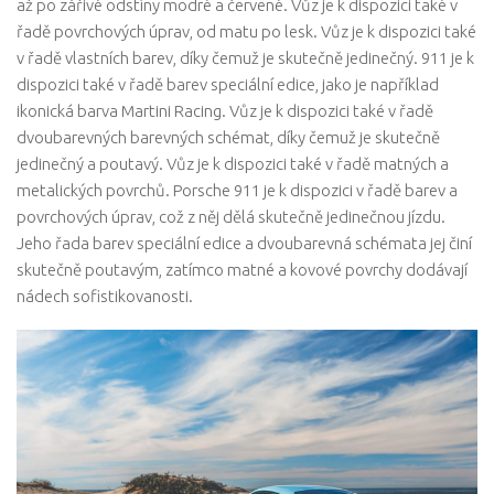
až po zářivé odstíny modré a červené. Vůz je k dispozici také v
řadě povrchových úprav, od matu po lesk. Vůz je k dispozici také
v řadě vlastních barev, díky čemuž je skutečně jedinečný. 911 je k
dispozici také v řadě barev speciální edice, jako je například
ikonická barva Martini Racing. Vůz je k dispozici také v řadě
dvoubarevných barevných schémat, díky čemuž je skutečně
jedinečný a poutavý. Vůz je k dispozici také v řadě matných a
metalických povrchů. Porsche 911 je k dispozici v řadě barev a
povrchových úprav, což z něj dělá skutečně jedinečnou jízdu.
Jeho řada barev speciální edice a dvoubarevná schémata jej činí
skutečně poutavým, zatímco matné a kovové povrchy dodávají
nádech sofistikovanosti.