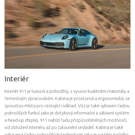
Interiér
Interiér 911 je luxusní a pohodlný, s vysoce kvalitními materiály a
řemeslným zpracováním. Kabina je prostorná a ergonomická, se
spoustou místa pro cestující i náklad. Vůz je také vybaven řadou
pokročilých funkcí, jako je dotykový informační a zábavní systém
a head-up displej. 911 nabízí řadu přizpůsobitelných možností,
od obložení interiéru až po čalounění sedadel. Kabina je také
vybavena řadou pokročilých technologií, jako je systém nočního