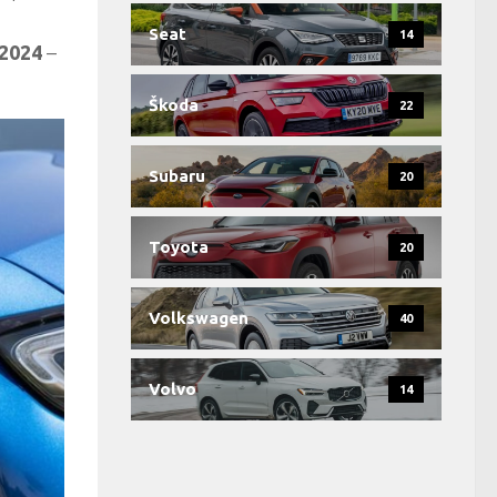
Seat
14
 2024
–
Škoda
22
Subaru
20
Toyota
20
Volkswagen
40
Volvo
14