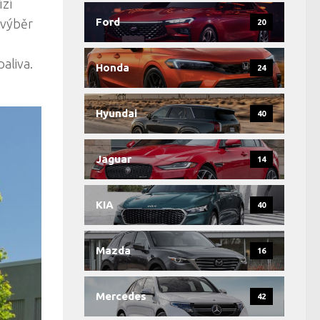
ízí
Ford
 výběr
20
aliva.
Honda
24
Hyundai
40
Jaguar
14
KIA
40
Mazda
16
Mercedes
42