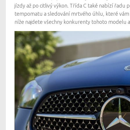
jízdy až po citlivý výkon. Třída C také nabízí řadu
tempomatu a sledování mrtvého úhlu, které vám p
níže najdete všechny konkurenty tohoto modelu a