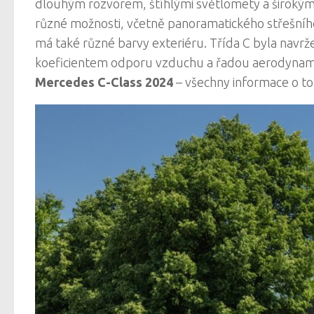
dlouhým rozvorem, štíhlými světlomety a širokým 
různé možnosti, včetně panoramatického střešního
má také různé barvy exteriéru. Třída C byla navrž
koeficientem odporu vzduchu a řadou aerodynamick
Mercedes C-Class 2024
– všechny informace o t