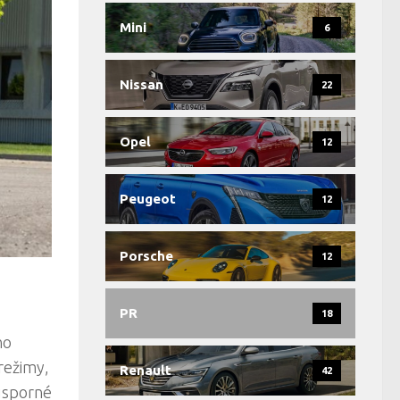
Mini
6
Nissan
22
Opel
12
Peugeot
12
Porsche
12
PR
18
ho
režimy,
Renault
42
 úsporné