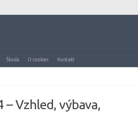
Škoda
O cookies
Kontakt
 – Vzhled, výbava,