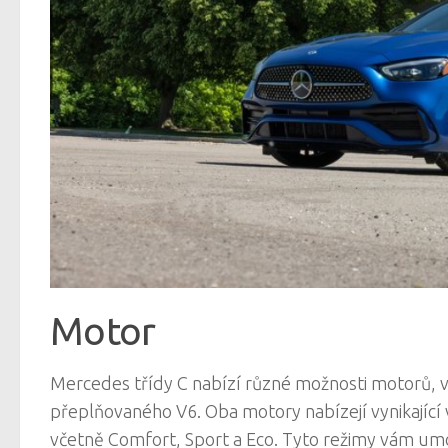
Motor
Mercedes třídy C nabízí různé možnosti motorů, v
přeplňovaného V6. Oba motory nabízejí vynikající v
včetně Comfort, Sport a Eco. Tyto režimy vám umo