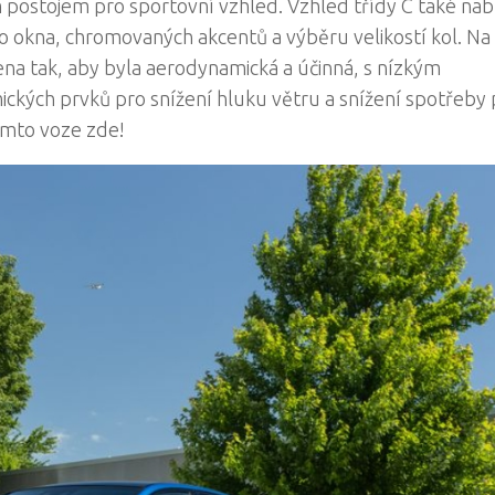
postojem pro sportovní vzhled. Vzhled třídy C také nab
 okna, chromovaných akcentů a výběru velikostí kol. Na
ena tak, aby byla aerodynamická a účinná, s nízkým
ých prvků pro snížení hluku větru a snížení spotřeby p
omto voze zde!