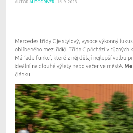
AUTOR
AUTODRIVER
·
16. 9. 2023
Mercedes třídy C je stylový, vysoce výkonný luxus
oblíbeného mezi řidiči. Třída C přichází v různýc
Má řadu funkcí, které z něj dělají nejlepší volbu p
ideální na dlouhé výlety nebo večer ve městě.
Mer
článku.