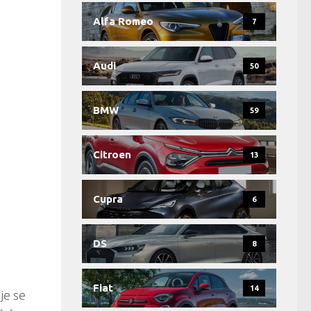
Alfa Romeo
7
Audi
50
BMW
59
Citroen
13
Cupra
6
DS
8
Fiat
14
je se