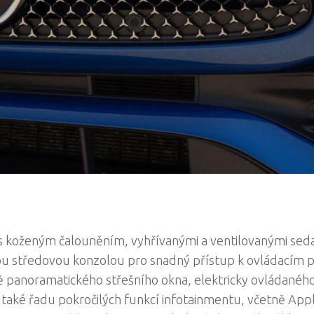
, s koženým čalouněním, vyhřívanými a ventilovanými sed
ou středovou konzolou pro snadný přístup k ovládacím 
ně panoramatického střešního okna, elektricky ovládanéh
 také řadu pokročilých funkcí infotainmentu, včetně App