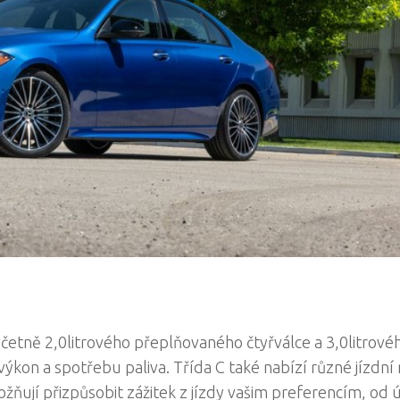
četně 2,0litrového přeplňovaného čtyřválce a 3,0litrové
ýkon a spotřebu paliva. Třída C také nabízí různé jízdní 
žňují přizpůsobit zážitek z jízdy vašim preferencím, od