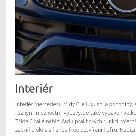
Interiér
Interiér Mercedesu třídy C je luxusní a pohodlný
různými možnostmi výbavy. Je také vybaven velk
Třída C také nabízí řadu praktických funkcí, včet
zadního okna a hands-free otevírání kufru. Nabízí