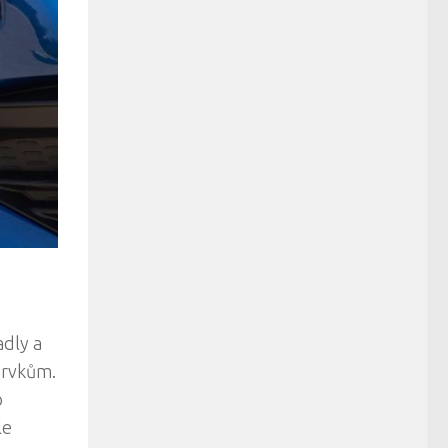
adly a
prvkům.
o
le