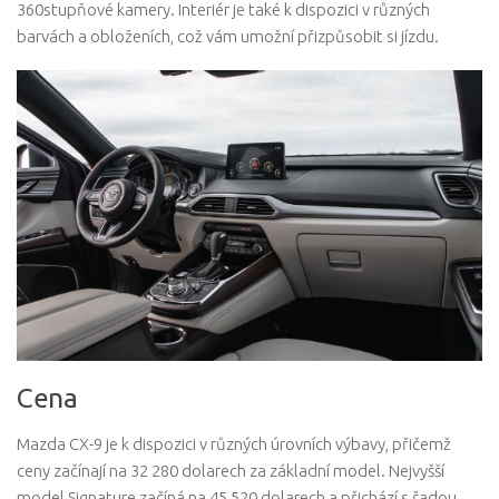
360stupňové kamery. Interiér je také k dispozici v různých
barvách a obloženích, což vám umožní přizpůsobit si jízdu.
Cena
Mazda CX-9 je k dispozici v různých úrovních výbavy, přičemž
ceny začínají na 32 280 dolarech za základní model. Nejvyšší
model Signature začíná na 45 520 dolarech a přichází s řadou