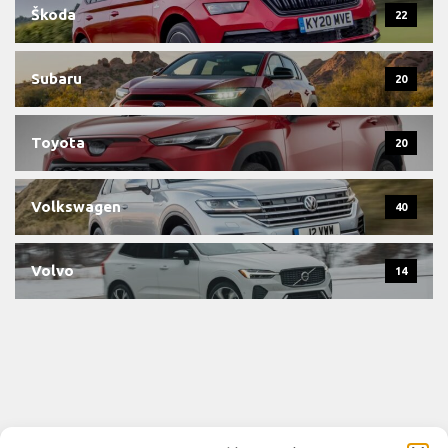
Škoda
22
Subaru
20
Toyota
20
Volkswagen
40
Volvo
14