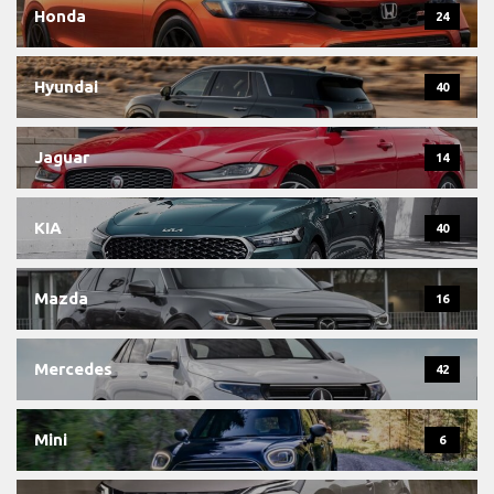
Honda
24
Hyundai
40
Jaguar
14
KIA
40
Mazda
16
Mercedes
42
Mini
6