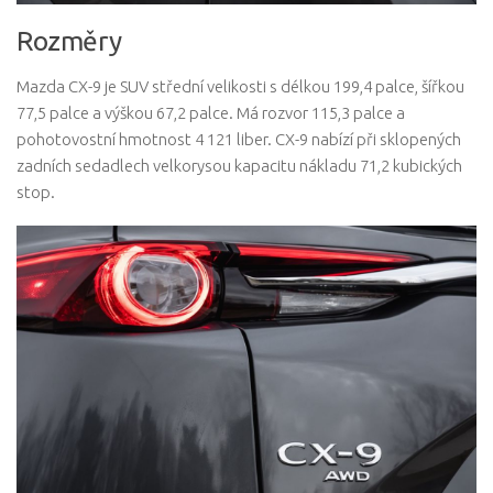
Rozměry
Mazda CX-9 je SUV střední velikosti s délkou 199,4 palce, šířkou
77,5 palce a výškou 67,2 palce. Má rozvor 115,3 palce a
pohotovostní hmotnost 4 121 liber. CX-9 nabízí při sklopených
zadních sedadlech velkorysou kapacitu nákladu 71,2 kubických
stop.