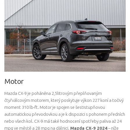
Motor
Mazda CX-9 je poháněna 2,5litrovým přeplňovaným
čtyřválcovým motorem, který poskytuje výkon 227 koní a točivý
moment 310 lb-ft. Motor je spojen se šestistupňovou
automatickou převodovkou a je k dispozici s pohonem předních
nebo všech kol. CX-9 má také hodnocení spotřeby paliva až 24
mpg ve městě a 28 mpg na dálnici.
Mazda CX-9 2024
– níže