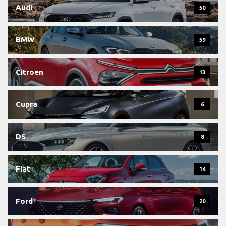
Audi
50
BMW
59
Citroen
13
Cupra
6
DS
8
Fiat
14
Ford
20