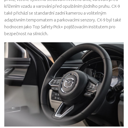
křížením vzadu a varování před opuštěním jízdního pruhu. CX-9
také přichází se standardní zadní kamerou a volitelným
adaptivním tempomatem a parkovacími senzory. CX-9 byl také
hodnocen jako Top Safety Pick+ pojišťovacím institutem pro
bezpečnost na silnicích.