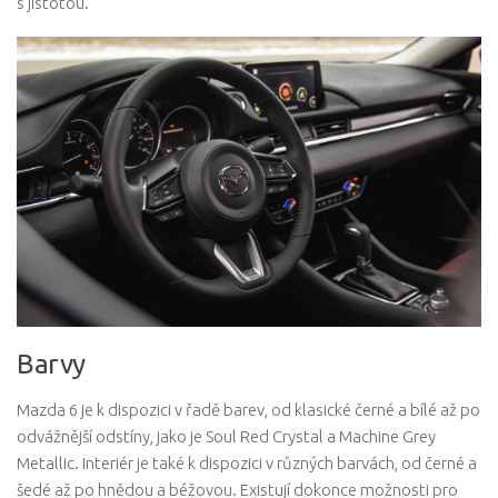
s jistotou.
Barvy
Mazda 6 je k dispozici v řadě barev, od klasické černé a bílé až po
odvážnější odstíny, jako je Soul Red Crystal a Machine Grey
Metallic. Interiér je také k dispozici v různých barvách, od černé a
šedé až po hnědou a béžovou. Existují dokonce možnosti pro