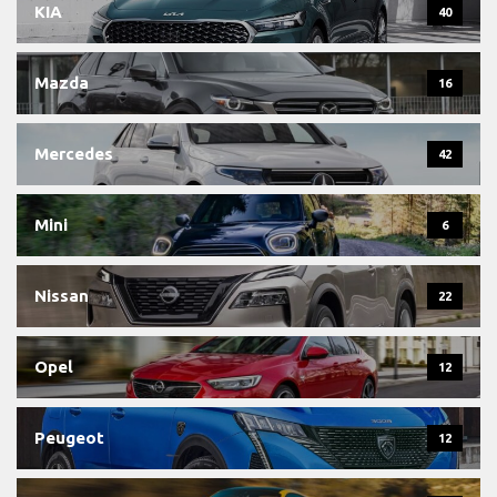
KIA
40
Mazda
16
Mercedes
42
Mini
6
Nissan
22
Opel
12
Peugeot
12