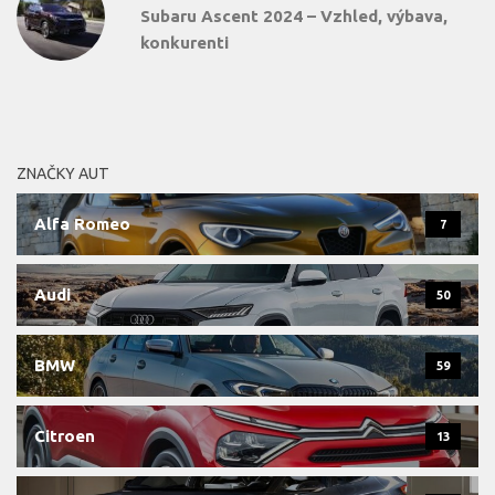
Subaru Ascent 2024 – Vzhled, výbava,
konkurenti
ZNAČKY AUT
Alfa Romeo
7
Audi
50
BMW
59
Citroen
13