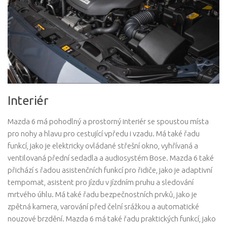
Interiér
Mazda 6 má pohodlný a prostorný interiér se spoustou místa
pro nohy a hlavu pro cestující vpředu i vzadu. Má také řadu
funkcí, jako je elektricky ovládané střešní okno, vyhřívaná a
ventilovaná přední sedadla a audiosystém Bose. Mazda 6 také
přichází s řadou asistenčních funkcí pro řidiče, jako je adaptivní
tempomat, asistent pro jízdu v jízdním pruhu a sledování
mrtvého úhlu. Má také řadu bezpečnostních prvků, jako je
zpětná kamera, varování před čelní srážkou a automatické
nouzové brzdění. Mazda 6 má také řadu praktických funkcí, jako