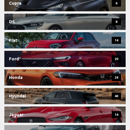
Cupra
6
DS
8
Fiat
14
Ford
20
Honda
24
Hyundai
40
Jaguar
14