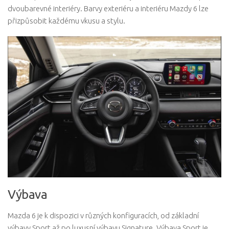
dvoubarevné interiéry. Barvy exteriéru a interiéru Mazdy 6 lze
přizpůsobit každému vkusu a stylu.
Výbava
Mazda 6 je k dispozici v různých konfiguracích, od základní
výbavy Sport až po luxusní výbavu Signature. Výbava Sport je