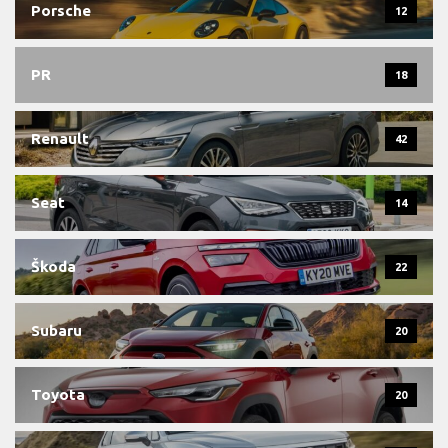
Porsche
12
PR
18
Renault
42
Seat
14
Škoda
22
Subaru
20
Toyota
20