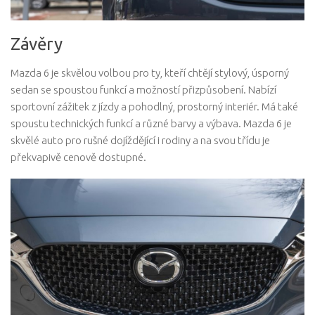
Závěry
Mazda 6 je skvělou volbou pro ty, kteří chtějí stylový, úsporný
sedan se spoustou funkcí a možností přizpůsobení. Nabízí
sportovní zážitek z jízdy a pohodlný, prostorný interiér. Má také
spoustu technických funkcí a různé barvy a výbava. Mazda 6 je
skvělé auto pro rušné dojíždějící i rodiny a na svou třídu je
překvapivě cenově dostupné.