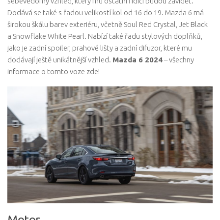
sebevědomý vzhled, který mu ostatní řidiči budou závidět.
Dodává se také s řadou velikostí kol od 16 do 19. Mazda 6 má
širokou škálu barev exteriéru, včetně Soul Red Crystal, Jet Black
a Snowflake White Pearl. Nabízí také řadu stylových doplňků,
jako je zadní spoiler, prahové lišty a zadní difuzor, které mu
dodávají ještě unikátnější vzhled.
Mazda 6 2024
– všechny
informace o tomto voze zde!
Motor