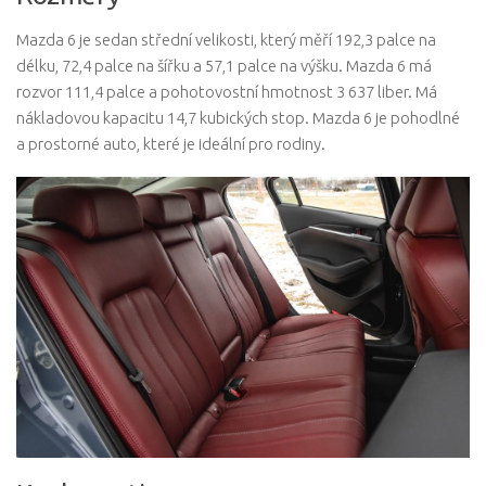
Mazda 6 je sedan střední velikosti, který měří 192,3 palce na
délku, 72,4 palce na šířku a 57,1 palce na výšku. Mazda 6 má
rozvor 111,4 palce a pohotovostní hmotnost 3 637 liber. Má
nákladovou kapacitu 14,7 kubických stop. Mazda 6 je pohodlné
a prostorné auto, které je ideální pro rodiny.