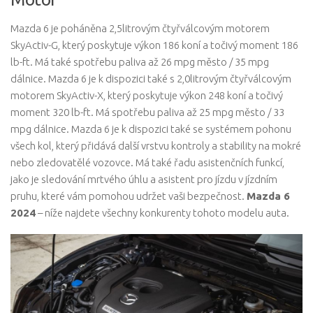
Mazda 6 je poháněna 2,5litrovým čtyřválcovým motorem
SkyActiv-G, který poskytuje výkon 186 koní a točivý moment 186
lb-ft. Má také spotřebu paliva až 26 mpg město / 35 mpg
dálnice. Mazda 6 je k dispozici také s 2,0litrovým čtyřválcovým
motorem SkyActiv-X, který poskytuje výkon 248 koní a točivý
moment 320 lb-ft. Má spotřebu paliva až 25 mpg město / 33
mpg dálnice. Mazda 6 je k dispozici také se systémem pohonu
všech kol, který přidává další vrstvu kontroly a stability na mokré
nebo zledovatělé vozovce. Má také řadu asistenčních funkcí,
jako je sledování mrtvého úhlu a asistent pro jízdu v jízdním
pruhu, které vám pomohou udržet vaši bezpečnost.
Mazda 6
2024
– níže najdete všechny konkurenty tohoto modelu auta.