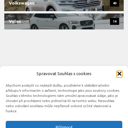
Volkswagen
40
Volvo
14
Spravovat Souhlas s cookies
Abychom poskytli co nejlepší služby, používáme k ukládání a/nebo
Novinky automobilového průmyslu © 2026. Všechna práva
přístupu k informacím o zařízení, technologie jako jsou soubory cookies.
vyhrazena.
Souhlas s těmito technologiemi nám umožní zpracovávat údaje, jako je
chování při procházení nebo jedinečná ID na tomto webu. Nesouhlas
Podporováno
- Designed with the
Hueman theme
nebo odvolání souhlasu může nepříznivě ovlivnit určité vlastnosti a
funkce.
Příjmout