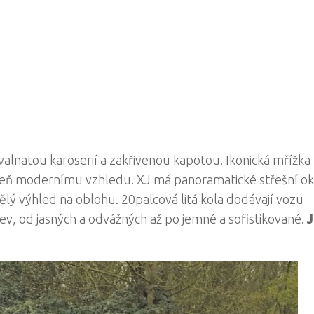
valnatou karoserií a zakřivenou kapotou. Ikonická mřížka
oveň modernímu vzhledu. XJ má panoramatické střešní ok
lý výhled na oblohu. 20palcová litá kola dodávají vozu
v, od jasných a odvážných až po jemné a sofistikované.
J