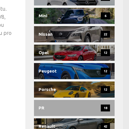
tu.
Mini
V8,
6
ou
u pro
Nissan
22
Opel
12
Peugeot
12
Porsche
12
PR
18
Renault
42