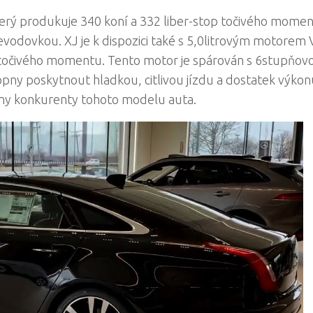
erý produkuje 340 koní a 332 liber-stop točivého momen
odovkou. XJ je k dispozici také s 5,0litrovým motorem 
p točivého momentu. Tento motor je spárován s 6stupňov
ny poskytnout hladkou, citlivou jízdu a dostatek výkon
hny konkurenty tohoto modelu auta.