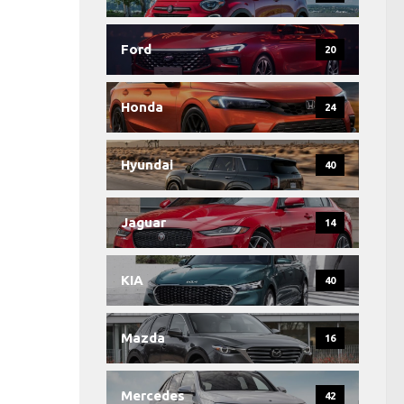
Ford
20
Honda
24
Hyundai
40
Jaguar
14
KIA
40
Mazda
16
Mercedes
42