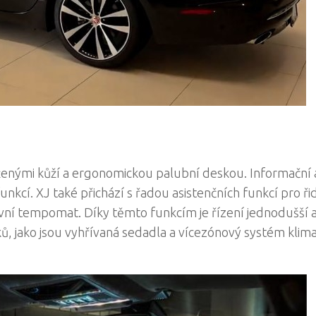
aženými kůží a ergonomickou palubní deskou. Informační 
cí. XJ také přichází s řadou asistenčních funkcí pro řid
tivní tempomat. Díky těmto funkcím je řízení jednodušší 
ů, jako jsou vyhřívaná sedadla a vícezónový systém klima