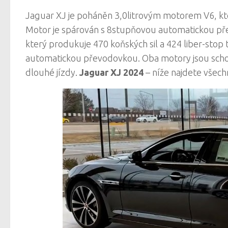
Jaguar XJ je poháněn 3,0litrovým motorem V6, kt
Motor je spárován s 8stupňovou automatickou přev
který produkuje 470 koňských sil a 424 liber-sto
automatickou převodovkou. Oba motory jsou schop
dlouhé jízdy.
Jaguar XJ 2024
– níže najdete všec