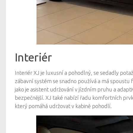
Interiér
Interiér XJ je luxusní a pohodlný, se sedadly pot
zábavní systém se snadno používá a má spoustu funk
jako je asistent udržování v jízdním pruhu a adap
bezpečnější. XJ také nabízí řadu komfortních prvk
který pomáhá udržovat v kabině pohodlí.