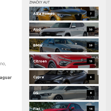
ZNAČKY AUT
Alfa Romeo
7
Audi
50
BMW
59
Citroen
13
no,
aguar
Cupra
6
DS
8
Fiat
14