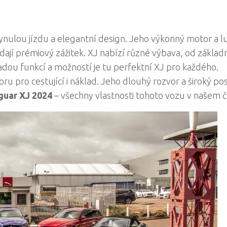
lynulou jízdu a elegantní design. Jeho výkonný motor a l
 hledají prémiový zážitek. XJ nabízí různé výbava, od zákla
adou funkcí a možností je tu perfektní XJ pro každého.
u pro cestující i náklad. Jeho dlouhý rozvor a široký po
guar XJ 2024
– všechny vlastnosti tohoto vozu v našem č