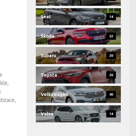
Seat
14
Škoda
22
Subaru
20
a
Toyota
20
iče,
a
Volkswagen
40
tizace,
Volvo
14