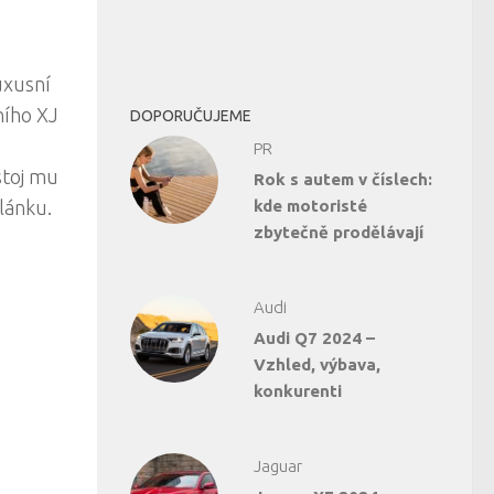
uxusní
dního XJ
DOPORUČUJEME
PR
stoj mu
Rok s autem v číslech:
lánku.
kde motoristé
zbytečně prodělávají
Audi
Audi Q7 2024 –
Vzhled, výbava,
konkurenti
Jaguar