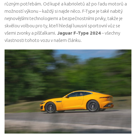
různým potřebám. Od kupé a kabrioletů až po řadu motorů a
možností výkonu – každý si najde něco. F-Type je také nabitý
nejnovějšími technologiemi a bezpečnostními prvky, takže je
skvělou volbou pro ty, kteří hledají luxusní sportovní vůz se
všemi zvonky a píšťalkami.
Jaguar F-Type 2024
– všechny
vlastnosti tohoto vozu v našem článku.