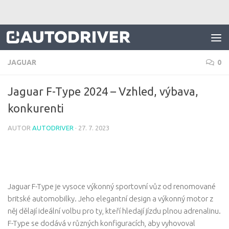
Skip to content
JAGUAR
0
Jaguar F-Type 2024 – Vzhled, výbava,
konkurenti
AUTOR
AUTODRIVER
·
27. 7. 2023
Jaguar F-Type je vysoce výkonný sportovní vůz od renomované
britské automobilky. Jeho elegantní design a výkonný motor z
něj dělají ideální volbu pro ty, kteří hledají jízdu plnou adrenalinu.
F-Type se dodává v různých konfiguracích, aby vyhovoval