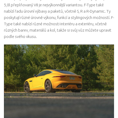
5,0l přeplňovaný V8 je nejvýkonnější variantou. F-Type také
nabízí řadu úrovní výbavy a paketů, včetně S, R a R-Dynamic. Ty
poskytují různé úrovně výkonu, funkcí a stylingových možností. F-
Type také nabízí různé možnosti interiéru a exteriéru, včetně
různých barev, materiálů a kol, takže si svůj vůz můžete upravit
podle svého vkusu.