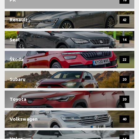
18
Renault
42
Seat
14
Škoda
22
Subaru
20
Toyota
20
Volkswagen
40
Volvo