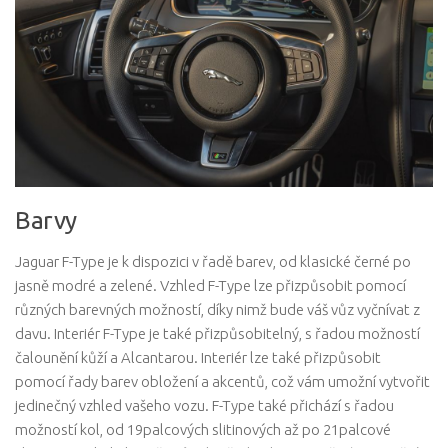
Barvy
Jaguar F-Type je k dispozici v řadě barev, od klasické černé po
jasně modré a zelené. Vzhled F-Type lze přizpůsobit pomocí
různých barevných možností, díky nimž bude váš vůz vyčnívat z
davu. Interiér F-Type je také přizpůsobitelný, s řadou možností
čalounění kůží a Alcantarou. Interiér lze také přizpůsobit
pomocí řady barev obložení a akcentů, což vám umožní vytvořit
jedinečný vzhled vašeho vozu. F-Type také přichází s řadou
možností kol, od 19palcových slitinových až po 21palcové