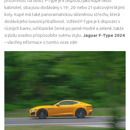
přítomnost na silnici. F-Type je k dispozici jako kupé nebo
kabriolet, oba jsou dodávány s 19-, 20- nebo 21-palcovými litými
koly. Kupé má také panoramatickou skleněnou střechu, která
dodává jeho luxusní přitažlivost. Vzhled F-Type je k dispozici v
různých barev, od klasické černé po jasně modré a zelené, takže
si jízdu snadno přizpůsobíte svému stylu.
Jaguar F-Type 2024
– všechny informace o tomto voze zde!