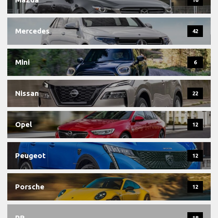
16
Mercedes
42
Mini
6
Nissan
22
Opel
12
Peugeot
12
Porsche
12
PR