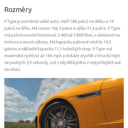
Rozměry
F-Type je poměrně velké auto, měří 188 palců na délku a 74
palců na šířku. Má rozvor 106,3 palce a výšku 51,6 palce. F-Type
má pohotovostní hmotnost 3 400 až 3 800 liber, v závislosti na
motoru a úrovni výbavy. Má kapacitu palivové nádrže 19,5
galonu a nákladní kapacitu 11,1 kubických stop. F-Type má
maximální rychlost až 186 mph a dokáže zrychlit z 0 na 60 mph
za pouhých 3,5 sekundy, což z něj dělá jedno z nejrychlejších aut
na silnici.