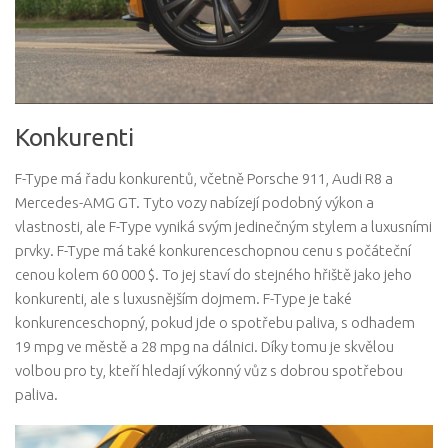
Konkurenti
F-Type má řadu konkurentů, včetně Porsche 911, Audi R8 a
Mercedes-AMG GT. Tyto vozy nabízejí podobný výkon a
vlastnosti, ale F-Type vyniká svým jedinečným stylem a luxusními
prvky. F-Type má také konkurenceschopnou cenu s počáteční
cenou kolem 60 000 $. To jej staví do stejného hřiště jako jeho
konkurenti, ale s luxusnějším dojmem. F-Type je také
konkurenceschopný, pokud jde o spotřebu paliva, s odhadem
19 mpg ve městě a 28 mpg na dálnici. Díky tomu je skvělou
volbou pro ty, kteří hledají výkonný vůz s dobrou spotřebou
paliva.