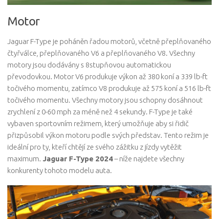
Motor
Jaguar F-Type je poháněn řadou motorů, včetně přeplňovaného
čtyřválce, přeplňovaného V6 a přeplňovaného V8. Všechny
motory jsou dodávány s 8stupňovou automatickou
převodovkou. Motor V6 produkuje výkon až 380 koní a 339 lb-ft
točivého momentu, zatímco V8 produkuje až 575 koní a 516 lb-ft
točivého momentu. Všechny motory jsou schopny dosáhnout
zrychlení z 0-60 mph za méně než 4 sekundy. F-Type je také
vybaven sportovním režimem, který umožňuje aby si řidič
přizpůsobil výkon motoru podle svých představ. Tento režim je
ideální pro ty, kteří chtějí ze svého zážitku z jízdy vytěžit
maximum.
Jaguar F-Type 2024
– níže najdete všechny
konkurenty tohoto modelu auta.