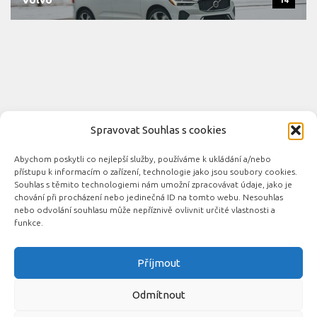
14
Spravovat Souhlas s cookies
Abychom poskytli co nejlepší služby, používáme k ukládání a/nebo
Novinky automobilového průmyslu © 2026. Všechna práva
přístupu k informacím o zařízení, technologie jako jsou soubory cookies.
vyhrazena.
Souhlas s těmito technologiemi nám umožní zpracovávat údaje, jako je
chování při procházení nebo jedinečná ID na tomto webu. Nesouhlas
Podporováno
- Designed with the
Hueman theme
nebo odvolání souhlasu může nepříznivě ovlivnit určité vlastnosti a
funkce.
Příjmout
Související automobilové magazíny:
CarsMag.eu
|
inAuta24.cz
|
Auta.eu
|
DotekSlova.cz
|
CZIN.eu
|
Auto-
Odmítnout
moto