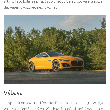
slitiny. Tato kola lze přizpůsobit řadou barev, což vám umožní
dát vašemu vozu jedinečný vzhled.
Výbava
F-Type je k dispozici ve třech konfiguracích motoru: 3,0 l V6, 5,0 l
V8 a 5,0 l přeplňovaný V8. Všechny tři nabízejí skvělý výkon, ale