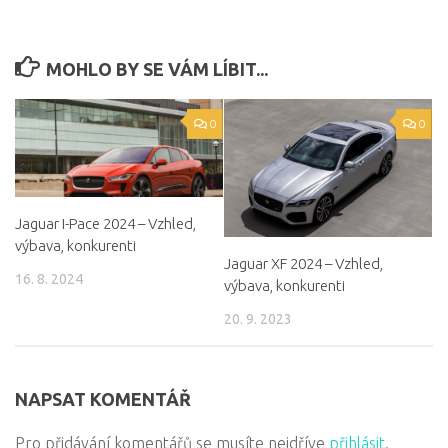
MOHLO BY SE VÁM LÍBIT...
0
0
Jaguar I-Pace 2024 – Vzhled,
výbava, konkurenti
Jaguar XF 2024 – Vzhled,
16. 8. 2024
výbava, konkurenti
20. 9. 2023
NAPSAT KOMENTÁŘ
Pro přidávání komentářů se musíte nejdříve
přihlásit
.