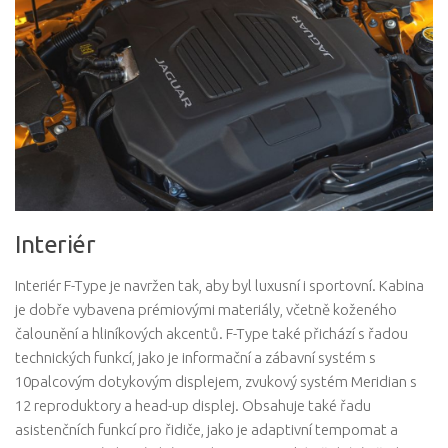
Interiér
Interiér F-Type je navržen tak, aby byl luxusní i sportovní. Kabina
je dobře vybavena prémiovými materiály, včetně koženého
čalounění a hliníkových akcentů. F-Type také přichází s řadou
technických funkcí, jako je informační a zábavní systém s
10palcovým dotykovým displejem, zvukový systém Meridian s
12 reproduktory a head-up displej. Obsahuje také řadu
asistenčních funkcí pro řidiče, jako je adaptivní tempomat a