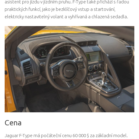
asistent pro jízdu v jízdním pruhu. F-Type také přichází s řadou
praktických funkcí, jako je bezklíčový vstup a startování,
elektricky nastavitelný volant a vyhřívaná a chlazená sedadla.
Cena
Jaguar F-Type má počáteční cenu 60 000 $ za základní model.