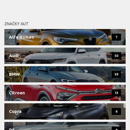
ZNAČKY AUT
Alfa Romeo
7
Audi
50
BMW
59
Citroen
13
Cupra
6
DS