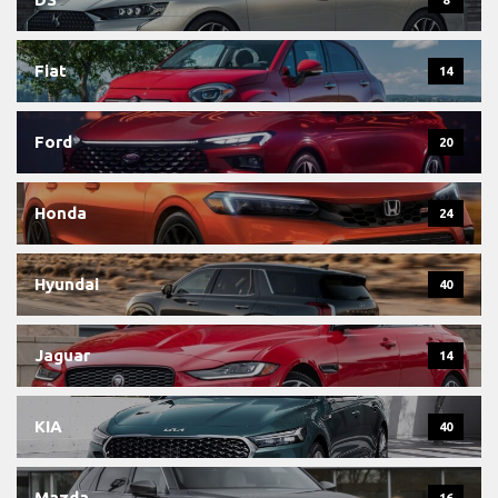
8
Fiat
14
Ford
20
Honda
24
Hyundai
40
Jaguar
14
KIA
40
Mazda