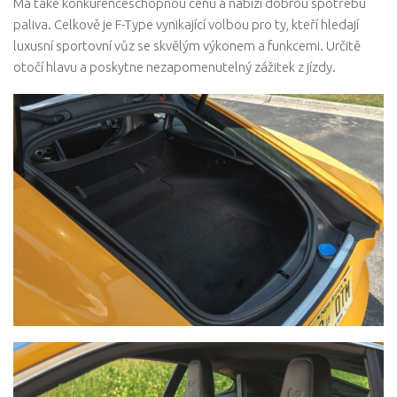
Má také konkurenceschopnou cenu a nabízí dobrou spotřebu
paliva. Celkově je F-Type vynikající volbou pro ty, kteří hledají
luxusní sportovní vůz se skvělým výkonem a funkcemi. Určitě
otočí hlavu a poskytne nezapomenutelný zážitek z jízdy.