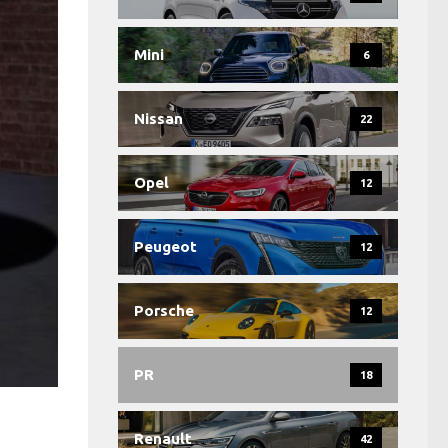
Mini
6
Nissan
22
Opel
12
Peugeot
12
Porsche
12
PR
18
Renault
42