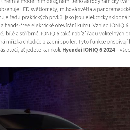
i liniemi a moderním designem. Jeho aerodynamický tvar
 obsahuje LED světlomety, mlhová světla a panoramatick
uje řadu praktických prvků, jako jsou elektricky sklopná 
 a hands-free elektrické otevírání kufru. Vzhled IONIQ 6
 bílé a stříbrné. IONIQ 6 také nabízí řadu volitelných p
á mřížka chladiče a zadní spoiler. Tyto funkce přispívají 
s otočí, ať jedete kamkoli.
Hyundai IONIQ 6 2024
– vše