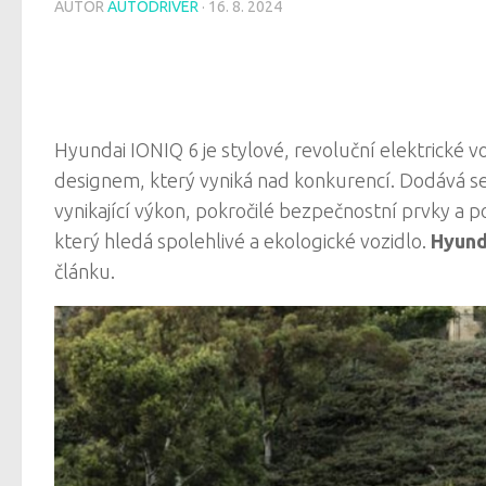
AUTOR
AUTODRIVER
·
16. 8. 2024
Hyundai IONIQ 6 je stylové, revoluční elektrické v
designem, který vyniká nad konkurencí. Dodává se
vynikající výkon, pokročilé bezpečnostní prvky a p
který hledá spolehlivé a ekologické vozidlo.
Hyund
článku.