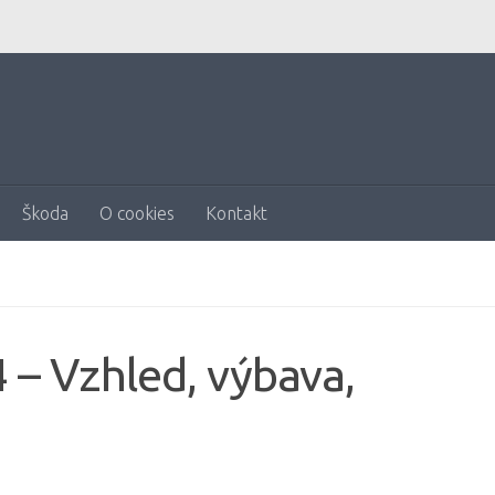
Škoda
O cookies
Kontakt
– Vzhled, výbava,