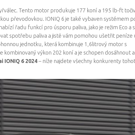
yřválec. Tento motor produkuje 177 koní a 195 lb-ft toči
ickou převodovkou. IONIQ 6 je také vybaven systémem 
 nabízí řadu funkcí pro úsporu paliva, jako je režim Eco a
vat spotřebu paliva a jistě vám pomohou ušetřit peníze 
ohonnou jednotku, která kombinuje 1,6litrový motor s
e kombinovaný výkon 202 koní a je schopen dosáhnout a
i IONIQ 6 2024
– níže najdete všechny konkurenty toho