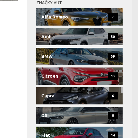
ZNAČKY AUT
Alfa Romeo
7
Audi
50
BMW
59
Citroen
13
Cupra
6
DS
8
Fiat
14