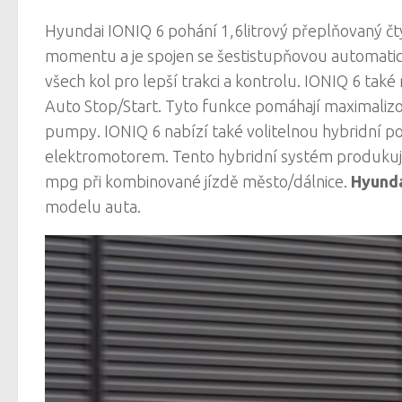
Hyundai IONIQ 6 pohání 1,6litrový přeplňovaný čt
momentu a je spojen se šestistupňovou automat
všech kol pro lepší trakci a kontrolu. IONIQ 6 také
Auto Stop/Start. Tyto funkce pomáhají maximalizo
pumpy. IONIQ 6 nabízí také volitelnou hybridní p
elektromotorem. Tento hybridní systém produkuj
mpg při kombinované jízdě město/dálnice.
Hyunda
modelu auta.