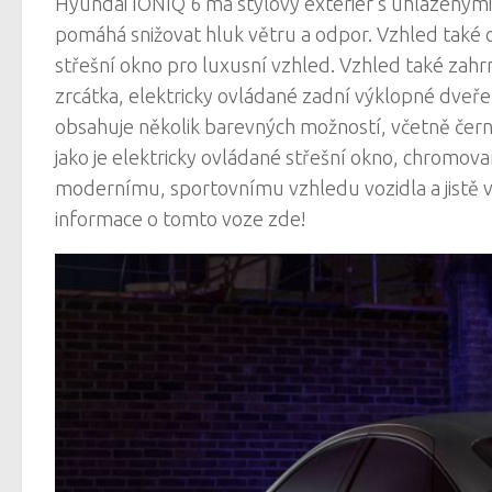
Hyundai IONIQ 6 má stylový exteriér s uhlazeným
pomáhá snižovat hluk větru a odpor. Vzhled také
střešní okno pro luxusní vzhled. Vzhled také zahrn
zrcátka, elektricky ovládané zadní výklopné dveře
obsahuje několik barevných možností, včetně černé,
jako je elektricky ovládané střešní okno, chromovan
modernímu, sportovnímu vzhledu vozidla a jistě vá
informace o tomto voze zde!