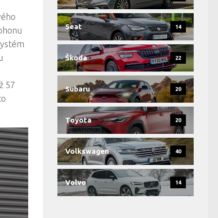
vého
Seat
14
pohonu
 systém
u
Škoda
22
ž 57
Subaru
20
to
Toyota
20
Volkswagen
40
Volvo
14