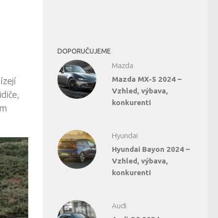
DOPORUČUJEME
Mazda
Mazda MX-5 2024 –
ízejí
Vzhled, výbava,
idiče,
konkurenti
em
Hyundai
Hyundai Bayon 2024 –
Vzhled, výbava,
konkurenti
Audi