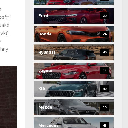
é
Ford
boční
20
 také
rvků,
Honda
24
k
chny
Hyundai
40
Jaguar
14
KIA
40
Mazda
16
Mercedes
42