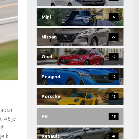
Mini
6
Nissan
22
Opel
12
Peugeot
12
Porsche
12
abízí
PR
18
. A6 je
vé
je k
Renault
42