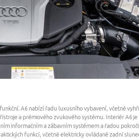
i funkční. A6 nabízí řadu luxusního vybavení, včetně vyh
řístroje a prémiového zvukového systému. Interiér A6 je
uitivním informačním a zábavním systémem a řadou pokroči
raktických funkcí, včetně elektricky ovládané zadní slune