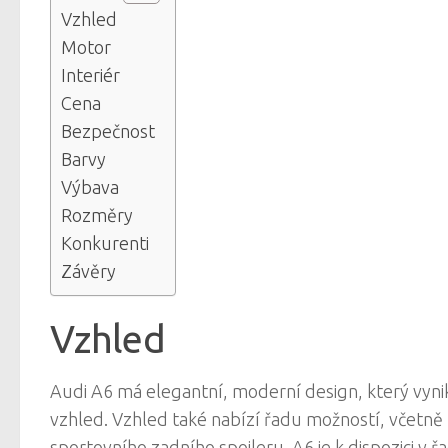
Vzhled
Motor
Interiér
Cena
Bezpečnost
Barvy
Výbava
Rozměry
Konkurenti
Závěry
Vzhled
Audi A6 má elegantní, moderní design, který vynikne
vzhled. Vzhled také nabízí řadu možností, včetně
sportovního zadního spoileru. A6 je k dispozici v ř