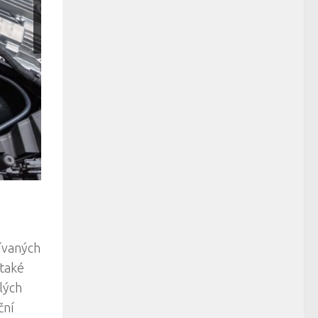
řívaných
 také
lých
ční