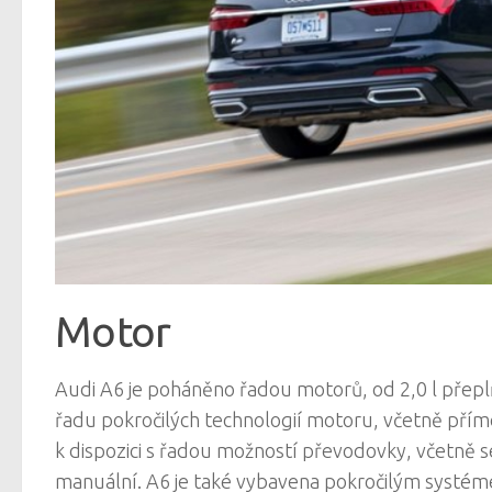
Motor
Audi A6 je poháněno řadou motorů, od 2,0 l přepl
řadu pokročilých technologií motoru, včetně příméh
k dispozici s řadou možností převodovky, včetně
manuální. A6 je také vybavena pokročilým systémem