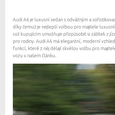
Audi A6 je luxusní sedan s odvážným a sofistikov
díky čemuž je nejlepší volbou pro majitele luxusní
což kupujícím umožňuje přizpůsobit si zážitek z j
pro rodiny. Audi A6 má elegantní, moderní vzhled
funkcí, které z něj dělají skvělou volbu pro majite
vozu v našem článku.