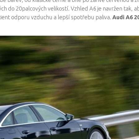
ch do 20palcových velikostí. Vzhled A6 je navržen tak, a
cient odporu vzduchu a lepší spotřebu paliva.
Audi A6 2