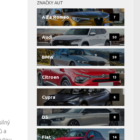
ZNAČKY AUT
Alfa Romeo
7
Audi
50
BMW
59
Citroen
13
Cupra
6
DS
8
silný
ů a
Fiat
14
lutou.