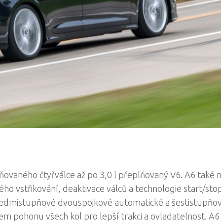
ňovaného čtyřválce až po 3,0 l přeplňovaný V6. A6 také n
o vstřikování, deaktivace válců a technologie start/stop
 sedmistupňové dvouspojkové automatické a šestistupňo
 pohonu všech kol pro lepší trakci a ovladatelnost. A6 