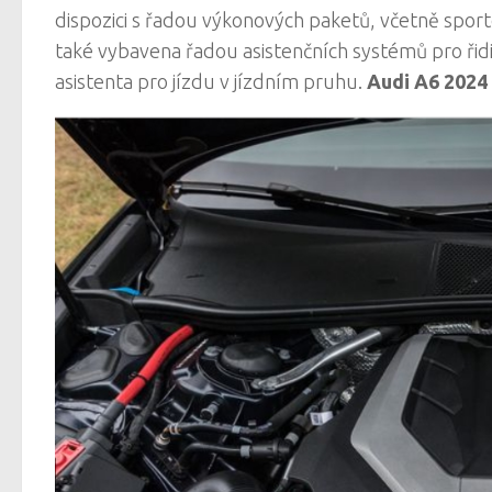
dispozici s řadou výkonových paketů, včetně spo
také vybavena řadou asistenčních systémů pro ři
asistenta pro jízdu v jízdním pruhu.
Audi A6 2024