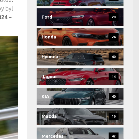
by byl
024
–
Ford
20
Honda
24
Hyundai
40
Jaguar
14
KIA
40
Mazda
16
Mercedes
42