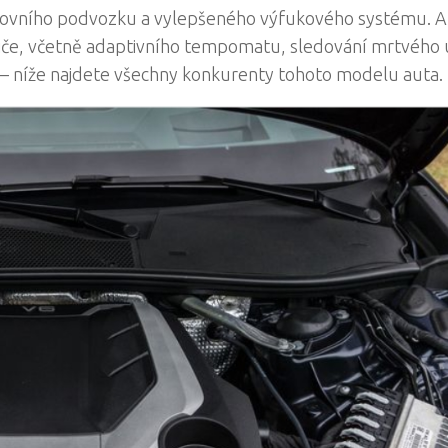
rtovního podvozku a vylepšeného výfukového systému. A
diče, včetně adaptivního tempomatu, sledování mrtvého 
– níže najdete všechny konkurenty tohoto modelu auta.