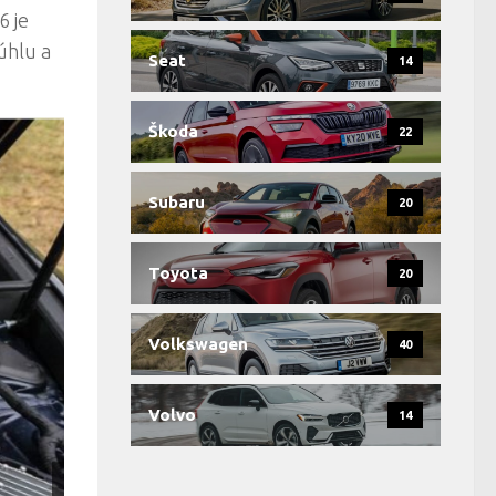
6 je
úhlu a
Seat
14
Škoda
22
Subaru
20
Toyota
20
Volkswagen
40
Volvo
14