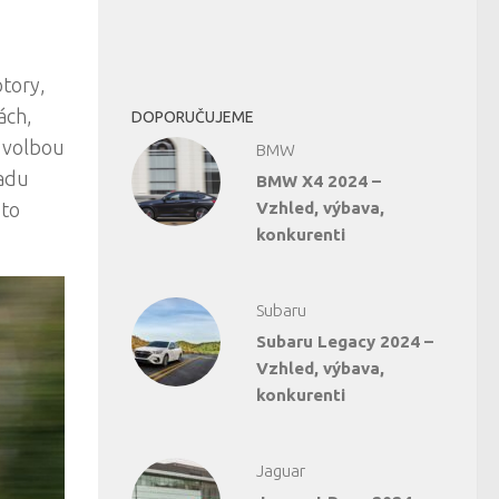
tory,
ách,
DOPORUČUJEME
u volbou
BMW
řadu
BMW X4 2024 –
oto
Vzhled, výbava,
konkurenti
Subaru
Subaru Legacy 2024 –
Vzhled, výbava,
konkurenti
Jaguar