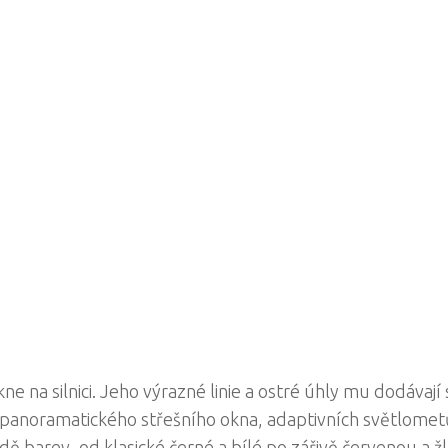
 na silnici. Jeho výrazné linie a ostré úhly mu dodávají 
 panoramatického střešního okna, adaptivních světlomet
adě barev, od klasické černé a bílé po zářivě červenou a ž