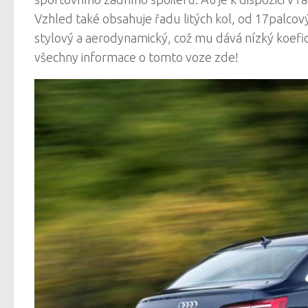
Vzhled také obsahuje řadu litých kol, od 17palcový
stylový a aerodynamický, což mu dává nízký koefi
všechny informace o tomto voze zde!