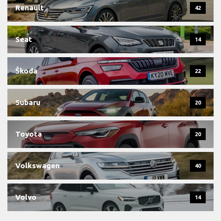
Renault
42
Seat
14
Škoda
22
Subaru
20
Toyota
20
Volkswagen
40
Volvo
14