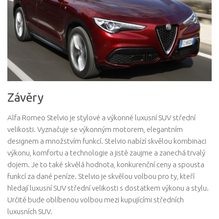
Závěry
Alfa Romeo Stelvio je stylové a výkonné luxusní SUV střední
velikosti. Vyznačuje se výkonným motorem, elegantním
designem a množstvím funkcí. Stelvio nabízí skvělou kombinaci
výkonu, komfortu a technologie a jistě zaujme a zanechá trvalý
dojem. Je to také skvělá hodnota, konkurenční ceny a spousta
funkcí za dané peníze. Stelvio je skvělou volbou pro ty, kteří
hledají luxusní SUV střední velikosti s dostatkem výkonu a stylu.
Určitě bude oblíbenou volbou mezi kupujícími středních
luxusních SUV.