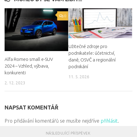
0
Užitečné zdroje pro
podnikatele: účetnictví,
Alfa Romeo small e-SUV
daně, OSVČ a regionální
2024 – Vzhled, výbava,
podnikání
konkurenti
11. 5. 2026
2. 12. 2023
NAPSAT KOMENTÁŘ
Pro přidávání komentářů se musíte nejdříve
přihlásit
.
NÁSLEDUJÍCÍ PŘÍSPĚVEK