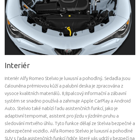
Interiér
Interiér Alfy Romeo Stelvio je luxusní a pohodlný. Sedadla jsou
čalouněna prémiovou kůží a palubní deska je zpracována z
vysoce kvalitních materiálů. 8,8palcový informační a zábavní
systém se snadno používá a zahrnuje Apple CarPlay a Android
Auto. Stelvio také nabízí řadu asistenčních funkcí, jako je
adaptivní tempomat, asistent pro jízdu v jízdním pruhu a
sledování mrtvého úhlu. Tyto funkce dělají ze Stelvia bezpečné a
zabezpečené vozidlo. Alfa Romeo Stelvio je luxusní a pohodlné
SUV s řada asistenčních funkcí řidiče, které vás udrží v bezpečí na