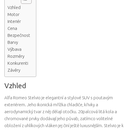
Vzhled
Motor
Interiér
Cena
Bezpečnost
Barvy
Výbava
Rozměry
Konkurenti
Závěry
Vzhled
Alfa Romeo Stelvio je elegantní a stylové SUV s poutavým
exteriérem. Jeho ikonická mřížka chladiče, křivky a
aerodynamický tvar z něj dělají otočku. 20palcová litá kola a
chromované prvky dodávají jeho půvab, zatímco volitelné
obložení z uhlíkových vláken jej činí ještě luxusnějším. Stelvio je k