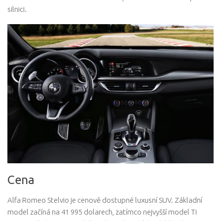
silnici.
Cena
Alfa Romeo Stelvio je cenově dostupné luxusní SUV. Základní
model začíná na 41 995 dolarech, zatímco nejvyšší model Ti