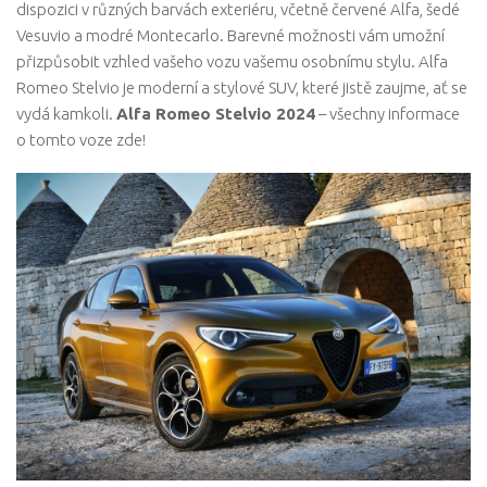
dispozici v různých barvách exteriéru, včetně červené Alfa, šedé
Vesuvio a modré Montecarlo. Barevné možnosti vám umožní
přizpůsobit vzhled vašeho vozu vašemu osobnímu stylu. Alfa
Romeo Stelvio je moderní a stylové SUV, které jistě zaujme, ať se
vydá kamkoli.
Alfa Romeo Stelvio 2024
– všechny informace
o tomto voze zde!