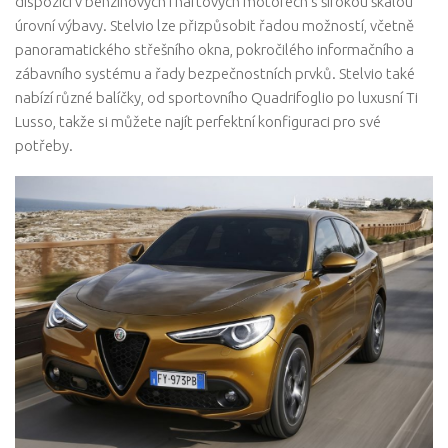
dispozici v benzínových i naftových motorech s širokou škálou
úrovní výbavy. Stelvio lze přizpůsobit řadou možností, včetně
panoramatického střešního okna, pokročilého informačního a
zábavního systému a řady bezpečnostních prvků. Stelvio také
nabízí různé balíčky, od sportovního Quadrifoglio po luxusní Ti
Lusso, takže si můžete najít perfektní konfiguraci pro své
potřeby.