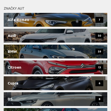
ZNAČKY AUT
Alfa Romeo
7
Audi
50
BMW
59
Citroen
13
Cupra
6
DS
8