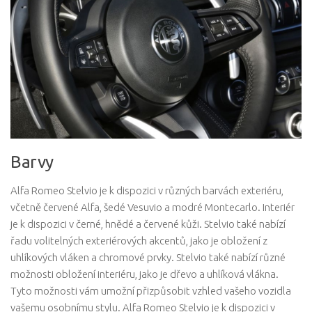
Barvy
Alfa Romeo Stelvio je k dispozici v různých barvách exteriéru,
včetně červené Alfa, šedé Vesuvio a modré Montecarlo. Interiér
je k dispozici v černé, hnědé a červené kůži. Stelvio také nabízí
řadu volitelných exteriérových akcentů, jako je obložení z
uhlíkových vláken a chromové prvky. Stelvio také nabízí různé
možnosti obložení interiéru, jako je dřevo a uhlíková vlákna.
Tyto možnosti vám umožní přizpůsobit vzhled vašeho vozidla
vašemu osobnímu stylu. Alfa Romeo Stelvio je k dispozici v