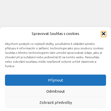
Spravovat Souhlas s cookies
Abychom poskytli co nejlepší služby, používáme k ukládání a/nebo
Novinky automobilového průmyslu © 2026. Všechna práva
přístupu k informacím o zařízení, technologie jako jsou soubory cookies.
vyhrazena.
Souhlas s těmito technologiemi nám umožní zpracovávat údaje, jako je
chování při procházení nebo jedinečná ID na tomto webu. Nesouhlas
Podporováno
- Designed with the
Hueman theme
nebo odvolání souhlasu může nepříznivě ovlivnit určité vlastnosti a
funkce.
Příjmout
Související automobilové magazíny:
CarsMag.eu
|
inAuta24.cz
|
Auta.eu
|
DotekSlova.cz
|
CZIN.eu
|
Auto-
Odmítnout
moto
Zobrazit předvolby