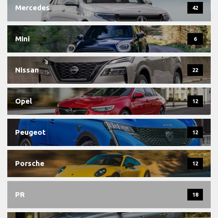
Mercedes
42
Mini
6
Nissan
22
Opel
12
Peugeot
12
Porsche
12
PR
18