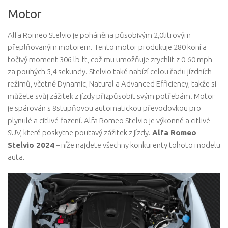
Motor
Alfa Romeo Stelvio je poháněna působivým 2,0litrovým
přeplňovaným motorem. Tento motor produkuje 280 koní a
točivý moment 306 lb-ft, což mu umožňuje zrychlit z 0-60 mph
za pouhých 5,4 sekundy. Stelvio také nabízí celou řadu jízdních
režimů, včetně Dynamic, Natural a Advanced Efficiency, takže si
můžete svůj zážitek z jízdy přizpůsobit svým potřebám. Motor
je spárován s 8stupňovou automatickou převodovkou pro
plynulé a citlivé řazení. Alfa Romeo Stelvio je výkonné a citlivé
SUV, které poskytne poutavý zážitek z jízdy.
Alfa Romeo
Stelvio 2024
– níže najdete všechny konkurenty tohoto modelu
auta.