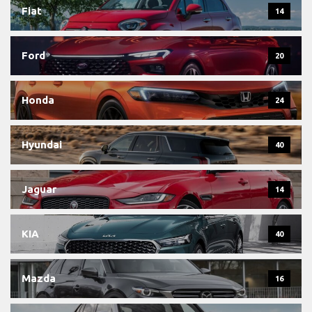
Fiat
14
Ford
20
Honda
24
Hyundai
40
Jaguar
14
KIA
40
Mazda
16