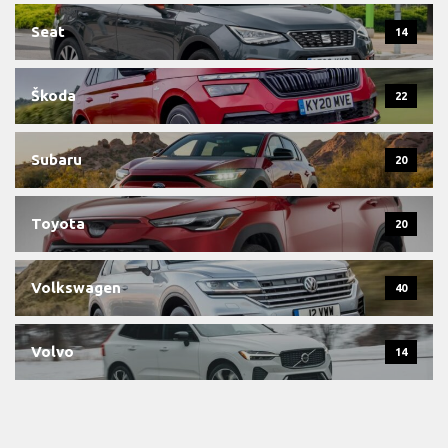
Seat
14
Škoda
22
Subaru
20
Toyota
20
Volkswagen
40
Volvo
14