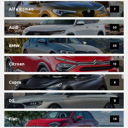
Alfa Romeo
7
Audi
50
BMW
59
Citroen
13
Cupra
6
DS
8
Fiat
14