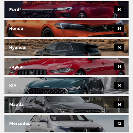
Ford
20
Honda
24
Hyundai
40
Jaguar
14
KIA
40
Mazda
16
Mercedes
42