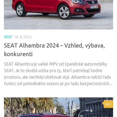
SEAT
18. 8. 2023
SEAT Alhambra 2024 – Vzhled, výbava,
konkurenti
SEAT Alhambra je velké MPV od španělské automobilky
SEAT. Je to skvělá volba pro ty, kteří potřebují hodně
prostoru, ale nechtějí obětovat styl. Alhambra nabízí řadu
funkcí, od pohodlného sezení až po řadu bezpečnostních...
0