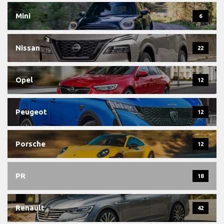
Mini
6
Nissan
22
Opel
12
Peugeot
12
Porsche
12
PR
18
Renault
42