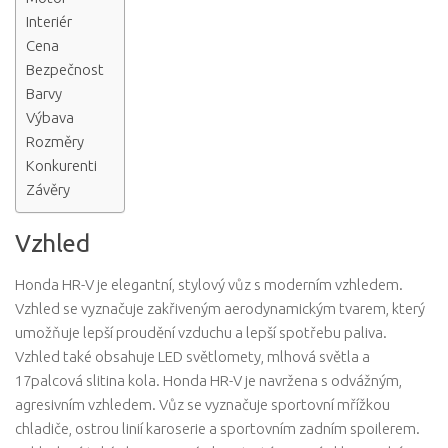
Interiér
Cena
Bezpečnost
Barvy
Výbava
Rozměry
Konkurenti
Závěry
Vzhled
Honda HR-V je elegantní, stylový vůz s moderním vzhledem.
Vzhled se vyznačuje zakřiveným aerodynamickým tvarem, který
umožňuje lepší proudění vzduchu a lepší spotřebu paliva.
Vzhled také obsahuje LED světlomety, mlhová světla a
17palcová slitina kola. Honda HR-V je navržena s odvážným,
agresivním vzhledem. Vůz se vyznačuje sportovní mřížkou
chladiče, ostrou linií karoserie a sportovním zadním spoilerem.