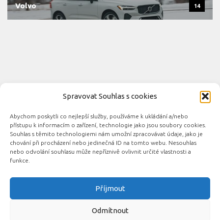
Volvo
14
Spravovat Souhlas s cookies
Abychom poskytli co nejlepší služby, používáme k ukládání a/nebo
Novinky automobilového průmyslu © 2026. Všechna práva
přístupu k informacím o zařízení, technologie jako jsou soubory cookies.
vyhrazena.
Souhlas s těmito technologiemi nám umožní zpracovávat údaje, jako je
chování při procházení nebo jedinečná ID na tomto webu. Nesouhlas
Podporováno
- Designed with the
Hueman theme
nebo odvolání souhlasu může nepříznivě ovlivnit určité vlastnosti a
funkce.
Příjmout
Související automobilové magazíny:
CarsMag.eu
|
inAuta24.cz
|
Auta.eu
|
DotekSlova.cz
|
CZIN.eu
|
Auto-
Odmítnout