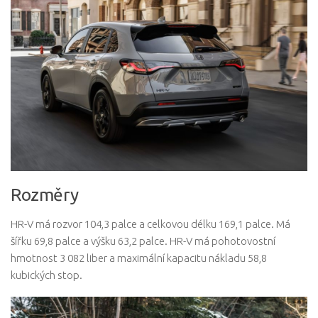
Rozměry
HR-V má rozvor 104,3 palce a celkovou délku 169,1 palce. Má
šířku 69,8 palce a výšku 63,2 palce. HR-V má pohotovostní
hmotnost 3 082 liber a maximální kapacitu nákladu 58,8
kubických stop.