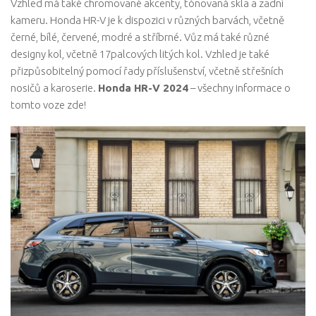
Vzhled má také chromované akcenty, tónovaná skla a zadní
kameru. Honda HR-V je k dispozici v různých barvách, včetně
černé, bílé, červené, modré a stříbrné. Vůz má také různé
designy kol, včetně 17palcových litých kol. Vzhled je také
přizpůsobitelný pomocí řady příslušenství, včetně střešních
nosičů a karoserie.
Honda HR-V 2024
– všechny informace o
tomto voze zde!