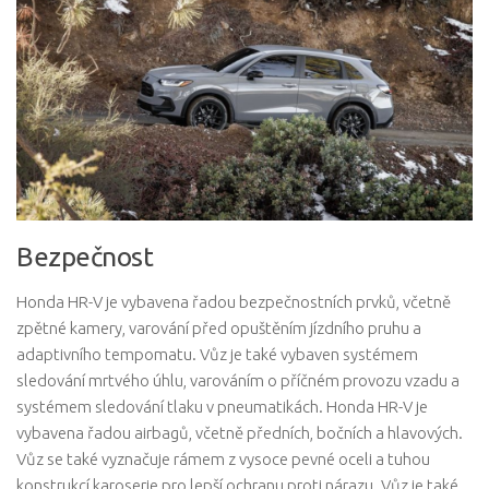
Bezpečnost
Honda HR-V je vybavena řadou bezpečnostních prvků, včetně
zpětné kamery, varování před opuštěním jízdního pruhu a
adaptivního tempomatu. Vůz je také vybaven systémem
sledování mrtvého úhlu, varováním o příčném provozu vzadu a
systémem sledování tlaku v pneumatikách. Honda HR-V je
vybavena řadou airbagů, včetně předních, bočních a hlavových.
Vůz se také vyznačuje rámem z vysoce pevné oceli a tuhou
konstrukcí karoserie pro lepší ochranu proti nárazu. Vůz je také