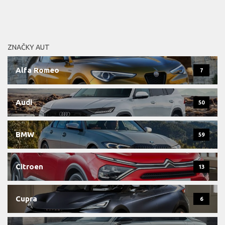
ZNAČKY AUT
Alfa Romeo
7
Audi
50
BMW
59
Citroen
13
Cupra
6