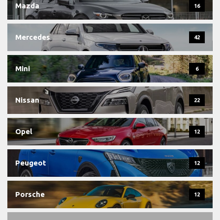
Mazda
16
Mercedes
42
Mini
6
Nissan
22
Opel
12
Peugeot
12
Porsche
12