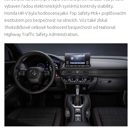
vybaven řadou elektronických systémů kontroly stability.
Honda HR-V byla hodnocena jako Top Safety Pick+ pojišťovacím
institutem pro bezpečnost na silnicích. Vůz také získal
5hvězdičkové celkové hodnocení bezpečnosti od National
Highway Traffic Safety Administration.