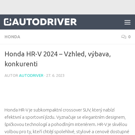
Skip to content
HONDA
0
Honda HR-V 2024 – Vzhled, výbava,
konkurenti
AUTOR
AUTODRIVER
·
27. 6. 2023
Honda HR-V je subkompaktní crossover SUV, který nabízí
efektivní a sportovní jízdu. Vyznačuje se elegantním designem,
špičkovou technologií a pohodlným interiérem. HR-V je skvělou
volbou pro ty, kteří chtějí spolehlivé, stylové a cenově dostupné