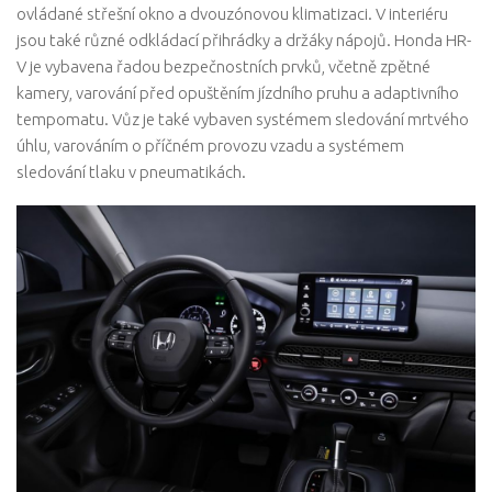
ovládané střešní okno a dvouzónovou klimatizaci. V interiéru
jsou také různé odkládací přihrádky a držáky nápojů. Honda HR-
V je vybavena řadou bezpečnostních prvků, včetně zpětné
kamery, varování před opuštěním jízdního pruhu a adaptivního
tempomatu. Vůz je také vybaven systémem sledování mrtvého
úhlu, varováním o příčném provozu vzadu a systémem
sledování tlaku v pneumatikách.