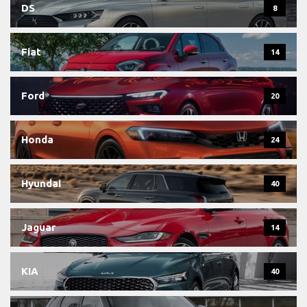
DS
8
Fiat
14
Ford
20
Honda
24
Hyundai
40
Jaguar
14
KIA
40