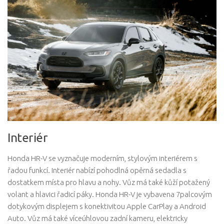
Interiér
Honda HR-V se vyznačuje moderním, stylovým interiérem s
řadou funkcí. Interiér nabízí pohodlná opěrná sedadla s
dostatkem místa pro hlavu a nohy. Vůz má také kůží potažený
volant a hlavici řadicí páky. Honda HR-V je vybavena 7palcovým
dotykovým displejem s konektivitou Apple CarPlay a Android
Auto. Vůz má také víceúhlovou zadní kameru, elektricky