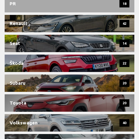
PR
18
Renault
42
Seat
14
Škoda
22
Subaru
20
Toyota
20
Volkswagen
40