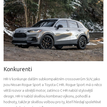
Konkurenti
HR-V konkuruje dalším subkompaktním crossoverům SUV, jako
jsou Nissan Rogue Sport a Toyota C-HR. Rogue Sport má o něco
větší rozvor a silnější motor, zatímco C-HR nabízí stylovější
design. HR-V nabízí skvělou kombinaci výkonu, pohodlí a
hodnoty, takže je skvělou volbou pro ty, kteří hledají spolehlivé