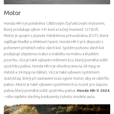
Motor
Honda HR-V je poháněna 1,8litrovým čtyřválcovým motorem,
který produkuje výkon 141 koní a točivý moment 127 lb-ft.
Motor je spojen s plynule měnitelnou převodovkou (CVT), která
zajišťuje hladké a efektivní řazení. Honda HR-V je k dispozici s
pohonem předních nebo všech kol. Systém pohonu všech kol
poskytuje zlepšenou trakci a stabilitu na mokru a kluzkém
povrchu. Vůz je také vybaven režimem Eco, který pomáhá snížit
spotřebu paliva. Honda HR-V je ohodnocena na 28 mpg ve
městě a 34 mpg na dálnici. Vůz je také vybaven systémem
start/stop, který při zastavení vozu vypne motor, aby se ušetřilo
palivo. Motor je také vybaven systémem Eco Assist pro úsporu
paliva, který pomáhá snížit spotřebu paliva.
Honda HR-V 2024
– níže najdete všechny konkurenty tohoto modelu auta.