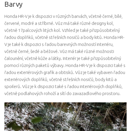
Barvy
Honda HR-V je k dispozici v různých barvách, včetně černé, bílé,
červené, modré a stříbrné. Vůz má také různé designy kol,
včetně 17palcových litých kol. Vzhled je také přizpůsobitelný
řadou doplňků, včetně střešních nosičů a body kitů. Honda HR-
V je také k dispozici s řadou barevných možností interiéru,
včetně černé, šedé a béžové. Vůz má také různé možnosti
čalounění, včetně kůže a látky. Interiér je také přizpůsobitelný
pomocí různých paketů výbavy. Honda HR-V je k dispozici také s
řadou exteriérových grafik a obtisků. Vůz je také vybaven řadou
exteriérových doplňků, včetně střešních nosičů, body kitů a
spoilerů. Vůz je k dispozici také s řadou interiérových doplňků,
včetně podlahových rohoží a sítí do zavazadlového prostoru.