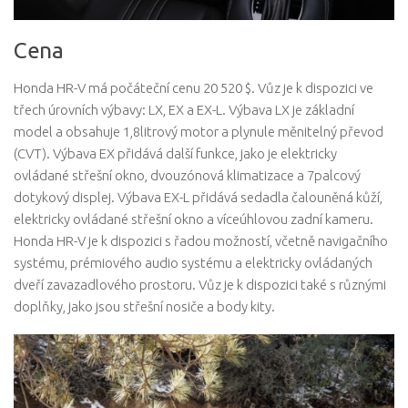
Cena
Honda HR-V má počáteční cenu 20 520 $. Vůz je k dispozici ve
třech úrovních výbavy: LX, EX a EX-L. Výbava LX je základní
model a obsahuje 1,8litrový motor a plynule měnitelný převod
(CVT). Výbava EX přidává další funkce, jako je elektricky
ovládané střešní okno, dvouzónová klimatizace a 7palcový
dotykový displej. Výbava EX-L přidává sedadla čalouněná kůží,
elektricky ovládané střešní okno a víceúhlovou zadní kameru.
Honda HR-V je k dispozici s řadou možností, včetně navigačního
systému, prémiového audio systému a elektricky ovládaných
dveří zavazadlového prostoru. Vůz je k dispozici také s různými
doplňky, jako jsou střešní nosiče a body kity.