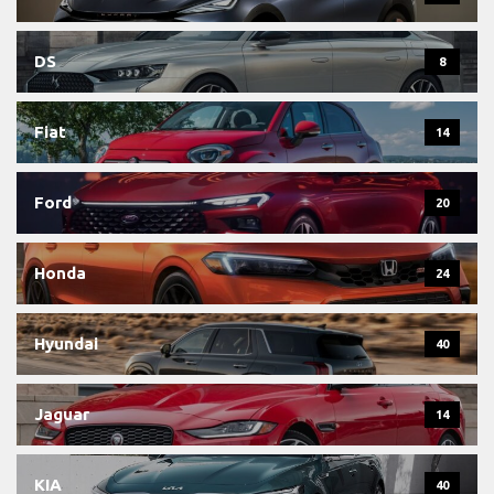
DS
8
Fiat
14
Ford
20
Honda
24
Hyundai
40
Jaguar
14
KIA
40