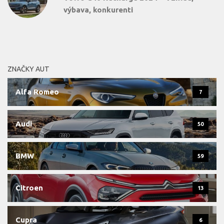
výbava, konkurenti
ZNAČKY AUT
Alfa Romeo
7
Audi
50
BMW
59
Citroen
13
Cupra
6