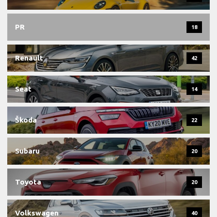
PR
18
Renault
42
Seat
14
Škoda
22
Subaru
20
Toyota
20
Volkswagen
40