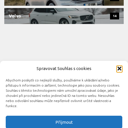
Volvo
14
Spravovat Souhlas s cookies
Abychom poskytli co nejlepší služby, používáme k ukládání a/nebo
Novinky automobilového průmyslu © 2026. Všechna práva
přístupu k informacím o zařízení, technologie jako jsou soubory cookies.
vyhrazena.
Souhlas s těmito technologiemi nám umožní zpracovávat údaje, jako je
chování při procházení nebo jedinečná ID na tomto webu. Nesouhlas
Podporováno
- Designed with the
Hueman theme
nebo odvolání souhlasu může nepříznivě ovlivnit určité vlastnosti a
funkce.
Příjmout
Související automobilové magazíny: