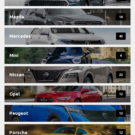
Mazda
16
Mercedes
42
Mini
6
Nissan
22
Opel
12
Peugeot
12
Porsche
12