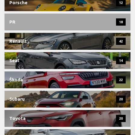
Porsche
12
PR
18
Renault
42
Seat
14
Škoda
22
Subaru
20
Toyota
20