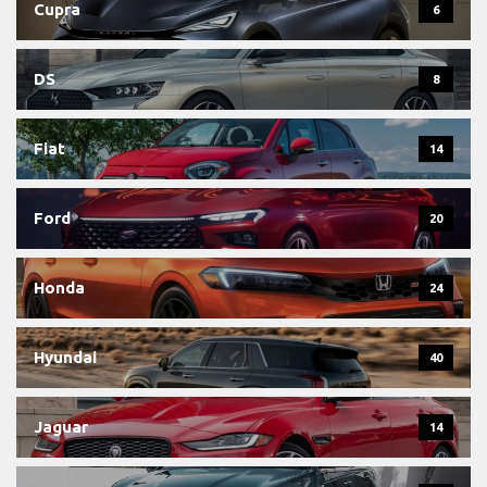
Cupra
6
DS
8
Fiat
14
Ford
20
Honda
24
Hyundai
40
Jaguar
14