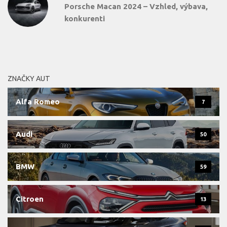
Porsche Macan 2024 – Vzhled, výbava,
konkurenti
ZNAČKY AUT
Alfa Romeo
7
Audi
50
BMW
59
Citroen
13