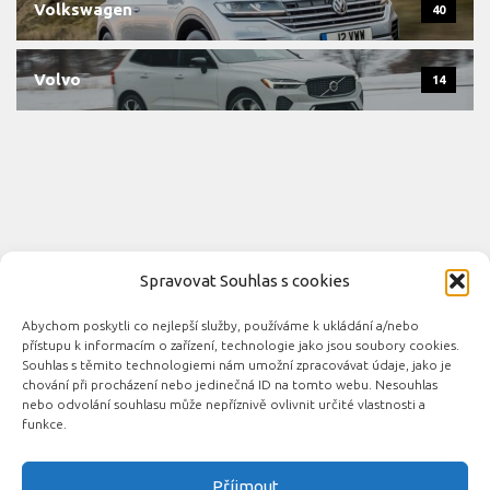
Volkswagen
40
Volvo
14
Spravovat Souhlas s cookies
Abychom poskytli co nejlepší služby, používáme k ukládání a/nebo
Novinky automobilového průmyslu © 2026. Všechna práva
přístupu k informacím o zařízení, technologie jako jsou soubory cookies.
vyhrazena.
Souhlas s těmito technologiemi nám umožní zpracovávat údaje, jako je
chování při procházení nebo jedinečná ID na tomto webu. Nesouhlas
Podporováno
- Designed with the
Hueman theme
nebo odvolání souhlasu může nepříznivě ovlivnit určité vlastnosti a
funkce.
Příjmout