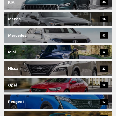
KIA
40
Mazda
16
Mercedes
42
Mini
6
Nissan
22
Opel
12
Peugeot
12