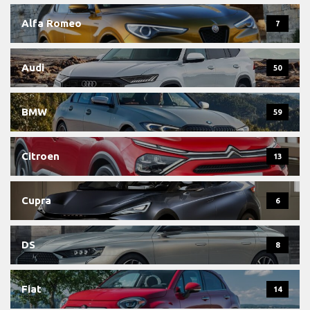
Alfa Romeo
7
Audi
50
BMW
59
Citroen
13
Cupra
6
DS
8
Fiat
14