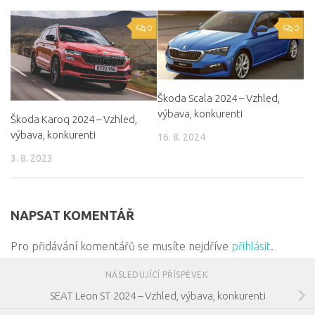
0
0
Škoda Scala 2024 – Vzhled,
výbava, konkurenti
Škoda Karoq 2024 – Vzhled,
výbava, konkurenti
16. 8. 2024
3. 8. 2023
NAPSAT KOMENTÁŘ
Pro přidávání komentářů se musíte nejdříve
přihlásit
.
NÁSLEDUJÍCÍ PŘÍSPĚVEK
SEAT Leon ST 2024 – Vzhled, výbava, konkurenti