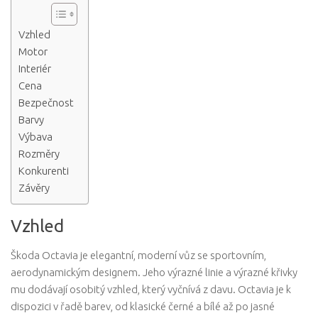
Vzhled
Motor
Interiér
Cena
Bezpečnost
Barvy
Výbava
Rozměry
Konkurenti
Závěry
Vzhled
Škoda Octavia je elegantní, moderní vůz se sportovním,
aerodynamickým designem. Jeho výrazné linie a výrazné křivky
mu dodávají osobitý vzhled, který vyčnívá z davu. Octavia je k
dispozici v řadě barev, od klasické černé a bílé až po jasné