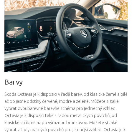
Barvy
Škoda Octavia je k dispozici v řadě barev, od klasické černé a bílé
až po jasné odstíny červené, modré a zelené. Můžete si také
vybrat dvoubarevné barevné schéma pro jedinečný vzhled.
Octavia je k dispozici také s řadou metalických povrchů, od
klasické stříbrné až po výraznou bronzovou. Můžete si také
vybrat z řady matných povrchů pro jemnější vzhled. Octavia je k