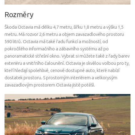
Rozměry
Škoda Octavia má délku 4,7 metru, šířku 1,8 metru a výšku 1,5
metru. Má rozvor 2,6 metru a objem zavazadlového prostoru
590 litrů. Octavia má také řadu funkcí a možností, od
pokročilého informačního a zábavního systému až po
panoramatické střešní okno. Vybrat si můžete také z řady barev
exteriéru a vnitřního čalounění. Octavia je skvělou volbou pro ty,
kteří hledají spolehlivé, cenově dostupné auto, které nabízí
dostatek prostoru. S prostorným interiérem a velkorysým
zavazadlovým prostorem Octavia jistě potěší.