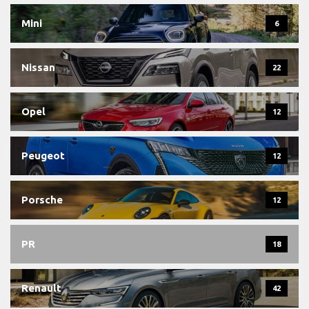
Mini
6
Nissan
22
Opel
12
Peugeot
12
Porsche
12
PR
18
Renault
42