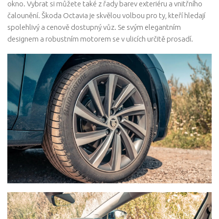
okno. Vybrat si můžete také z řady barev exteriéru a vnitřního
čalounění. Škoda Octavia je skvělou volbou pro ty, kteří hledají
spolehlivý a cenově dostupný vůz. Se svým elegantním
designem a robustním motorem se v ulicích určitě prosadí.