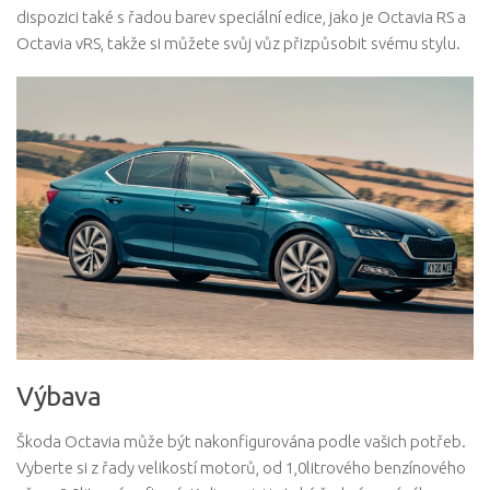
dispozici také s řadou barev speciální edice, jako je Octavia RS a
Octavia vRS, takže si můžete svůj vůz přizpůsobit svému stylu.
Výbava
Škoda Octavia může být nakonfigurována podle vašich potřeb.
Vyberte si z řady velikostí motorů, od 1,0litrového benzínového