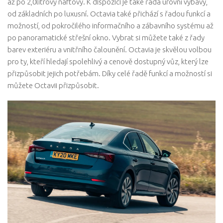
až po 2,0litrový naftový. K dispozici je také řada úrovní výbavy,
od základních po luxusní. Octavia také přichází s řadou funkcí a
možností, od pokročilého informačního a zábavního systému až
po panoramatické střešní okno. Vybrat si můžete také z řady
barev exteriéru a vnitřního čalounění. Octavia je skvělou volbou
pro ty, kteří hledají spolehlivý a cenově dostupný vůz, který lze
přizpůsobit jejich potřebám. Díky celé řadě funkcí a možností si
můžete Octavii přizpůsobit.