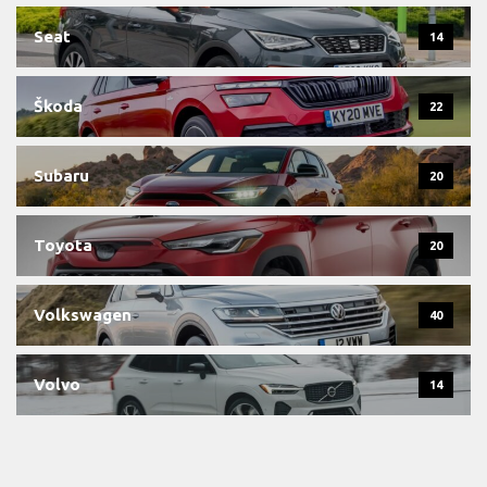
Seat
14
Škoda
22
Subaru
20
Toyota
20
Volkswagen
40
Volvo
14