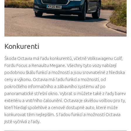
Konkurenti
Škoda Octavia má řadu konkurentů, včetně Volkswagenu Golf,
Fordu Focus a Renaultu Megane. Všechny tyto vozy nabízejí
podobnou škálu funkcí a možností a jsou srovnatelné z hlediska
ceny a výkonu. Octavia má řadu funkcí a možností, od
pokročilého informačního a zábavního systému až po
panoramatické střešní okno. Vybrat si můžete také z řady barev
exteriéru a vnitřního čalounění. Octavia je skvělou volbou pro ty,
kteří hledají spolehlivé a cenově dostupné auto, které může
konkurovat těm nejlepším. S řadou funkcí a možností Octavia
jistě vyčnívá z řady.