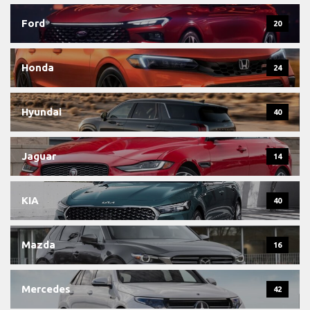
Ford
20
Honda
24
Hyundai
40
Jaguar
14
KIA
40
Mazda
16
Mercedes
42