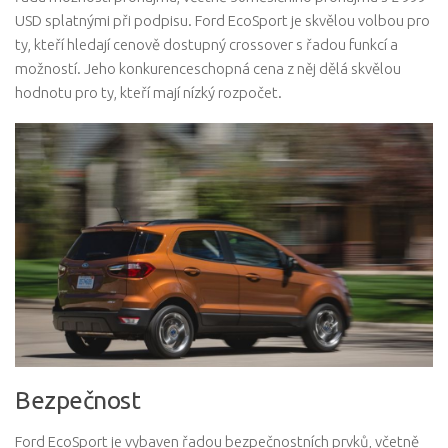
USD splatnými při podpisu. Ford EcoSport je skvělou volbou pro
ty, kteří hledají cenově dostupný crossover s řadou funkcí a
možností. Jeho konkurenceschopná cena z něj dělá skvělou
hodnotu pro ty, kteří mají nízký rozpočet.
Bezpečnost
Ford EcoSport je vybaven řadou bezpečnostních prvků, včetně