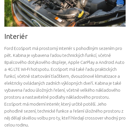
Interiér
Ford EcoSport má prostorný interiér s pohodlným sezením pro
pět. Kabina je vybavena řadou technických funkcí, včetně
8palcového dotykového displeje, Apple CarPlay a Android Auto
a 4G LTE Wi-Fi hotspotu. EcoSport má také řadu praktických
funkcí, včetně startování tlačítkem, dvouzónové klimatizace a
elektricky ovládaných zadních výklopných dveří. Kabina je také
vybavena řadou úložných řešení, včetně velkého nákladového
prostoru a nastavitelné podlahy nákladového prostoru.
EcoSport má moderní interiér, který určitě potěší. Jeho
pohodlné sezení, technické funkce a řešení úložného prostoru z
něj dělají skvělou volbu pro ty, kteří hledají crossover vhodný pro
celou rodinu.