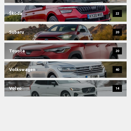
Škoda
22
Subaru
20
Toyota
20
Volkswagen
40
Volvo
14