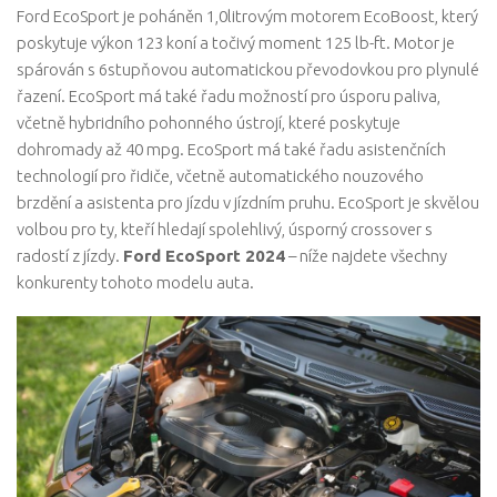
Ford EcoSport je poháněn 1,0litrovým motorem EcoBoost, který
poskytuje výkon 123 koní a točivý moment 125 lb-ft. Motor je
spárován s 6stupňovou automatickou převodovkou pro plynulé
řazení. EcoSport má také řadu možností pro úsporu paliva,
včetně hybridního pohonného ústrojí, které poskytuje
dohromady až 40 mpg. EcoSport má také řadu asistenčních
technologií pro řidiče, včetně automatického nouzového
brzdění a asistenta pro jízdu v jízdním pruhu. EcoSport je skvělou
volbou pro ty, kteří hledají spolehlivý, úsporný crossover s
radostí z jízdy.
Ford EcoSport 2024
– níže najdete všechny
konkurenty tohoto modelu auta.