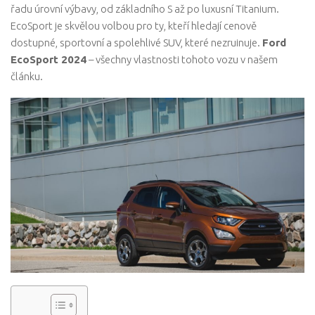
řadu úrovní výbavy, od základního S až po luxusní Titanium.
EcoSport je skvělou volbou pro ty, kteří hledají cenově
dostupné, sportovní a spolehlivé SUV, které nezruinuje.
Ford
EcoSport 2024
– všechny vlastnosti tohoto vozu v našem
článku.