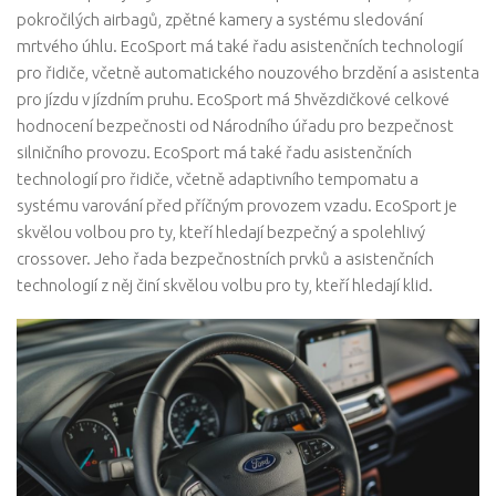
pokročilých airbagů, zpětné kamery a systému sledování
mrtvého úhlu. EcoSport má také řadu asistenčních technologií
pro řidiče, včetně automatického nouzového brzdění a asistenta
pro jízdu v jízdním pruhu. EcoSport má 5hvězdičkové celkové
hodnocení bezpečnosti od Národního úřadu pro bezpečnost
silničního provozu. EcoSport má také řadu asistenčních
technologií pro řidiče, včetně adaptivního tempomatu a
systému varování před příčným provozem vzadu. EcoSport je
skvělou volbou pro ty, kteří hledají bezpečný a spolehlivý
crossover. Jeho řada bezpečnostních prvků a asistenčních
technologií z něj činí skvělou volbu pro ty, kteří hledají klid.