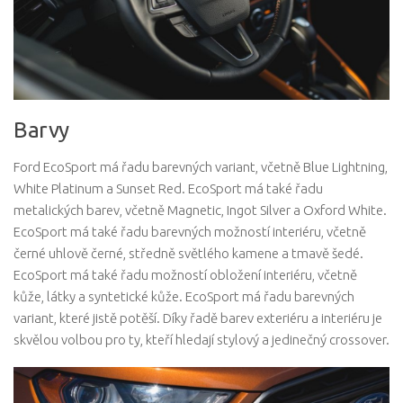
Barvy
Ford EcoSport má řadu barevných variant, včetně Blue Lightning,
White Platinum a Sunset Red. EcoSport má také řadu
metalických barev, včetně Magnetic, Ingot Silver a Oxford White.
EcoSport má také řadu barevných možností interiéru, včetně
černé uhlově černé, středně světlého kamene a tmavě šedé.
EcoSport má také řadu možností obložení interiéru, včetně
kůže, látky a syntetické kůže. EcoSport má řadu barevných
variant, které jistě potěší. Díky řadě barev exteriéru a interiéru je
skvělou volbou pro ty, kteří hledají stylový a jedinečný crossover.