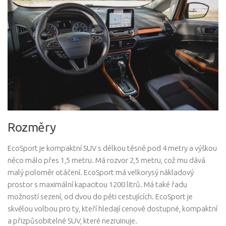
Rozměry
EcoSport je kompaktní SUV s délkou těsně pod 4 metry a výškou
něco málo přes 1,5 metru. Má rozvor 2,5 metru, což mu dává
malý poloměr otáčení. EcoSport má velkorysý nákladový
prostor s maximální kapacitou 1200 litrů. Má také řadu
možností sezení, od dvou do pěti cestujících. EcoSport je
skvělou volbou pro ty, kteří hledají cenově dostupné, kompaktní
a přizpůsobitelné SUV, které nezruinuje.