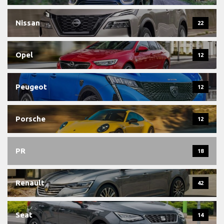
Nissan
22
Opel
12
Peugeot
12
Porsche
12
PR
18
Renault
42
Seat
14