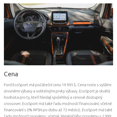
Cena
Ford EcoSport má počáteční cenu 19 995 $. Cena roste s vyššími
úrovněmi výbavy a volitelnými prvky výbavy. EcoSport je skvělá
hodnota pro ty, kteří hledají spolehlivý a cenově dostupný
crossover. EcoSport má také řadu možností financování, včetně
financování s 0% RPSN po dobu až 72 měsíců. EcoSport má také
řadu možností pronájmu, včetně 36měsíčního pronájmu s 2 999