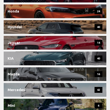
Honda
24
Hyundai
40
Jaguar
14
KIA
40
Mazda
16
Mercedes
42
Mini
6