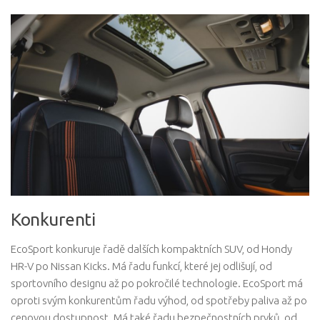
Konkurenti
EcoSport konkuruje řadě dalších kompaktních SUV, od Hondy
HR-V po Nissan Kicks. Má řadu funkcí, které jej odlišují, od
sportovního designu až po pokročilé technologie. EcoSport má
oproti svým konkurentům řadu výhod, od spotřeby paliva až po
cenovou dostupnost. Má také řadu bezpečnostních prvků, od