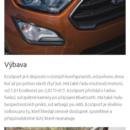
Výbava
EcoSport je k dispozici v různých konfiguracích, od pohonu dvou
kol až po pohon všech čtyř kol. Má také řadu možností motorů,
od 1,0 l EcoBoost po 2,0 l Ti-VCT. EcoSport přichází s řadou
funkcí, od zpětné kamery po připojení Bluetooth. Má také řadu
bezpečnostních prvků, od airbagů po ABS. EcoSport je skvělou
volbou pro ty, kteří hledají cenově dostupné, spolehlivé a
přizpůsobitelné SUV, které nezruinuje.