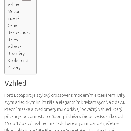
Vzhled
Motor
Interiér
Cena
Bezpečnost
Barvy
Výbava
Rozměry
Konkurenti
Závěry
Vzhled
Ford EcoSport je stylový crossover s moderním exteriérem. Díky
svým atletickým liniím těla a elegantním křivkám vyčnívá z davu.
Přední maska ​​a světlomety mu dodávají odvážný vzhled, který
přitahuje pozornost. EcoSport přichází s řadou velikostí kol od
15 do 17 palců. Vzhled má řadu barevných možností, včetně
Blue Lightning, White Platinum a Sunset Red. EcoSport má