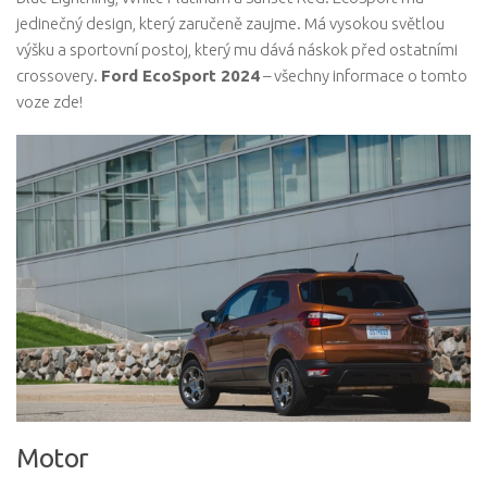
jedinečný design, který zaručeně zaujme. Má vysokou světlou
výšku a sportovní postoj, který mu dává náskok před ostatními
crossovery.
Ford EcoSport 2024
– všechny informace o tomto
voze zde!
Motor