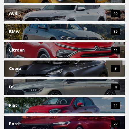
Audi
50
BMW
59
Citroen
13
Cupra
6
DS
8
Fiat
14
Ford
20