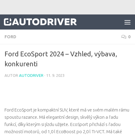
Skip to content
FORD
0
Ford EcoSport 2024 – Vzhled, výbava,
konkurenti
AUTOR
AUTODRIVER
·
11. 9. 2023
Ford EcoSport je kompaktní SUV, které má ve svém malém rámu
spoustu razance. Má elegantní design, skvělý výkon a řadu
funkcí, díky kterým si jízdu užijete. EcoSport přichází s řadou
možností motorů, od 1,0 l EcoBoost po 2,0 l Ti-VCT. Má také