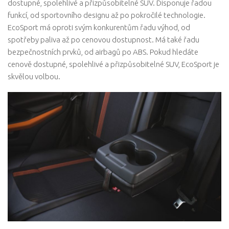
dostupné, spolehlivé a přizpůsobitelné SUV. Disponuje řadou
funkcí, od sportovního designu až po pokročilé technologie.
EcoSport má oproti svým konkurentům řadu výhod, od
spotřeby paliva až po cenovou dostupnost. Má také řadu
bezpečnostních prvků, od airbagů po ABS. Pokud hledáte
cenově dostupné, spolehlivé a přizpůsobitelné SUV, EcoSport je
skvělou volbou.