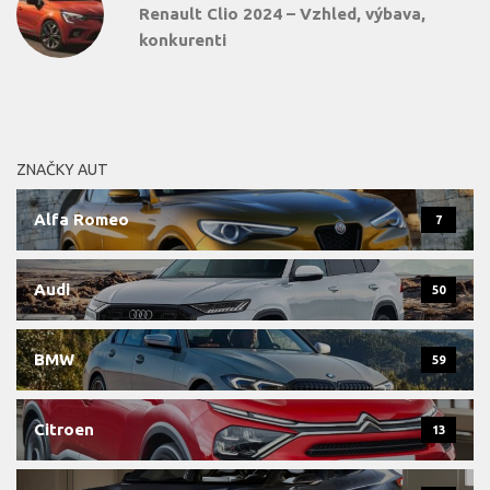
Renault Clio 2024 – Vzhled, výbava,
konkurenti
ZNAČKY AUT
Alfa Romeo
7
Audi
50
BMW
59
Citroen
13