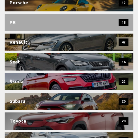
Porsche
12
PR
18
Renault
42
Seat
14
Škoda
22
Subaru
20
Toyota
20