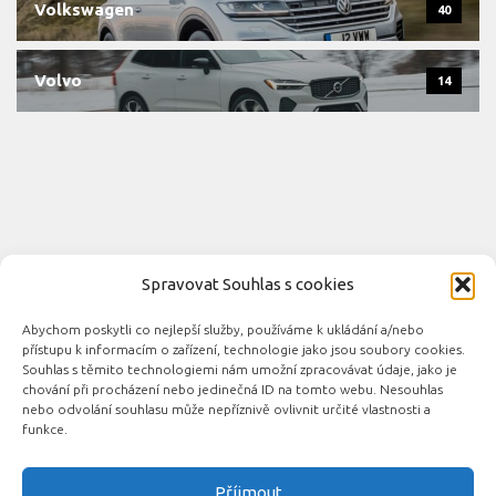
Volkswagen
40
Volvo
14
Spravovat Souhlas s cookies
Abychom poskytli co nejlepší služby, používáme k ukládání a/nebo
Novinky automobilového průmyslu © 2026. Všechna práva
přístupu k informacím o zařízení, technologie jako jsou soubory cookies.
vyhrazena.
Souhlas s těmito technologiemi nám umožní zpracovávat údaje, jako je
chování při procházení nebo jedinečná ID na tomto webu. Nesouhlas
Podporováno
- Designed with the
Hueman theme
nebo odvolání souhlasu může nepříznivě ovlivnit určité vlastnosti a
funkce.
Příjmout