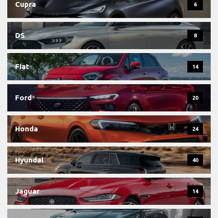
Cupra
6
DS
8
Fiat
14
Ford
20
Honda
24
Hyundai
40
Jaguar
14