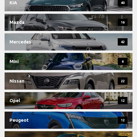
KIA
40
Mazda
16
Mercedes
42
Mini
6
Nissan
22
Opel
12
Peugeot
12