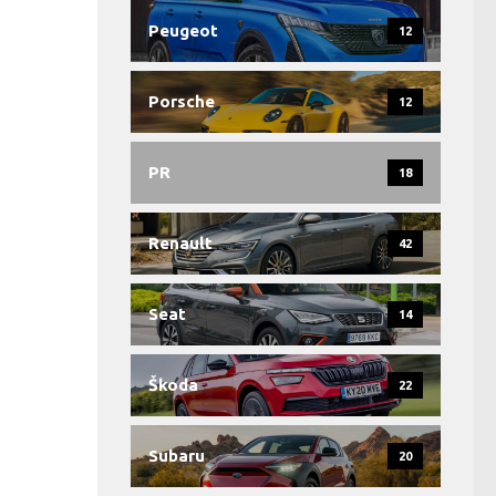
Peugeot
12
Porsche
12
PR
18
Renault
42
Seat
14
Škoda
22
Subaru
20