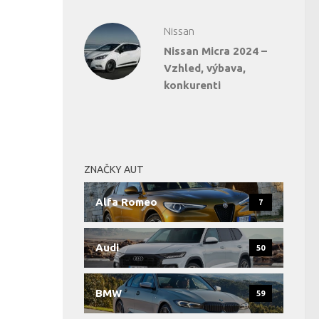
Nissan
Nissan Micra 2024 –
Vzhled, výbava,
konkurenti
ZNAČKY AUT
Alfa Romeo
7
Audi
50
BMW
59