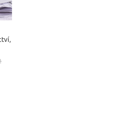
tví,
é