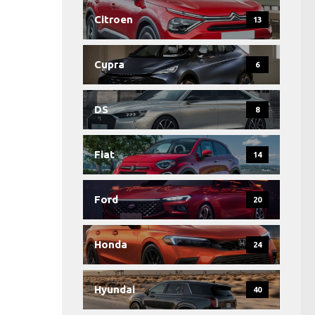
Citroen
13
Cupra
6
DS
8
Fiat
14
Ford
20
Honda
24
Hyundai
40