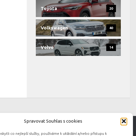
Toyota
20
Volkswagen
40
Volvo
14
Spravovat Souhlas s cookies
ytli co nejlepší služby, používáme k ukládání a/nebo přístupu k