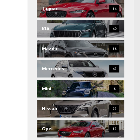
Jaguar
14
KIA
40
Mazda
16
Mercedes
42
Mini
6
Nissan
22
Opel
12