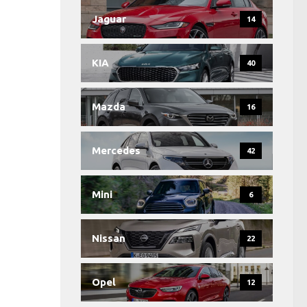
Jaguar
14
KIA
40
Mazda
16
Mercedes
42
Mini
6
Nissan
22
Opel
12