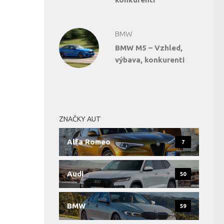
BMW
BMW M5 – Vzhled,
výbava, konkurenti
ZNAČKY AUT
Alfa Romeo
7
Audi
50
BMW
59