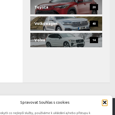
Toyota
20
Volkswagen
40
Volvo
14
Spravovat Souhlas s cookies
ytli co nejlepší služby, používáme k ukládání a/nebo přístupu k