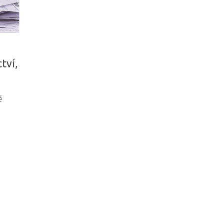
tví,
é