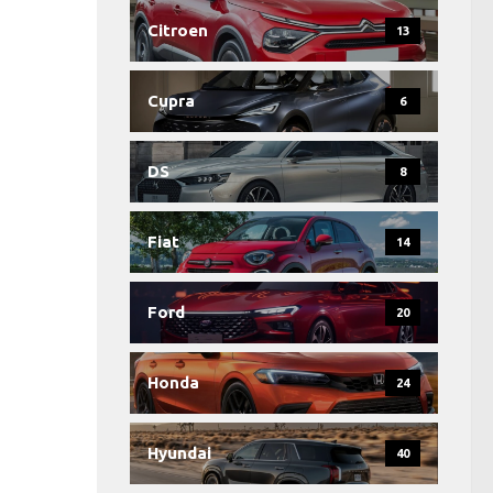
Citroen
13
Cupra
6
DS
8
Fiat
14
Ford
20
Honda
24
Hyundai
40