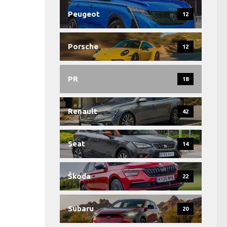
Peugeot
12
Porsche
12
PR
18
Renault
42
Seat
14
Škoda
22
Subaru
20